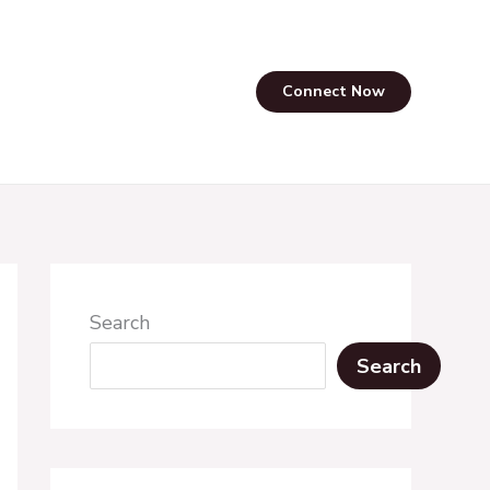
Connect Now
Search
Search