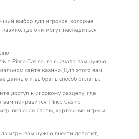
лучший выбор для игроков, которые
казино, где они могут насладиться
sino
ь в Pinco Casino, то сначала вам нужно
иальном сайте казино. Для этого вам
ые данные и выбрать способ оплаты.
те доступ к игровому разделу, где
 вам понравится. Pinco Casino
игр, включая слоты, карточные игры и
ала игры вам нужно внести депозит,