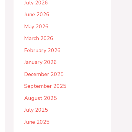
July 2026
June 2026
May 2026
March 2026
February 2026
January 2026
December 2025
September 2025
August 2025
July 2025
June 2025