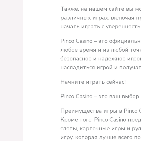
Также, на нашем сайте вы 
различных играх, включая п
начать играть с уверенность
Pinco Casino – это официаль
любое время и из любой точ
безопасное и надежное игро
насладиться игрой и получа
Начните играть сейчас!
Pinco Casino – это ваш выбор
Преимущества игры в Pinco C
Кроме того, Pinco Casino пр
слоты, карточные игры и ру
игру, которая лучше всего п