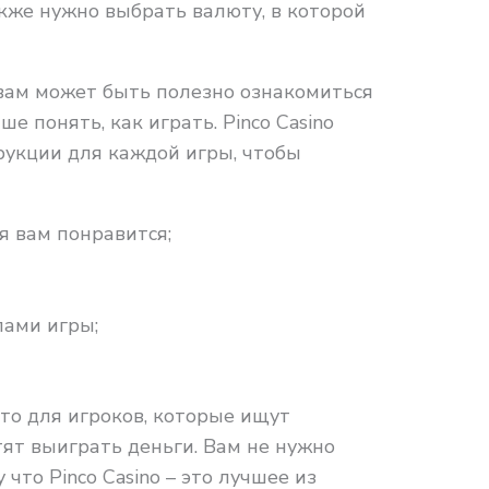
акже нужно выбрать валюту, в которой
о вам может быть полезно ознакомиться
е понять, как играть. Pinco Casino
рукции для каждой игры, чтобы
я вам понравится;
лами игры;
есто для игроков, которые ищут
ят выиграть деньги. Вам не нужно
 что Pinco Casino – это лучшее из