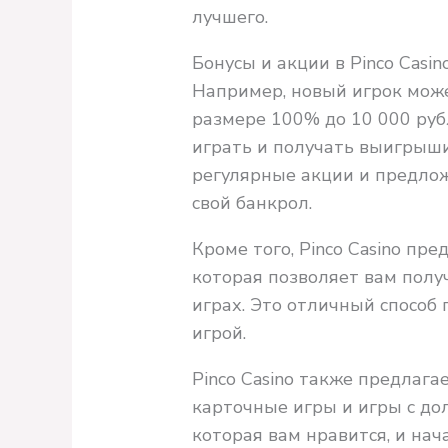
лучшего.
Бонусы и акции в Pinco Casin
Например, новый игрок може
размере 100% до 10 000 руб
играть и получать выигрыши.
регулярные акции и предлож
свой банкрол.
Кроме того, Pinco Casino пр
которая позволяет вам получ
играх. Это отличный способ
игрой.
Pinco Casino также предлага
карточные игры и игры с дол
которая вам нравится, и нач