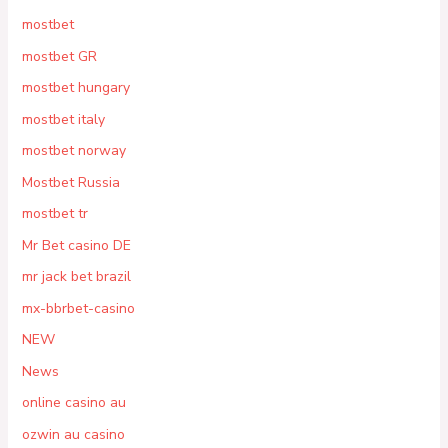
mostbet
mostbet GR
mostbet hungary
mostbet italy
mostbet norway
Mostbet Russia
mostbet tr
Mr Bet casino DE
mr jack bet brazil
mx-bbrbet-casino
NEW
News
online casino au
ozwin au casino