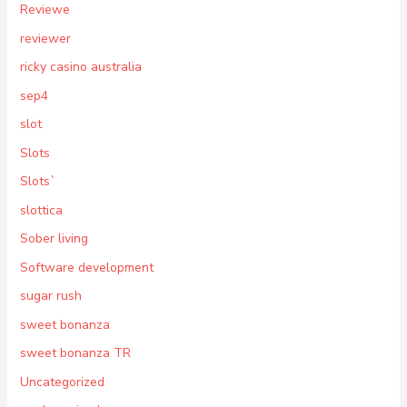
Reviewe
reviewer
ricky casino australia
sep4
slot
Slots
Slots`
slottica
Sober living
Software development
sugar rush
sweet bonanza
sweet bonanza TR
Uncategorized