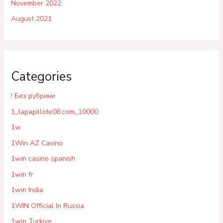
November 2022
August 2021
Categories
! Без рубрики
1_lapapillote08.com_10000
1w
1Win AZ Casino
1win casino spanish
1win fr
1win India
1WIN Official In Russia
1win Turkiye