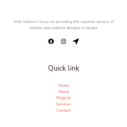
Artin interiors focus on providing the superior service of
interior and exterior designs in kerala
Quick link
Home
About
Projects
Services
Contact