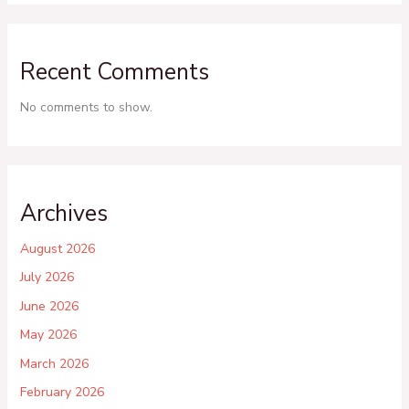
Recent Comments
No comments to show.
Archives
August 2026
July 2026
June 2026
May 2026
March 2026
February 2026