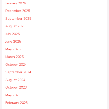
January 2026
December 2025
September 2025
August 2025
July 2025
June 2025
May 2025
March 2025
October 2024
September 2024
August 2024
October 2023
May 2023
February 2023