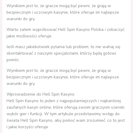
Wynikiem jest to, że gracze mogą być pewni, że grają w
bezpiecznym i uczciwym kasynie, które oferuje im najlepsze
warunki do gry.
Warto zatem wypróbować Hell Spin Kasyno Polska i zobaczyć,
jakie możliwości oferuje.
Jeśli masz jakiekolwiek pytania lub problem, to nie wahaj się
skontaktować z naszymi specjalistami, którzy będą gotowi
pomóc.
Wynikiem jest to, że gracze mogą być pewni, że grają w
bezpiecznym i uczciwym kasynie, które oferuje im najlepsze
warunki do gry.
Wprowadzenie do Hell Spin Kasyno
Hell Spin Kasyno to jeden z najpopularniejszych i najbardziej
zaufanych kasyn online, które oferują swoim graczyom szeroki
wybór gier i funkcji. W tym artykule przedstawimy wstęp do
świata Hell Spin Kasyno, aby pomoć wam zrozumieć, co to jest
i jakie korzyści oferuje.