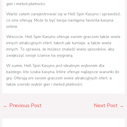
gier i metod płatności.
Warto zatem zarejestrować się w Hell Spin Kasyno i sprawdzić,
co one oferują. Może to być twoja następna favorita kasyna
online.
Wreszcie, Hell Spin Kasyno oferuje swoim graczom także wiele
innych atrakcyjnych ofert, takich jak turnieje, a także wiele
innych. To sprawia, że możesz znaleźć wiele sposobów, aby
zwiększyć swoje szanse na wygraną.
W sumie, Hell Spin Kasyno jest idealnym wyborem dla
każdego, kto szuka kasyna, które oferuje najlepsze warunki do
gry. Oferują oni swoim graczom wiele atrakcyjnych ofert, a
także szeroki wybór gier i metod płatności.
←
Previous Post
Next Post
→