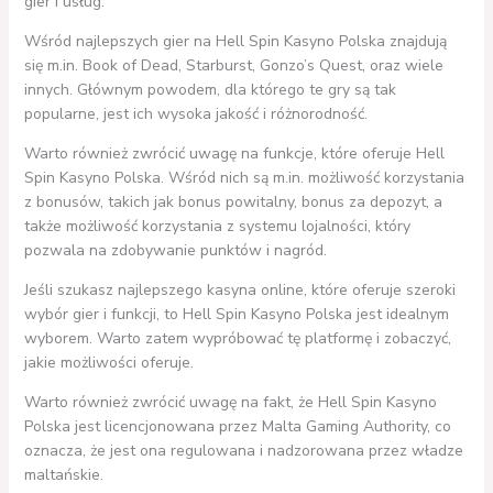
gier i usług.
Wśród najlepszych gier na Hell Spin Kasyno Polska znajdują
się m.in. Book of Dead, Starburst, Gonzo’s Quest, oraz wiele
innych. Głównym powodem, dla którego te gry są tak
popularne, jest ich wysoka jakość i różnorodność.
Warto również zwrócić uwagę na funkcje, które oferuje Hell
Spin Kasyno Polska. Wśród nich są m.in. możliwość korzystania
z bonusów, takich jak bonus powitalny, bonus za depozyt, a
także możliwość korzystania z systemu lojalności, który
pozwala na zdobywanie punktów i nagród.
Jeśli szukasz najlepszego kasyna online, które oferuje szeroki
wybór gier i funkcji, to Hell Spin Kasyno Polska jest idealnym
wyborem. Warto zatem wypróbować tę platformę i zobaczyć,
jakie możliwości oferuje.
Warto również zwrócić uwagę na fakt, że Hell Spin Kasyno
Polska jest licencjonowana przez Malta Gaming Authority, co
oznacza, że jest ona regulowana i nadzorowana przez władze
maltańskie.