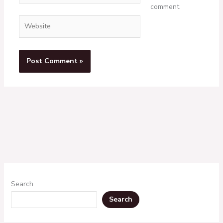
comment.
Website
Search
Search