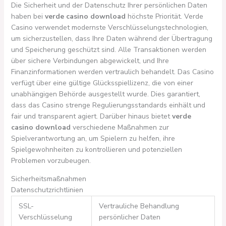
Die Sicherheit und der Datenschutz Ihrer persönlichen Daten
haben bei
verde casino download
höchste Priorität. Verde
Casino verwendet modernste Verschlüsselungstechnologien,
um sicherzustellen, dass Ihre Daten während der Übertragung
und Speicherung geschützt sind. Alle Transaktionen werden
über sichere Verbindungen abgewickelt, und Ihre
Finanzinformationen werden vertraulich behandelt. Das Casino
verfügt über eine gültige Glücksspiellizenz, die von einer
unabhängigen Behörde ausgestellt wurde. Dies garantiert,
dass das Casino strenge Regulierungsstandards einhält und
fair und transparent agiert. Darüber hinaus bietet
verde
casino download
verschiedene Maßnahmen zur
Spielverantwortung an, um Spielern zu helfen, ihre
Spielgewohnheiten zu kontrollieren und potenziellen
Problemen vorzubeugen.
Sicherheitsmaßnahmen
Datenschutzrichtlinien
SSL-
Vertrauliche Behandlung
Verschlüsselung
persönlicher Daten