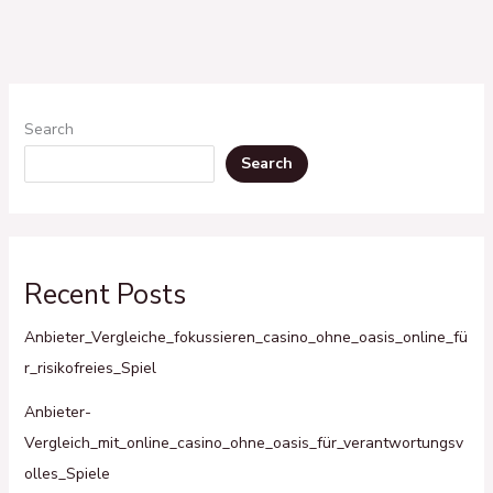
Search
Search
Recent Posts
Anbieter_Vergleiche_fokussieren_casino_ohne_oasis_online_fü
r_risikofreies_Spiel
Anbieter-
Vergleich_mit_online_casino_ohne_oasis_für_verantwortungsv
olles_Spiele