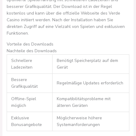
besserer Grafikqualität. Der Download ist in der Regel
kostenlos und kann über die offizielle Webseite des Verde
Casino initiiert werden. Nach der Installation haben Sie
direkten Zugriff auf eine Vielzahl von Spielen und exklusiven
Funktionen.
Vorteile des Downloads
Nachteile des Downloads
Schnellere
Benötigt Speicherplatz auf dem
Ladezeiten
Gerät
Bessere
Regelmäßige Updates erforderlich
Grafikqualität
Offline-Spiel
Kompatibilitätsprobleme mit
möglich
älteren Geräten
Exklusive
Möglicherweise höhere
Bonusangebote
Systemanforderungen