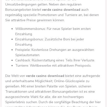
Umsatzbedingungen gelten. Neben den regulären
Bonusangeboten bietet
verde casino download
auch
regelmäßig spezielle Promotionen und Turniere an, bei denen
Sie attraktive Preise gewinnen können.
Willkommensbonus: Für neue Spieler beim ersten
Einzahlung.
Einzahlungsbonus: Zusätzliche Boni bei jeder
Einzahlung.
Freispiele: Kostenlose Drehungen an ausgewählten
Spielautomaten.
Cashback: Rückerstattung eines Teils Ihrer Verluste.
Turniere: Wettbewerbe mit attraktiven Preispools.
Die Welt von
verde casino download
bietet eine aufregende
und unterhaltsame Möglichkeit, Online-Glücksspiele zu
genießen. Mit einer breiten Palette von Spielen, sicheren
Transaktionen und attraktiven Bonusangeboten ist es eine
ausgezeichnete Wahl für alle, die ein hochwertiges
Spielerlebnis suchen. Durch die sorgfältige Beachtung der hier