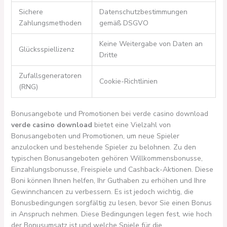
Sichere
Datenschutzbestimmungen
Zahlungsmethoden
gemäß DSGVO
Keine Weitergabe von Daten an
Glücksspiellizenz
Dritte
Zufallsgeneratoren
Cookie-Richtlinien
(RNG)
Bonusangebote und Promotionen bei verde casino download
verde casino download
bietet eine Vielzahl von
Bonusangeboten und Promotionen, um neue Spieler
anzulocken und bestehende Spieler zu belohnen. Zu den
typischen Bonusangeboten gehören Willkommensbonusse,
Einzahlungsbonusse, Freispiele und Cashback-Aktionen. Diese
Boni können Ihnen helfen, Ihr Guthaben zu erhöhen und Ihre
Gewinnchancen zu verbessern. Es ist jedoch wichtig, die
Bonusbedingungen sorgfältig zu lesen, bevor Sie einen Bonus
in Anspruch nehmen. Diese Bedingungen legen fest, wie hoch
der Bonusumsatz ist und welche Spiele für die