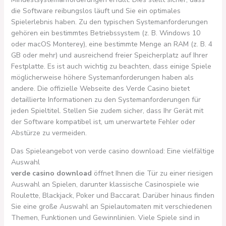
die Software reibungslos läuft und Sie ein optimales
Spielerlebnis haben. Zu den typischen Systemanforderungen
gehören ein bestimmtes Betriebssystem (z. B. Windows 10
oder macOS Monterey), eine bestimmte Menge an RAM (z. B. 4
GB oder mehr) und ausreichend freier Speicherplatz auf Ihrer
Festplatte. Es ist auch wichtig zu beachten, dass einige Spiele
möglicherweise höhere Systemanforderungen haben als
andere. Die offizielle Webseite des Verde Casino bietet
detaillierte Informationen zu den Systemanforderungen für
jeden Spieltitel. Stellen Sie zudem sicher, dass Ihr Gerät mit
der Software kompatibel ist, um unerwartete Fehler oder
Abstürze zu vermeiden.
Das Spieleangebot von verde casino download: Eine vielfältige
Auswahl
verde casino download
öffnet Ihnen die Tür zu einer riesigen
Auswahl an Spielen, darunter klassische Casinospiele wie
Roulette, Blackjack, Poker und Baccarat. Darüber hinaus finden
Sie eine große Auswahl an Spielautomaten mit verschiedenen
Themen, Funktionen und Gewinnlinien. Viele Spiele sind in