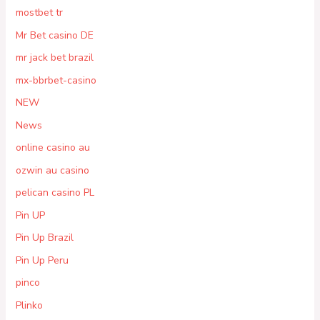
mostbet tr
Mr Bet casino DE
mr jack bet brazil
mx-bbrbet-casino
NEW
News
online casino au
ozwin au casino
pelican casino PL
Pin UP
Pin Up Brazil
Pin Up Peru
pinco
Plinko