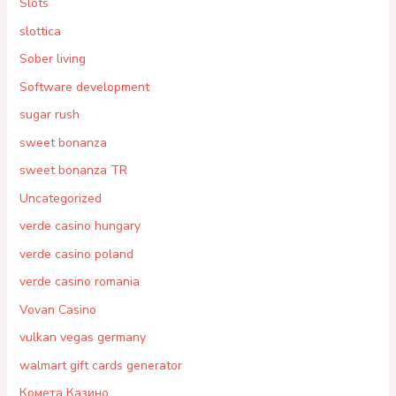
Slots`
slottica
Sober living
Software development
sugar rush
sweet bonanza
sweet bonanza TR
Uncategorized
verde casino hungary
verde casino poland
verde casino romania
Vovan Casino
vulkan vegas germany
walmart gift cards generator
Комета Казино