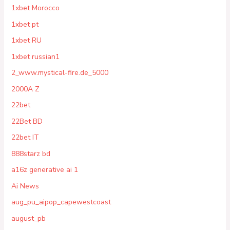
1xbet Morocco
1xbet pt
1xbet RU
1xbet russian1
2_www.mystical-fire.de_5000
2000A Z
22bet
22Bet BD
22bet IT
888starz bd
a16z generative ai 1
Ai News
aug_pu_aipop_capewestcoast
august_pb