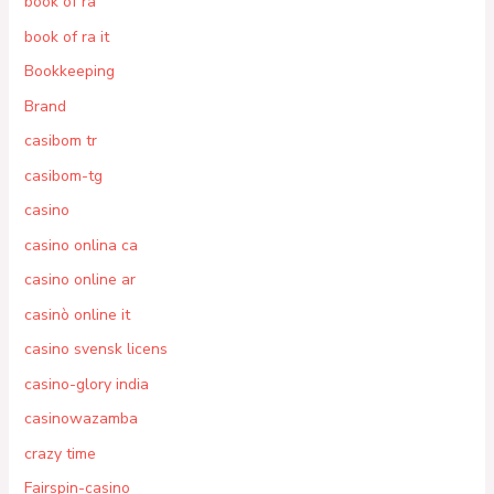
book of ra
book of ra it
Bookkeeping
Brand
casibom tr
casibom-tg
casino
casino onlina ca
casino online ar
casinò online it
casino svensk licens
casino-glory india
casinowazamba
crazy time
Fairspin-casino