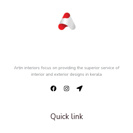
Artin interiors focus on providing the superior service of
interior and exterior designs in kerala
Quick link