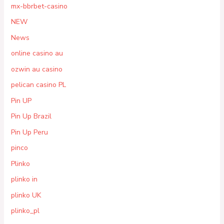
mx-bbrbet-casino
NEW
News
online casino au
ozwin au casino
pelican casino PL
Pin UP
Pin Up Brazil
Pin Up Peru
pinco
Plinko
plinko in
plinko UK
plinko_pl