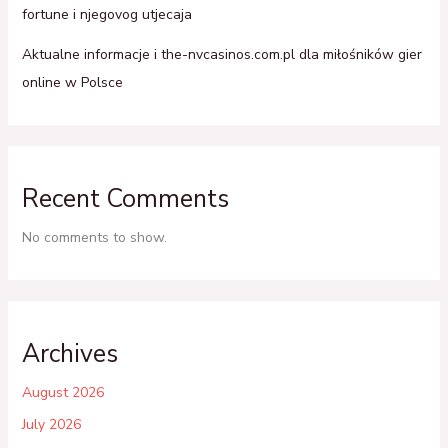
fortune i njegovog utjecaja
Aktualne informacje i the-nvcasinos.com.pl dla miłośników gier
online w Polsce
Recent Comments
No comments to show.
Archives
August 2026
July 2026