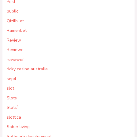
Post
public
Qizilbilet
Ramenbet
Review
Reviewe
reviewer
ricky casino australia
sep4
slot
Slots
Slots`
slottica
Sober living
Software development