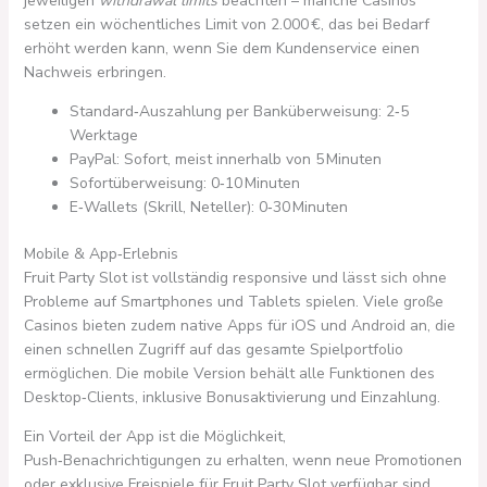
jeweiligen
withdrawal limits
beachten – manche Casinos
setzen ein wöchentliches Limit von 2.000 €, das bei Bedarf
erhöht werden kann, wenn Sie dem Kundenservice einen
Nachweis erbringen.
Standard‑Auszahlung per Banküberweisung: 2‑5
Werktage
PayPal: Sofort, meist innerhalb von 5 Minuten
Sofortüberweisung: 0‑10 Minuten
E‑Wallets (Skrill, Neteller): 0‑30 Minuten
Mobile & App‑Erlebnis
Fruit Party Slot ist vollständig responsive und lässt sich ohne
Probleme auf Smartphones und Tablets spielen. Viele große
Casinos bieten zudem native Apps für iOS und Android an, die
einen schnellen Zugriff auf das gesamte Spielportfolio
ermöglichen. Die mobile Version behält alle Funktionen des
Desktop‑Clients, inklusive Bonusaktivierung und Einzahlung.
Ein Vorteil der App ist die Möglichkeit,
Push‑Benachrichtigungen zu erhalten, wenn neue Promotionen
oder exklusive Freispiele für Fruit Party Slot verfügbar sind.