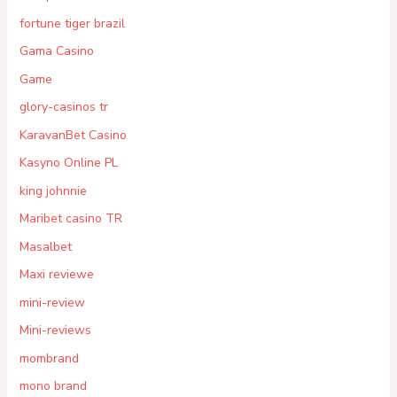
fortune tiger brazil
Gama Casino
Game
glory-casinos tr
KaravanBet Casino
Kasyno Online PL
king johnnie
Maribet casino TR
Masalbet
Maxi reviewe
mini-review
Mini-reviews
mombrand
mono brand