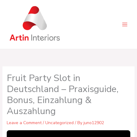
Skip
to
content
Fruit Party Slot in
Deutschland – Praxisguide,
Bonus, Einzahlung &
Auszahlung
Leave a Comment
/
Uncategorized
/ By
juno12902