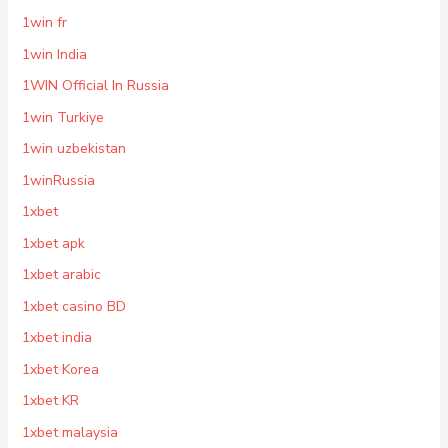
1win fr
1win India
1WIN Official In Russia
1win Turkiye
1win uzbekistan
1winRussia
1xbet
1xbet apk
1xbet arabic
1xbet casino BD
1xbet india
1xbet Korea
1xbet KR
1xbet malaysia