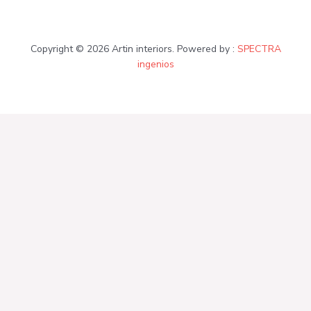
Copyright © 2026 Artin interiors. Powered by :
SPECTRA
ingenios