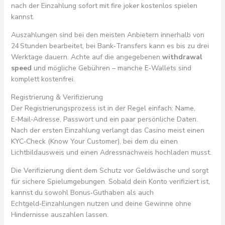
nach der Einzahlung sofort mit fire joker kostenlos spielen
kannst.
Auszahlungen sind bei den meisten Anbietern innerhalb von
24 Stunden bearbeitet, bei Bank‑Transfers kann es bis zu drei
Werktage dauern. Achte auf die angegebenen
withdrawal
speed
und mögliche Gebühren – manche E‑Wallets sind
komplett kostenfrei.
Registrierung & Verifizierung
Der Registrierungsprozess ist in der Regel einfach: Name,
E‑Mail‑Adresse, Passwort und ein paar persönliche Daten.
Nach der ersten Einzahlung verlangt das Casino meist einen
KYC‑Check (Know Your Customer), bei dem du einen
Lichtbildausweis und einen Adressnachweis hochladen musst.
Die Verifizierung dient dem Schutz vor Geldwäsche und sorgt
für sichere Spielumgebungen. Sobald dein Konto verifiziert ist,
kannst du sowohl Bonus‑Guthaben als auch
Echtgeld‑Einzahlungen nutzen und deine Gewinne ohne
Hindernisse auszahlen lassen.