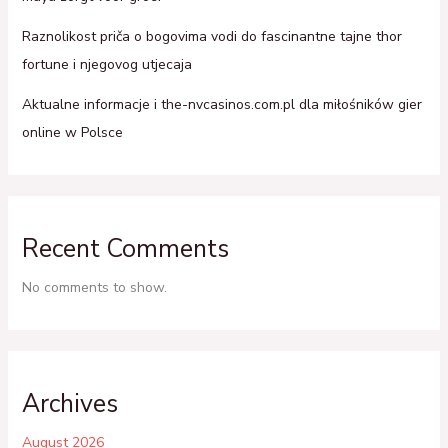
Raznolikost priča o bogovima vodi do fascinantne tajne thor
fortune i njegovog utjecaja
Aktualne informacje i the-nvcasinos.com.pl dla miłośników gier
online w Polsce
Recent Comments
No comments to show.
Archives
August 2026