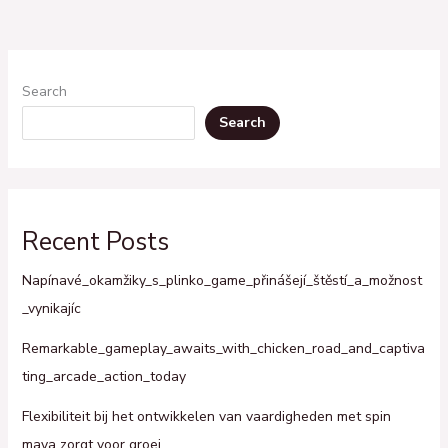
Search
Search
Recent Posts
Napínavé_okamžiky_s_plinko_game_přinášejí_štěstí_a_možnost
_vynikajíc
Remarkable_gameplay_awaits_with_chicken_road_and_captiva
ting_arcade_action_today
Flexibiliteit bij het ontwikkelen van vaardigheden met spin
maya zorgt voor groei