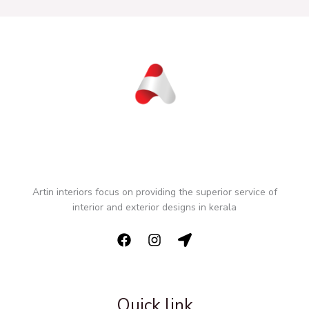
Artin interiors focus on providing the superior service of
interior and exterior designs in kerala
Quick link