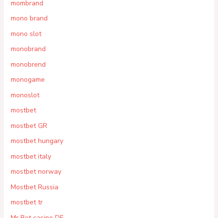
mombrand
mono brand
mono slot
monobrand
monobrend
monogame
monoslot
mostbet
mostbet GR
mostbet hungary
mostbet italy
mostbet norway
Mostbet Russia
mostbet tr
Mr Bet casino DE