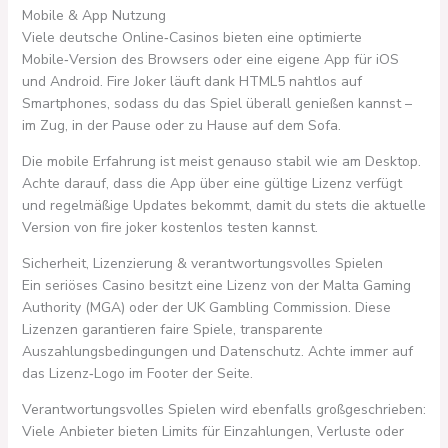
Mobile & App Nutzung
Viele deutsche Online‑Casinos bieten eine optimierte
Mobile‑Version des Browsers oder eine eigene App für iOS
und Android. Fire Joker läuft dank HTML5 nahtlos auf
Smartphones, sodass du das Spiel überall genießen kannst –
im Zug, in der Pause oder zu Hause auf dem Sofa.
Die mobile Erfahrung ist meist genauso stabil wie am Desktop.
Achte darauf, dass die App über eine gültige Lizenz verfügt
und regelmäßige Updates bekommt, damit du stets die aktuelle
Version von fire joker kostenlos testen kannst.
Sicherheit, Lizenzierung & verantwortungsvolles Spielen
Ein seriöses Casino besitzt eine Lizenz von der Malta Gaming
Authority (MGA) oder der UK Gambling Commission. Diese
Lizenzen garantieren faire Spiele, transparente
Auszahlungsbedingungen und Datenschutz. Achte immer auf
das Lizenz‑Logo im Footer der Seite.
Verantwortungsvolles Spielen wird ebenfalls großgeschrieben:
Viele Anbieter bieten Limits für Einzahlungen, Verluste oder