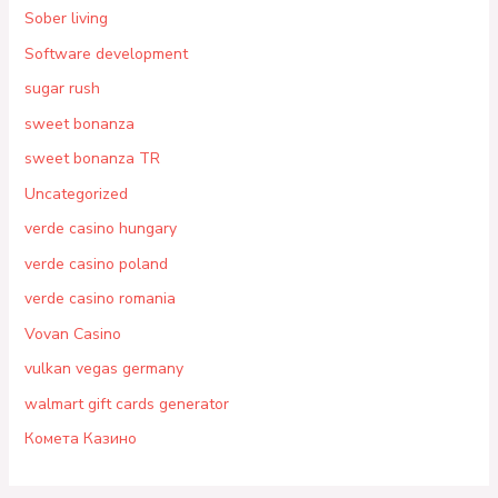
Sober living
Software development
sugar rush
sweet bonanza
sweet bonanza TR
Uncategorized
verde casino hungary
verde casino poland
verde casino romania
Vovan Casino
vulkan vegas germany
walmart gift cards generator
Комета Казино