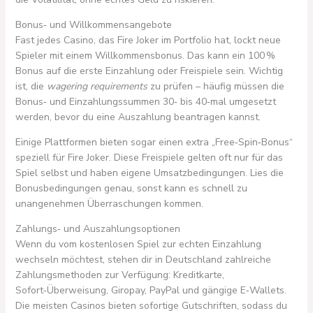
Bonus‑ und Willkommensangebote
Fast jedes Casino, das Fire Joker im Portfolio hat, lockt neue
Spieler mit einem Willkommensbonus. Das kann ein 100 %
Bonus auf die erste Einzahlung oder Freispiele sein. Wichtig
ist, die
wagering requirements
zu prüfen – häufig müssen die
Bonus‑ und Einzahlungssummen 30‑ bis 40‑mal umgesetzt
werden, bevor du eine Auszahlung beantragen kannst.
Einige Plattformen bieten sogar einen extra „Free‑Spin‑Bonus“
speziell für Fire Joker. Diese Freispiele gelten oft nur für das
Spiel selbst und haben eigene Umsatzbedingungen. Lies die
Bonusbedingungen genau, sonst kann es schnell zu
unangenehmen Überraschungen kommen.
Zahlungs‑ und Auszahlungsoptionen
Wenn du vom kostenlosen Spiel zur echten Einzahlung
wechseln möchtest, stehen dir in Deutschland zahlreiche
Zahlungsmethoden zur Verfügung: Kreditkarte,
Sofort‑Überweisung, Giropay, PayPal und gängige E‑Wallets.
Die meisten Casinos bieten sofortige Gutschriften, sodass du