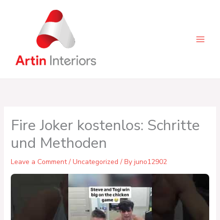
Skip
to
content
Fire Joker kostenlos: Schritte
und Methoden
Leave a Comment
/
Uncategorized
/ By
juno12902