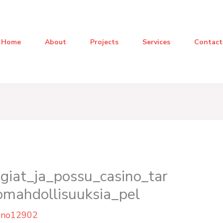
Home
About
Projects
Services
Contact
giat_ja_possu_casino_tar
omahdollisuuksia_pel
uno12902