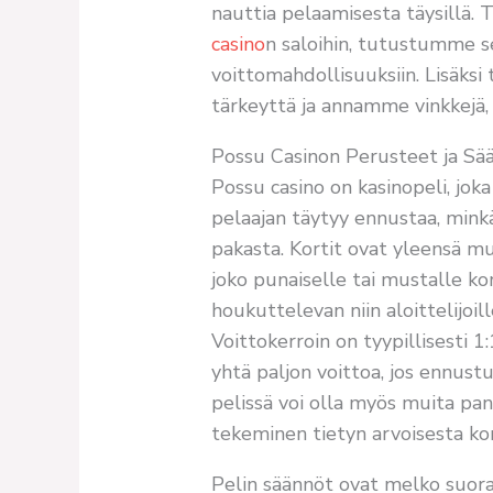
nauttia pelaamisesta täysillä.
casino
n saloihin, tutustumme se
voittomahdollisuuksiin. Lisäks
tärkeyttä ja annamme vinkkejä,
Possu Casinon Perusteet ja Sä
Possu casino on kasinopeli, jok
pelaajan täytyy ennustaa, minkä
pakasta. Kortit ovat yleensä mus
joko punaiselle tai mustalle kor
houkuttelevan niin aloittelijoill
Voittokerroin on tyypillisesti 1:
yhtä paljon voittoa, jos ennustu
pelissä voi olla myös muita pa
tekeminen tietyn arvoisesta kor
Pelin säännöt ovat melko suorav