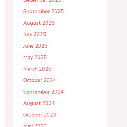
September 2025
August 2025
July 2025
June 2025
May 2025
March 2025
October 2024
September 2024
August 2024
October 2023
May 2023