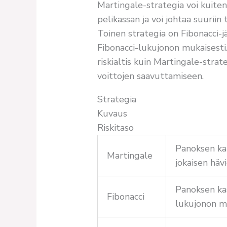
Martingale-strategia voi kuitenki
pelikassan ja voi johtaa suuriin 
Toinen strategia on Fibonacci-j
Fibonacci-lukujonon mukaisest
riskialtis kuin Martingale-stra
voittojen saavuttamiseen.
Strategia
Kuvaus
Riskitaso
Panoksen ka
Martingale
jokaisen häv
Panoksen ka
Fibonacci
lukujonon m