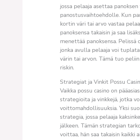
jossa pelaaja asettaa panoksen 
panostusvaihtoehdolle. Kun pano
kortin väri tai arvo vastaa pela
panoksensa takaisin ja saa lisäk
menettää panoksensa. Pelissä 
jonka avulla pelaaja voi tuplat
värin tai arvon. Tämä tuo peli
riskin.
Strategiat ja Vinkit Possu Casi
Vaikka possu casino on pääasias
strategioita ja vinkkejä, jotka
voittomahdollisuuksia. Yksi su
strategia, jossa pelaaja kaksin
jälkeen. Tämän strategian tarko
voittaa, hän saa takaisin kaikki 