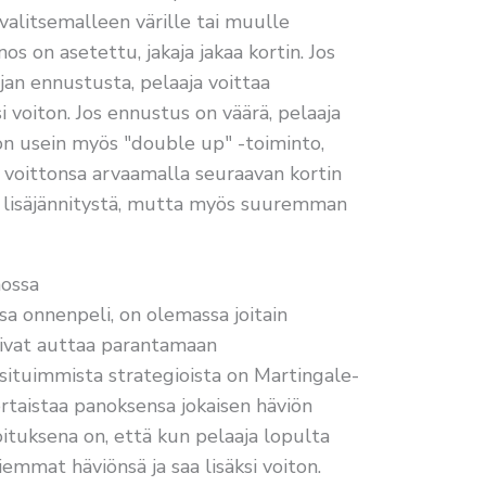
valitsemalleen värille tai muulle
s on asetettu, jakaja jakaa kortin. Jos
ajan ennustusta, pelaaja voittaa
si voiton. Jos ennustus on väärä, pelaaja
on usein myös "double up" -toiminto,
a voittonsa arvaamalla seuraavan kortin
in lisäjännitystä, mutta myös suuremman
nossa
sa onnenpeli, on olemassa joitain
 voivat auttaa parantamaan
osituimmista strategioista on Martingale-
kertaistaa panoksensa jokaisen häviön
ituksena on, että kun pelaaja lopulta
aiemmat häviönsä ja saa lisäksi voiton.