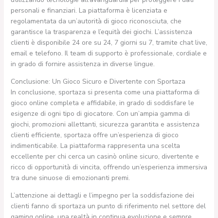
personali e finanziari. La piattaforma è licenziata e
regolamentata da un’autorità di gioco riconosciuta, che
garantisce la trasparenza e l’equità dei giochi. L’assistenza
clienti è disponibile 24 ore su 24, 7 giorni su 7, tramite chat live,
email e telefono. Il team di supporto è professionale, cordiale e
in grado di fornire assistenza in diverse lingue.
Conclusione: Un Gioco Sicuro e Divertente con Sportaza
In conclusione, sportaza si presenta come una piattaforma di
gioco online completa e affidabile, in grado di soddisfare le
esigenze di ogni tipo di giocatore. Con un’ampia gamma di
giochi, promozioni allettanti, sicurezza garantita e assistenza
clienti efficiente, sportaza offre un’esperienza di gioco
indimenticabile. La piattaforma rappresenta una scelta
eccellente per chi cerca un casinò online sicuro, divertente e
ricco di opportunità di vincita, offrendo un’esperienza immersiva
tra dune sinuose di emozionanti premi.
L’attenzione ai dettagli e l’impegno per la soddisfazione dei
clienti fanno di sportaza un punto di riferimento nel settore del
gaming online, una realtà in continua evoluzione e sempre