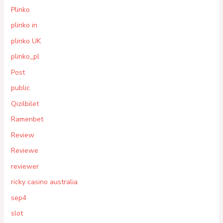
Plinko
plinko in
plinko UK
plinko_pl
Post
public
Qizilbilet
Ramenbet
Review
Reviewe
reviewer
ricky casino australia
sep4
slot