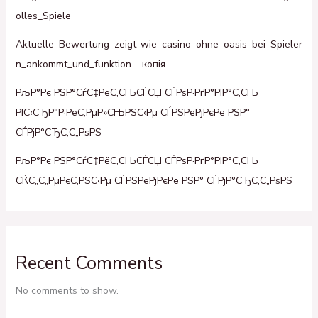
olles_Spiele
Aktuelle_Bewertung_zeigt_wie_casino_ohne_oasis_bei_Spieler
n_ankommt_und_funktion – копія
РљР°Рє РЅР°СѓС‡РёС‚СЊСЃСЏ СЃРѕР·РґР°РІР°С‚СЊ
РІС‹СЂР°Р·РёС‚РµР»СЊРЅС‹Рµ СЃРЅРёРјРєРё РЅР°
СЃРјР°СЂС‚С„РѕРЅ
РљР°Рє РЅР°СѓС‡РёС‚СЊСЃСЏ СЃРѕР·РґР°РІР°С‚СЊ
СЌС„С„РµРєС‚РЅС‹Рµ СЃРЅРёРјРєРё РЅР° СЃРјР°СЂС‚С„РѕРЅ
Recent Comments
No comments to show.