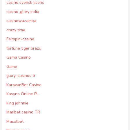
casino svensk licens
casino-glory india
casinowazamba
crazy time
Fairspin-casino
fortune tiger brazil
Gama Casino
Game
glory-casinos tr
KaravanBet Casino
Kasyno Online PL
king johnnie
Maribet casino TR
Masalbet