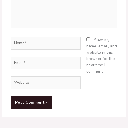
Name*
Save my
name, email, and
website in this
browser for the
Email*
next time I
comment.
Website