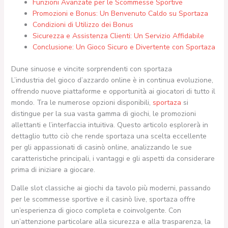
Funzioni Avanzate per le Scommesse Sportive
Promozioni e Bonus: Un Benvenuto Caldo su Sportaza
Condizioni di Utilizzo dei Bonus
Sicurezza e Assistenza Clienti: Un Servizio Affidabile
Conclusione: Un Gioco Sicuro e Divertente con Sportaza
Dune sinuose e vincite sorprendenti con sportaza
L’industria del gioco d’azzardo online è in continua evoluzione,
offrendo nuove piattaforme e opportunità ai giocatori di tutto il
mondo. Tra le numerose opzioni disponibili,
sportaza
si
distingue per la sua vasta gamma di giochi, le promozioni
allettanti e l’interfaccia intuitiva. Questo articolo esplorerà in
dettaglio tutto ciò che rende sportaza una scelta eccellente
per gli appassionati di casinò online, analizzando le sue
caratteristiche principali, i vantaggi e gli aspetti da considerare
prima di iniziare a giocare.
Dalle slot classiche ai giochi da tavolo più moderni, passando
per le scommesse sportive e il casinò live, sportaza offre
un’esperienza di gioco completa e coinvolgente. Con
un’attenzione particolare alla sicurezza e alla trasparenza, la