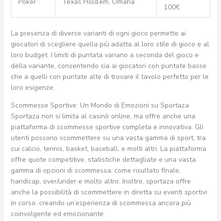
Poker
Texas Hold’em, Omaha
100€
La presenza di diverse varianti di ogni gioco permette ai
giocatori di scegliere quella più adatta al loro stile di gioco e al
loro budget. I limiti di puntata variano a seconda del gioco e
della variante, consentendo sia ai giocatori con puntate basse
che a quelli con puntate alte di trovare il tavolo perfetto per le
loro esigenze.
Scommesse Sportive: Un Mondo di Emozioni su Sportaza
Sportaza non si limita al casinò online, ma offre anche una
piattaforma di scommesse sportive completa e innovativa. Gli
utenti possono scommettere su una vasta gamma di sport, tra
cui calcio, tennis, basket, baseball, e molti altri. La piattaforma
offre quote competitive, statistiche dettagliate e una vasta
gamma di opzioni di scommessa, come risultato finale,
handicap, over/under e molto altro. Inoltre, sportaza offre
anche la possibilità di scommettere in diretta su eventi sportivi
in corso, creando un’esperienza di scommessa ancora più
coinvolgente ed emozionante.