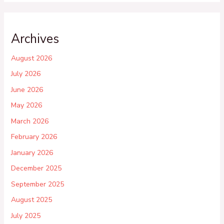
Archives
August 2026
July 2026
June 2026
May 2026
March 2026
February 2026
January 2026
December 2025
September 2025
August 2025
July 2025