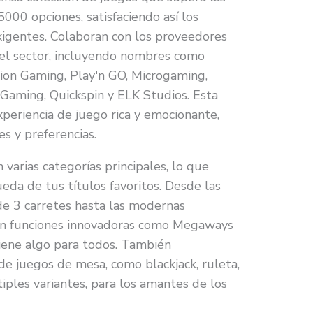
000 opciones, satisfaciendo así los
xigentes. Colaboran con los proveedores
el sector, incluyendo nombres como
ion Gaming, Play'n GO, Microgaming,
 Gaming, Quickspin y ELK Studios. Esta
xperiencia de juego rica y emocionante,
es y preferencias.
 varias categorías principales, lo que
ueda de tus títulos favoritos. Desde las
de 3 carretes hasta las modernas
on funciones innovadoras como Megaways
iene algo para todos. También
de juegos de mesa, como blackjack, ruleta,
iples variantes, para los amantes de los