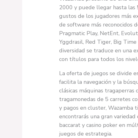
2000 y puede llegar hasta las 5
gustos de los jugadores más e
de software más reconocidos d
Pragmatic Play, NetEnt, Evolut
Yggdrasil, Red Tiger, Big Time
diversidad se traduce en una e
con títulos para todos los nivel
La oferta de juegos se divide en
facilita la navegación y la búsq
clásicas máquinas tragaperras 
tragamonedas de 5 carretes c
y pagos en cluster, Wazamba t
encontrarás una gran variedad 
baccarat y casino poker en múlt
juegos de estrategia.