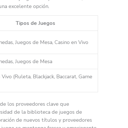
una excelente opción.
Tipos de Juegos
edas, Juegos de Mesa, Casino en Vivo
edas, Juegos de Mesa
 Vivo (Ruleta, Blackjack, Baccarat, Game
s de los proveedores clave que
rsidad de la biblioteca de juegos de
ración de nuevos títulos y proveedores