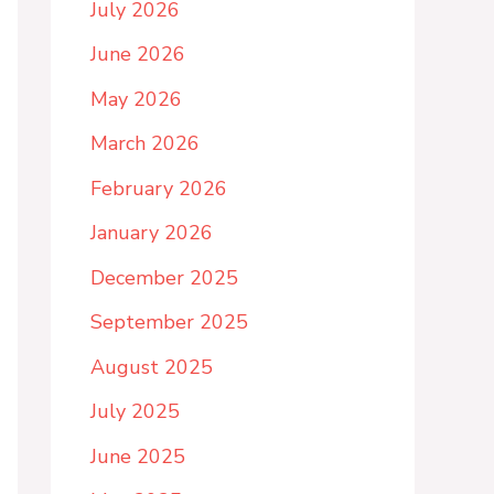
July 2026
June 2026
May 2026
March 2026
February 2026
January 2026
December 2025
September 2025
August 2025
July 2025
June 2025