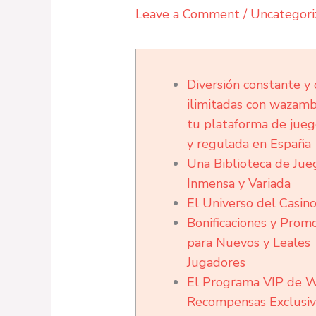
Leave a Comment
/
Uncategori
Diversión constante y
ilimitadas con wazamb
tu plataforma de jue
y regulada en España
Una Biblioteca de Jue
Inmensa y Variada
El Universo del Casino
Bonificaciones y Prom
para Nuevos y Leales
Jugadores
El Programa VIP de 
Recompensas Exclusiv