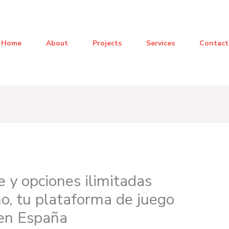
Home
About
Projects
Services
Contact
e y opciones ilimitadas
, tu plataforma de juego
 en España