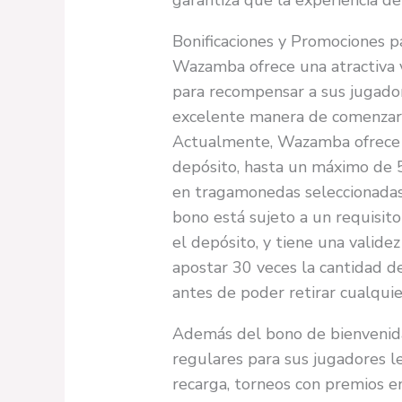
garantiza que la experiencia d
Bonificaciones y Promociones 
Wazamba ofrece una atractiva 
para recompensar a sus jugador
excelente manera de comenzar 
Actualmente, Wazamba ofrece 
depósito, hasta un máximo de 5
en tragamonedas seleccionadas
bono está sujeto a un requisit
el depósito, y tiene una validez
apostar 30 veces la cantidad d
antes de poder retirar cualquie
Además del bono de bienvenid
regulares para sus jugadores le
recarga, torneos con premios en