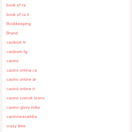
book of ra
book of ra it
Bookkeeping
Brand
casibom tr
casibom-tg
casino
casino onlina ca
casino online ar
casinò online it
casino svensk licens
casino-glory india
casinowazamba
crazy time