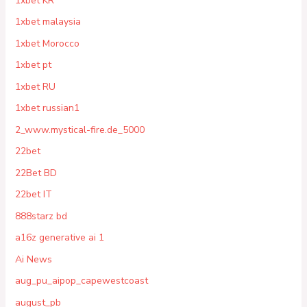
1xbet KR
1xbet malaysia
1xbet Morocco
1xbet pt
1xbet RU
1xbet russian1
2_www.mystical-fire.de_5000
22bet
22Bet BD
22bet IT
888starz bd
a16z generative ai 1
Ai News
aug_pu_aipop_capewestcoast
august_pb