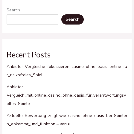
Search
Search
Recent Posts
Anbieter_Vergleiche_fokussieren_casino_ohne_oasis_online_fü
r_risikofreies_Spiel
Anbieter-
Vergleich_mit_online_casino_ohne_oasis_für_verantwortungsv
olles_Spiele
Aktuelle_Bewertung_zeigt_wie_casino_ohne_oasis_bei_Spieler
n_ankommt_und_funktion – копія