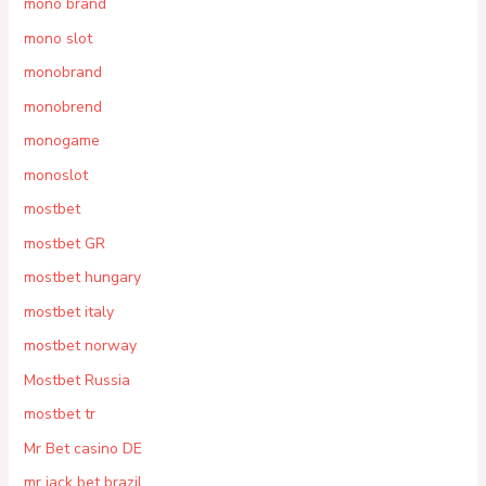
mono brand
mono slot
monobrand
monobrend
monogame
monoslot
mostbet
mostbet GR
mostbet hungary
mostbet italy
mostbet norway
Mostbet Russia
mostbet tr
Mr Bet casino DE
mr jack bet brazil