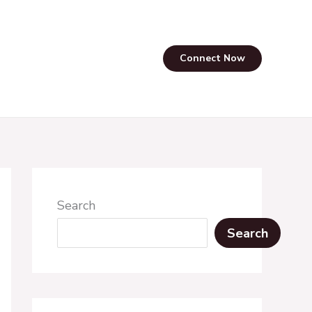
Connect Now
Search
Search