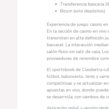
Transferencia bancaria 
Bizum (solo depósitos)
Experiencia de juego: casino en
En la sección de casino en vivo
transmiten en alta definición j
baccarat. La interacción media
salón físico sin salir de casa. 
proveedores de renombre como
El sportsbook de Cleobetra cub
fútbol, baloncesto, tenis y carr
competitivas y se actualizan en
apuestas en vivo, donde puedes
se desarrolla, con cambios de 
Aplicación móvil y versión des