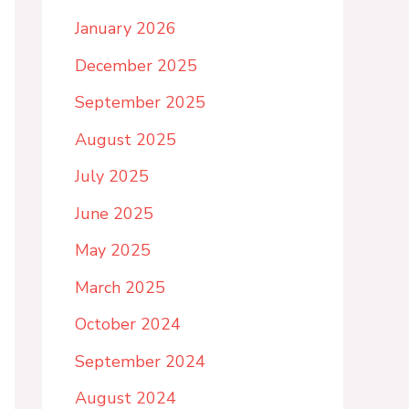
January 2026
December 2025
September 2025
August 2025
July 2025
June 2025
May 2025
March 2025
October 2024
September 2024
August 2024