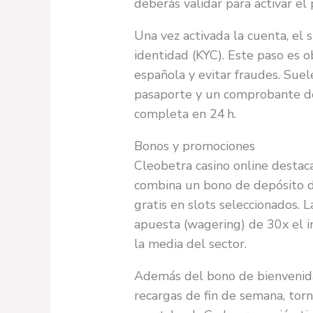
deberás validar para activar el p
Una vez activada la cuenta, el s
identidad (KYC). Este paso es o
española y evitar fraudes. Suel
pasaporte y un comprobante de
completa en 24 h.
Bonos y promociones
Cleobetra casino online destac
combina un bono de depósito d
gratis en slots seleccionados. L
apuesta (wagering) de 30x el i
la media del sector.
Además del bono de bienvenida,
recargas de fin de semana, torn