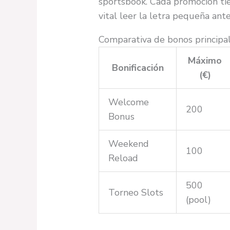
sportsbook. Cada promoción tie
vital leer la letra pequeña ant
Comparativa de bonos principa
Máximo
Bonificación
(€)
Welcome
200
Bonus
Weekend
100
Reload
500
Torneo Slots
(pool)