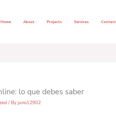
Home
About
Projects
Services
Contact
nline: lo que debes saber
zed
/ By
juno12902