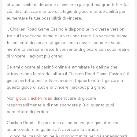
alta possibile di denaro e di vincere i jackpot più grandi. Per far
ciò, devi utilizzare le tue strategie di gioco e le tue abilità per
aumentare le tue possibilità di vincere.
Il Chicken Road Game Casino è disponibile in diverse versioni,
tra cui la versione demo e la versione reale. La versione demo
ti consente di giocare al gioco senza dover spendere soldi,
mentre la versione reale ti consente di giocare con soldi reali e
di vincere i jackpot più grandi.
Se ami giocare ai casinò online e ammirare le galline che
attraversano la strada, allora il Chicken Road Game Casino è il
gioco perfetto per te. Non perdere l’opportunità di giocare a
questo gioco di slot e di vincere i jackpot più grandi.
Non
gioco chicken road
dimenticare di giocare
responsabilmente e di non spendere più di quanto puoi
permettere di perdere.
Chicken Road – Il gioco dei casinò online per giocatori che
amano vedere le galline attraversare la strada
Il gioco dei casinò online è un’opportunità per gli appassionati