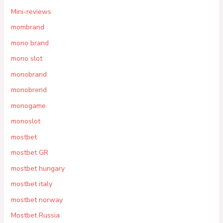
Mini-reviews
mombrand
mono brand
mono slot
monobrand
monobrend
monogame
monoslot
mostbet
mostbet GR
mostbet hungary
mostbet italy
mostbet norway
Mostbet Russia