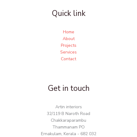
Quick link
Home
About
Projects
Services
Contact
Get in touch
Artin interiors
32/119 B Naroth Road
Chakkaraparambu
Thammanam PO
Ernakulam, Kerala - 682 032