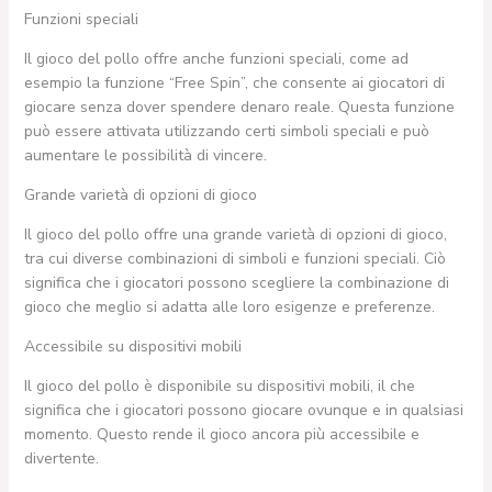
Funzioni speciali
Il gioco del pollo offre anche funzioni speciali, come ad
esempio la funzione “Free Spin”, che consente ai giocatori di
giocare senza dover spendere denaro reale. Questa funzione
può essere attivata utilizzando certi simboli speciali e può
aumentare le possibilità di vincere.
Grande varietà di opzioni di gioco
Il gioco del pollo offre una grande varietà di opzioni di gioco,
tra cui diverse combinazioni di simboli e funzioni speciali. Ciò
significa che i giocatori possono scegliere la combinazione di
gioco che meglio si adatta alle loro esigenze e preferenze.
Accessibile su dispositivi mobili
Il gioco del pollo è disponibile su dispositivi mobili, il che
significa che i giocatori possono giocare ovunque e in qualsiasi
momento. Questo rende il gioco ancora più accessibile e
divertente.