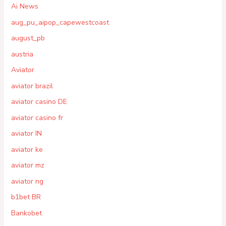
Ai News
aug_pu_aipop_capewestcoast
august_pb
austria
Aviator
aviator brazil
aviator casino DE
aviator casino fr
aviator IN
aviator ke
aviator mz
aviator ng
b1bet BR
Bankobet