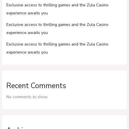
Exclusive access to thrilling games and the Zula Casino
experience awaits you
Exclusive access to thrilling games and the Zula Casino
experience awaits you
Exclusive access to thrilling games and the Zula Casino
experience awaits you
Recent Comments
No comments to show.