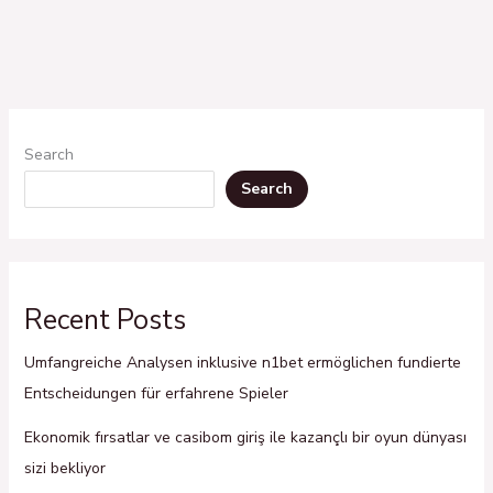
Search
Search
Recent Posts
Umfangreiche Analysen inklusive n1bet ermöglichen fundierte
Entscheidungen für erfahrene Spieler
Ekonomik fırsatlar ve casibom giriş ile kazançlı bir oyun dünyası
sizi bekliyor