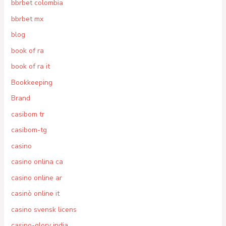
bbrbet colombia
bbrbet mx
blog
book of ra
book of ra it
Bookkeeping
Brand
casibom tr
casibom-tg
casino
casino onlina ca
casino online ar
casinò online it
casino svensk licens
casino-glory india