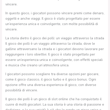
vincere.
In questo gioco, i giocatori possono vincere premi come denaro,
oggetti e anche viaggi. Il gioco è stato progettato per essere
un’esperienza unica e coinvolgente, con molte possibilità di
vincere.
La storia dietro il gioco dei polli: un viaggio attraverso la strada
Il gioco dei polli è un viaggio attraverso la strada, dove le
galline attraversano la strada e i giocatori devono lavorare per
raggiungere i loro obiettivi. Il gioco è stato progettato per
essere un’esperienza unica e coinvolgente, con effetti speciali
e musica che creano un’atmosfera unica.
I giocatori possono scegliere tra diverse opzioni per giocare,
come il gioco classico, il gioco turbo e il gioco bonus. Ogni
opzione offre una diversa esperienza di gioco, con diverse
possibilità di vincere.
Il gioco dei polli è un gioco di slot online che ha conquistato il
cuore di molti giocatori. La sua storia è una storia di passione e
dedizione, e la sua unicità è ciò che lo rende un gioco unico e