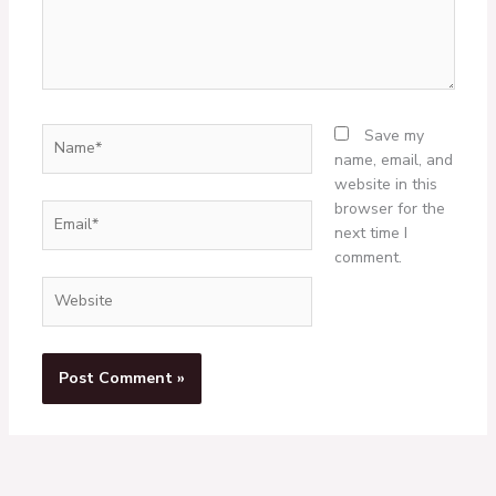
Name*
Save my
name, email, and
website in this
browser for the
Email*
next time I
comment.
Website