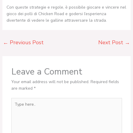
Con queste strategie e regole, è possibile giocare e vincere nel
gioco dei polli di Chicken Road e godersi l’esperienza
divertente di vedere le galline attraversare la strada.
←
Previous Post
Next Post
→
Leave a Comment
Your email address will not be published.
Required fields
are marked
*
Type
here..