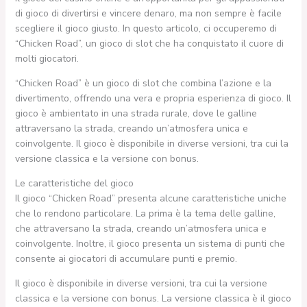
di gioco di divertirsi e vincere denaro, ma non sempre è facile
scegliere il gioco giusto. In questo articolo, ci occuperemo di
“Chicken Road”, un gioco di slot che ha conquistato il cuore di
molti giocatori.
“Chicken Road” è un gioco di slot che combina l’azione e la
divertimento, offrendo una vera e propria esperienza di gioco. Il
gioco è ambientato in una strada rurale, dove le galline
attraversano la strada, creando un’atmosfera unica e
coinvolgente. Il gioco è disponibile in diverse versioni, tra cui la
versione classica e la versione con bonus.
Le caratteristiche del gioco
Il gioco “Chicken Road” presenta alcune caratteristiche uniche
che lo rendono particolare. La prima è la tema delle galline,
che attraversano la strada, creando un’atmosfera unica e
coinvolgente. Inoltre, il gioco presenta un sistema di punti che
consente ai giocatori di accumulare punti e premio.
Il gioco è disponibile in diverse versioni, tra cui la versione
classica e la versione con bonus. La versione classica è il gioco