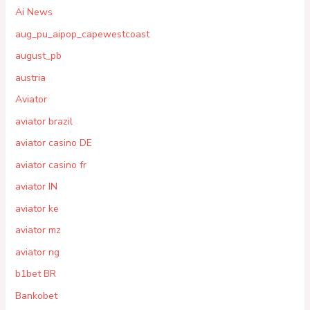
Ai News
aug_pu_aipop_capewestcoast
august_pb
austria
Aviator
aviator brazil
aviator casino DE
aviator casino fr
aviator IN
aviator ke
aviator mz
aviator ng
b1bet BR
Bankobet