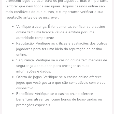
oferecem jogos de azar para os portugueses, mas é importante
lembrar que nem todos são iguais. Alguns casinos online são
mais confiáveis do que outros, e é importante verificar a sua
reputação antes de se inscrever.
Verifique a licença: É fundamental verificar se o casino
online tem uma licença válida e emitida por uma
autoridade competente.
Reputação: Verifique as críticas e avaliações dos outros
jogadores para ter uma ideia da reputação do casino
online.
Segurança: Verifique se o casino online tem medidas de
segurança adequadas para proteger as suas
informações e dados.
Oferta de jogos: Verifique se o casino online oferece
jogos que você gosta e que são compatíveis com o seu
dispositivo.
Benefícios: Verifique se o casino online oferece
benefícios atraentes, como bónus de boas-vindas ou
promoções especiais.