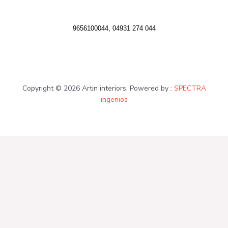
9656100044, 04931 274 044
Copyright © 2026 Artin interiors. Powered by :
SPECTRA
ingenios