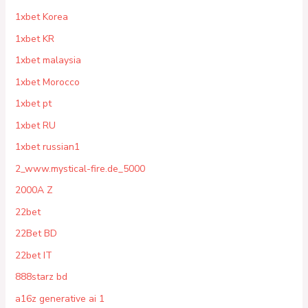
1xbet Korea
1xbet KR
1xbet malaysia
1xbet Morocco
1xbet pt
1xbet RU
1xbet russian1
2_www.mystical-fire.de_5000
2000A Z
22bet
22Bet BD
22bet IT
888starz bd
a16z generative ai 1