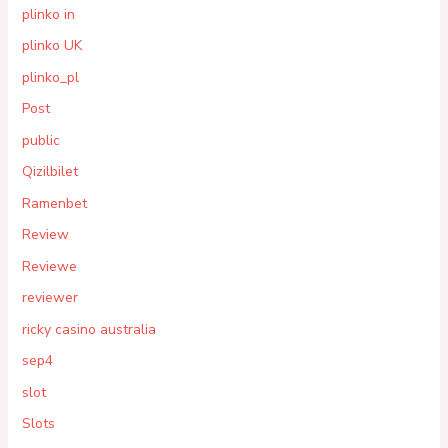
plinko in
plinko UK
plinko_pl
Post
public
Qizilbilet
Ramenbet
Review
Reviewe
reviewer
ricky casino australia
sep4
slot
Slots