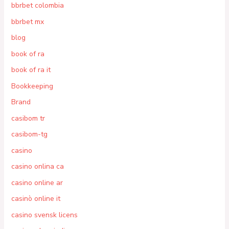
bbrbet colombia
bbrbet mx
blog
book of ra
book of ra it
Bookkeeping
Brand
casibom tr
casibom-tg
casino
casino onlina ca
casino online ar
casinò online it
casino svensk licens