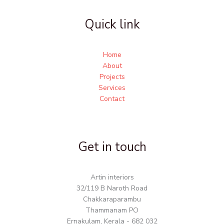
Quick link
Home
About
Projects
Services
Contact
Get in touch
Artin interiors
32/119 B Naroth Road
Chakkaraparambu
Thammanam PO
Ernakulam, Kerala - 682 032