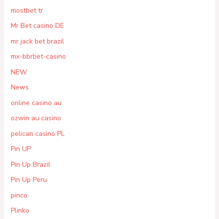
mostbet tr
Mr Bet casino DE
mr jack bet brazil
mx-bbrbet-casino
NEW
News
online casino au
ozwin au casino
pelican casino PL
Pin UP
Pin Up Brazil
Pin Up Peru
pinco
Plinko