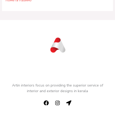
Комета Казино
Artin interiors focus on providing the superior service of
interior and exterior designs in kerala