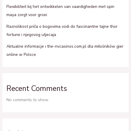
Flexibiliteit bij het ontwikkelen van vaardigheden met spin
maya zorgt voor groei
Raznolikost priča o bogovima vodi do fascinantne tajne thor
fortune i njegovog utjecaja
Aktualne informacje i the-nvcasinos.com.pl dla miłośników gier
online w Polsce
Recent Comments
No comments to show.