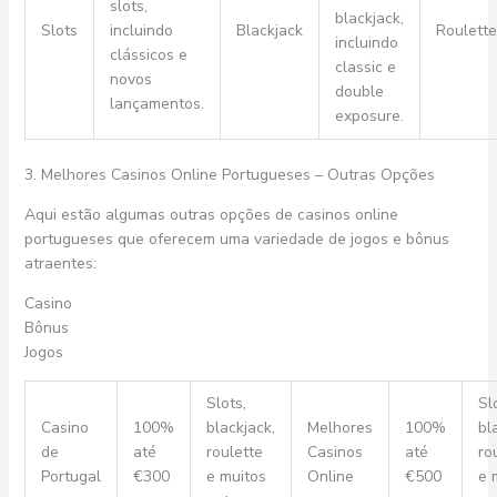
slots,
blackjack,
Slots
incluindo
Blackjack
Roulette
incluindo
clássicos e
classic e
novos
double
lançamentos.
exposure.
3. Melhores Casinos Online Portugueses – Outras Opções
Aqui estão algumas outras opções de casinos online
portugueses que oferecem uma variedade de jogos e bônus
atraentes:
Casino
Bônus
Jogos
Slots,
Sl
Casino
100%
blackjack,
Melhores
100%
bl
de
até
roulette
Casinos
até
ro
Portugal
€300
e muitos
Online
€500
e 