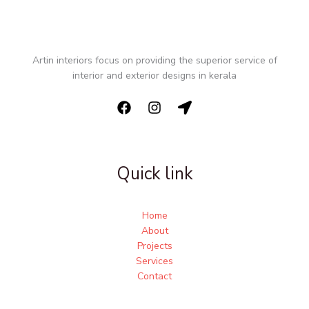
Artin interiors focus on providing the superior service of
interior and exterior designs in kerala
Quick link
Home
About
Projects
Services
Contact