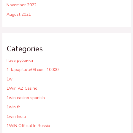
November 2022
August 2021
Categories
! Без рубрики
1_lapapillote08.com_10000
1w
1Win AZ Casino
1win casino spanish
1win fr
1win India
1WIN Official In Russia