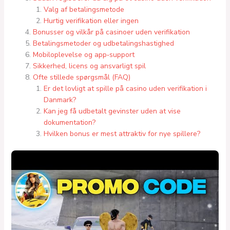
Valg af betalingsmetode
Hurtig verifikation eller ingen
Bonusser og vilkår på casinoer uden verifikation
Betalingsmetoder og udbetalingshastighed
Mobiloplevelse og app‑support
Sikkerhed, licens og ansvarligt spil
Ofte stillede spørgsmål (FAQ)
Er det lovligt at spille på casino uden verifikation i
Danmark?
Kan jeg få udbetalt gevinster uden at vise
dokumentation?
Hvilken bonus er mest attraktiv for nye spillere?