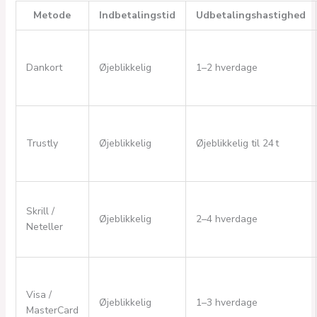
Metode
Indbetalingstid
Udbetalingshastighed
Dankort
Øjeblikkelig
1–2 hverdage
Trustly
Øjeblikkelig
Øjeblikkelig til 24 t
Skrill /
Øjeblikkelig
2–4 hverdage
Neteller
Visa /
Øjeblikkelig
1–3 hverdage
MasterCard