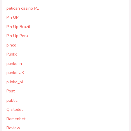
pelican casino PL
Pin UP
Pin Up Brazil
Pin Up Peru
pinco
Plinko
plinko in
plinko UK
plinko_pl
Post
public
Qizilbilet
Ramenbet
Review