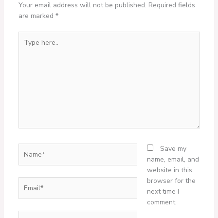
Your email address will not be published.
Required fields
are marked
*
Type
here..
Name*
Save my
name, email, and
website in this
browser for the
Email*
next time I
comment.
Website