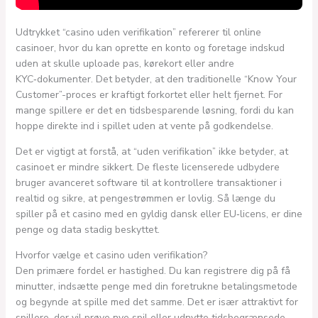
Udtrykket “casino uden verifikation” refererer til online
casinoer, hvor du kan oprette en konto og foretage indskud
uden at skulle uploade pas, kørekort eller andre
KYC‑dokumenter. Det betyder, at den traditionelle “Know Your
Customer”-proces er kraftigt forkortet eller helt fjernet. For
mange spillere er det en tidsbesparende løsning, fordi du kan
hoppe direkte ind i spillet uden at vente på godkendelse.
Det er vigtigt at forstå, at “uden verifikation” ikke betyder, at
casinoet er mindre sikkert. De fleste licenserede udbydere
bruger avanceret software til at kontrollere transaktioner i
realtid og sikre, at pengestrømmen er lovlig. Så længe du
spiller på et casino med en gyldig dansk eller EU‑licens, er dine
penge og data stadig beskyttet.
Hvorfor vælge et casino uden verifikation?
Den primære fordel er hastighed. Du kan registrere dig på få
minutter, indsætte penge med din foretrukne betalingsmetode
og begynde at spille med det samme. Det er især attraktivt for
spillere, der vil prøve nye spil eller udnytte tidsbegrænsede