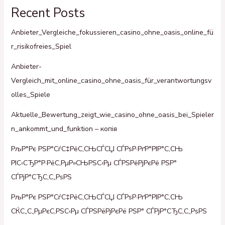
Recent Posts
Anbieter_Vergleiche_fokussieren_casino_ohne_oasis_online_fü
r_risikofreies_Spiel
Anbieter-
Vergleich_mit_online_casino_ohne_oasis_für_verantwortungsv
olles_Spiele
Aktuelle_Bewertung_zeigt_wie_casino_ohne_oasis_bei_Spieler
n_ankommt_und_funktion – копія
РљР°Рє РЅР°СѓС‡РёС‚СЊСЃСЏ СЃРѕР·РґР°РІР°С‚СЊ
РІС‹СЂР°Р·РёС‚РµР»СЊРЅС‹Рµ СЃРЅРёРјРєРё РЅР°
СЃРјР°СЂС‚С„РѕРЅ
РљР°Рє РЅР°СѓС‡РёС‚СЊСЃСЏ СЃРѕР·РґР°РІР°С‚СЊ
СЌС„С„РµРєС‚РЅС‹Рµ СЃРЅРёРјРєРё РЅР° СЃРјР°СЂС‚С„РѕРЅ