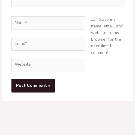
Name*
Save my
name, email, and
website in this
browser for the
Email*
next time I
comment.
Website