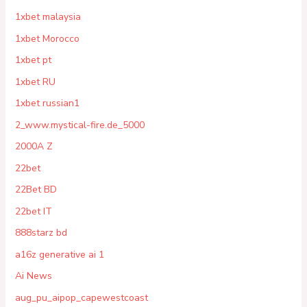
1xbet malaysia
1xbet Morocco
1xbet pt
1xbet RU
1xbet russian1
2_www.mystical-fire.de_5000
2000A Z
22bet
22Bet BD
22bet IT
888starz bd
a16z generative ai 1
Ai News
aug_pu_aipop_capewestcoast