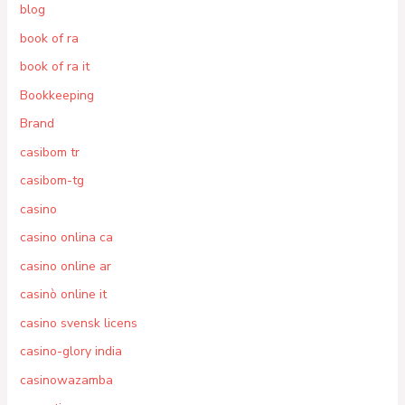
blog
book of ra
book of ra it
Bookkeeping
Brand
casibom tr
casibom-tg
casino
casino onlina ca
casino online ar
casinò online it
casino svensk licens
casino-glory india
casinowazamba