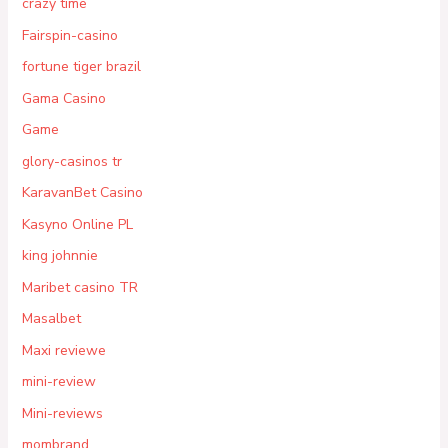
crazy time
Fairspin-casino
fortune tiger brazil
Gama Casino
Game
glory-casinos tr
KaravanBet Casino
Kasyno Online PL
king johnnie
Maribet casino TR
Masalbet
Maxi reviewe
mini-review
Mini-reviews
mombrand