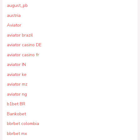
august_pb
austria
Aviator
aviator brazil
aviator casino DE
aviator casino fr
aviator IN
aviator ke
aviator mz
aviator ng
b1bet BR
Bankobet
bbrbet colombia
bbrbet mx