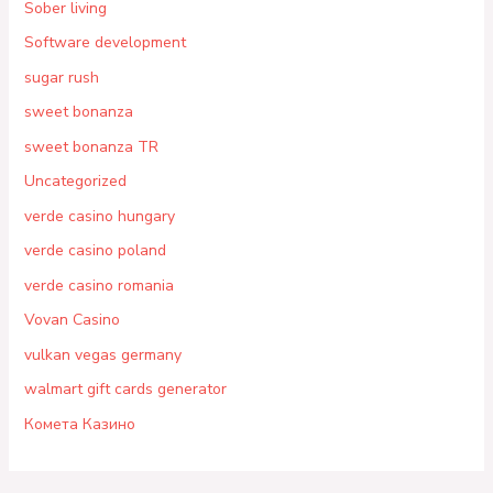
Sober living
Software development
sugar rush
sweet bonanza
sweet bonanza TR
Uncategorized
verde casino hungary
verde casino poland
verde casino romania
Vovan Casino
vulkan vegas germany
walmart gift cards generator
Комета Казино