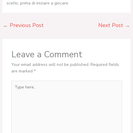
scelto, prima di iniziare a giocare.
←
Previous Post
Next Post
→
Leave a Comment
Your email address will not be published.
Required fields
are marked
*
Type
here..