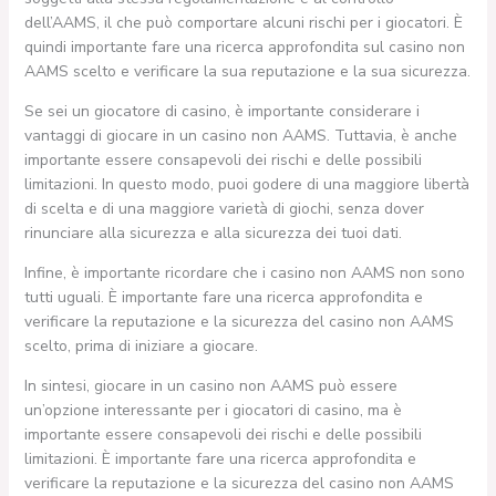
dell’AAMS, il che può comportare alcuni rischi per i giocatori. È
quindi importante fare una ricerca approfondita sul casino non
AAMS scelto e verificare la sua reputazione e la sua sicurezza.
Se sei un giocatore di casino, è importante considerare i
vantaggi di giocare in un casino non AAMS. Tuttavia, è anche
importante essere consapevoli dei rischi e delle possibili
limitazioni. In questo modo, puoi godere di una maggiore libertà
di scelta e di una maggiore varietà di giochi, senza dover
rinunciare alla sicurezza e alla sicurezza dei tuoi dati.
Infine, è importante ricordare che i casino non AAMS non sono
tutti uguali. È importante fare una ricerca approfondita e
verificare la reputazione e la sicurezza del casino non AAMS
scelto, prima di iniziare a giocare.
In sintesi, giocare in un casino non AAMS può essere
un’opzione interessante per i giocatori di casino, ma è
importante essere consapevoli dei rischi e delle possibili
limitazioni. È importante fare una ricerca approfondita e
verificare la reputazione e la sicurezza del casino non AAMS