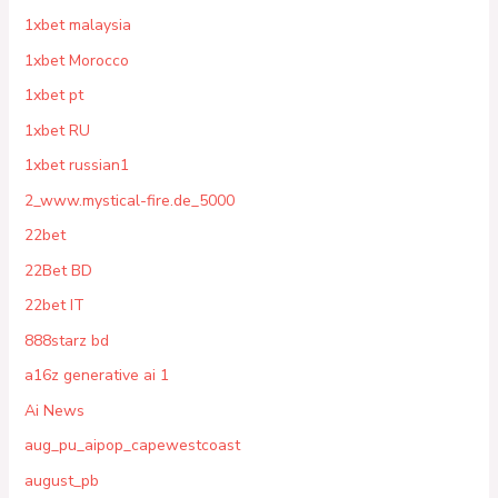
1xbet malaysia
1xbet Morocco
1xbet pt
1xbet RU
1xbet russian1
2_www.mystical-fire.de_5000
22bet
22Bet BD
22bet IT
888starz bd
a16z generative ai 1
Ai News
aug_pu_aipop_capewestcoast
august_pb