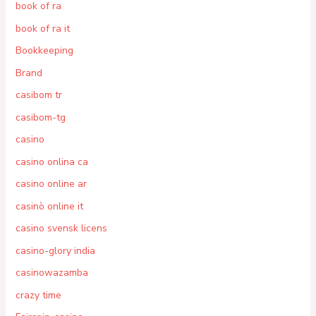
book of ra
book of ra it
Bookkeeping
Brand
casibom tr
casibom-tg
casino
casino onlina ca
casino online ar
casinò online it
casino svensk licens
casino-glory india
casinowazamba
crazy time