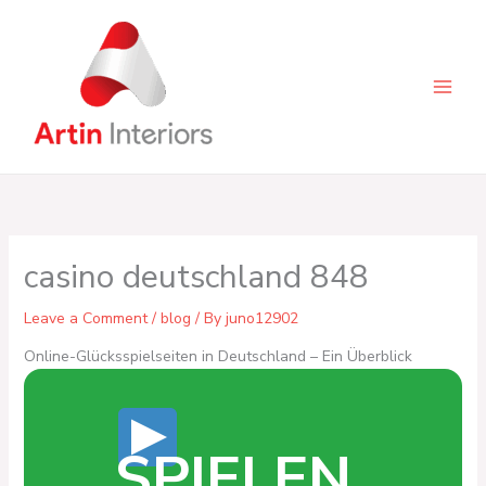
Skip
to
content
casino deutschland 848
Leave a Comment
/
blog
/ By
juno12902
Online-Glücksspielseiten in Deutschland – Ein Überblick
SPIELEN