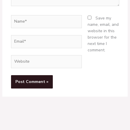
Name*
Save my
name, email, and
website in this
browser for the
Email*
next time I
comment.
Website