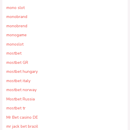
mono slot
monobrand
monobrend
monogame
monoslot
mostbet
mostbet GR
mostbet hungary
mostbet italy
mostbet norway
Mostbet Russia
mostbet tr
Mr Bet casino DE
mr jack bet brazil