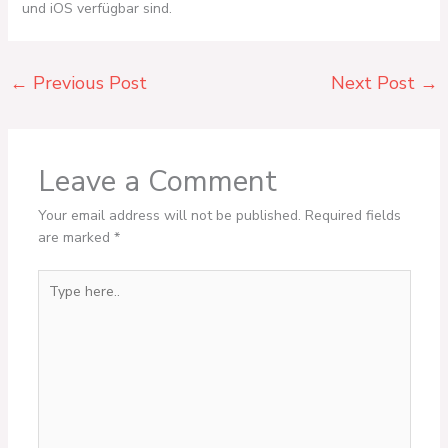
und iOS verfügbar sind.
←
Previous Post
Next Post
→
Leave a Comment
Your email address will not be published.
Required fields
are marked
*
Type
here..