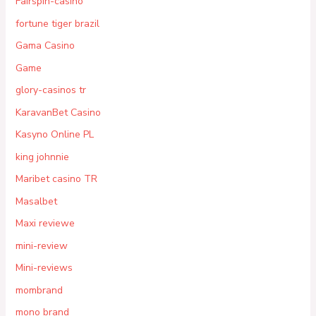
Fairspin-casino
fortune tiger brazil
Gama Casino
Game
glory-casinos tr
KaravanBet Casino
Kasyno Online PL
king johnnie
Maribet casino TR
Masalbet
Maxi reviewe
mini-review
Mini-reviews
mombrand
mono brand