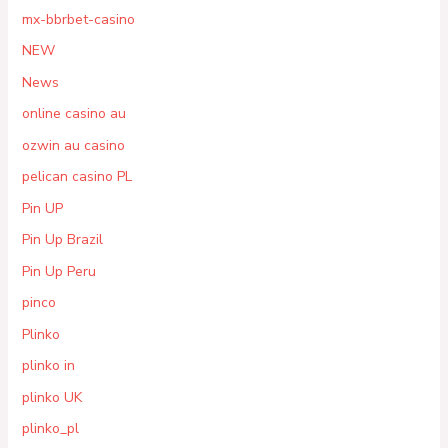
mx-bbrbet-casino
NEW
News
online casino au
ozwin au casino
pelican casino PL
Pin UP
Pin Up Brazil
Pin Up Peru
pinco
Plinko
plinko in
plinko UK
plinko_pl