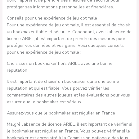
donc important de prendre des mesures de sécurité pour
protéger ses informations personnelles et financières.
Conseils pour une expérience de jeu optimale
Pour une expérience de jeu optimale, il est essentiel de choisir
un bookmaker fiable et sécurisé. Cependant, avec l’absence de
licence ARJEL, il est important de prendre des mesures pour
protéger vos données et vos gains. Voici quelques conseils
pour une expérience de jeu optimale :
Choisissez un bookmaker hors ARJEL avec une bonne
réputation
Il est important de choisir un bookmaker qui a une bonne
réputation et qui est fiable. Vous pouvez vérifier les
commentaires des autres joueurs et les évaluations pour vous
assurer que le bookmaker est sérieux.
Assurez-vous que le bookmaker est régulier en France
Malgré l’absence de licence ARJEL, il est important de vérifier si
le bookmaker est régulier en France. Vous pouvez vérifier si le
bookmaker est enregistré à la Commission nationale des jeux