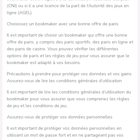
(CNJ) ou si il a une licence de la part de l’Autorité des jeux en
ligne (AGEL).
Choisissez un bookmaker avec une bonne offre de paris
Il est important de choisir un bookmaker qui offre une bonne
offre de paris, y compris des paris sportifs, des paris en ligne et
des paris de casino. Vous pouvez vérifier les différentes
options de paris et les règles de jeu pour vous assurer que le
bookmaker est adapté à vos besoins.
Précautions à prendre pour protéger vos données et vos gains
Assurez-vous de lire les conditions générales d’utilisation
Il est important de lire les conditions générales d’utilisation du
bookmaker pour vous assurer que vous comprenez les règles
de jeu et les conditions de jeu.
Assurez-vous de protéger vos données personnelles
Il est important de protéger vos données personnelles en
utilisant un mot de passe fort et en ne partageant pas vos