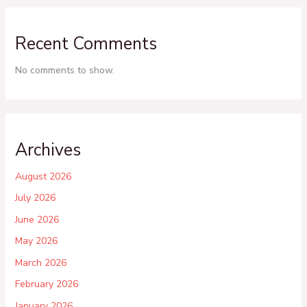
Recent Comments
No comments to show.
Archives
August 2026
July 2026
June 2026
May 2026
March 2026
February 2026
January 2026