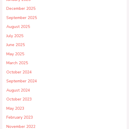
December 2025
September 2025
August 2025
July 2025
June 2025
May 2025
March 2025
October 2024
September 2024
August 2024
October 2023
May 2023
February 2023
November 2022