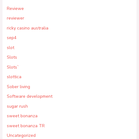
Reviewe
reviewer
ricky casino australia
sep4
slot
Slots
Slots`
slottica
Sober living
Software development
sugar rush
sweet bonanza
sweet bonanza TR
Uncategorized