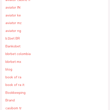
aviator IN
aviator ke
aviator mz
aviator ng
b1bet BR
Bankobet
bbrbet colombia
bbrbet mx
blog
book of ra
book of ra it
Bookkeeping
Brand
casibom tr