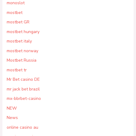
monoslot
mostbet
mostbet GR
mostbet hungary
mostbet italy
mostbet norway
Mostbet Russia
mostbet tr
Mr Bet casino DE
mr jack bet brazil
mx-bbrbet-casino
NEW
News
online casino au