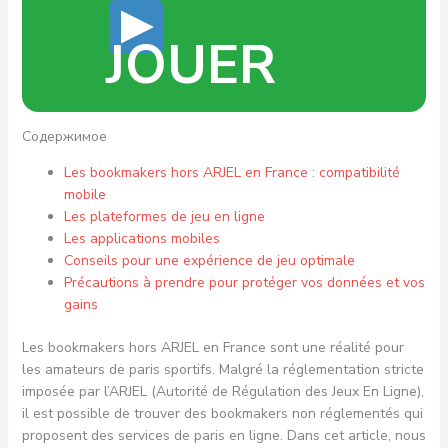
JOUER
Содержимое
Les bookmakers hors ARJEL en France : compatibilité
mobile
Les plateformes de jeu en ligne
Les applications mobiles
Conseils pour une expérience de jeu optimale
Précautions à prendre pour protéger vos données et vos
gains
Les bookmakers hors ARJEL en France sont une réalité pour
les amateurs de paris sportifs. Malgré la réglementation stricte
imposée par l’ARJEL (Autorité de Régulation des Jeux En Ligne),
il est possible de trouver des bookmakers non réglementés qui
proposent des services de paris en ligne. Dans cet article, nous