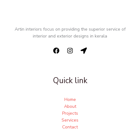
Artin interiors focus on providing the superior service of
interior and exterior designs in kerala
Quick link
Home
About
Projects
Services
Contact