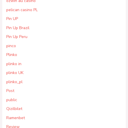
ozwin au casino
pelican casino PL
Pin UP
Pin Up Brazil
Pin Up Peru
pinco
Plinko
plinko in
plinko UK
plinko_pl
Post
public
Qizilbilet
Ramenbet
Review