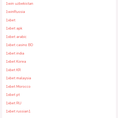
1win uzbekistan
1winRussia
1xbet
1xbet apk
1xbet arabic
1xbet casino BD
1xbet india
1xbet Korea
1xbet KR
1xbet malaysia
1xbet Morocco
1xbet pt
1xbet RU
1xbet russian1