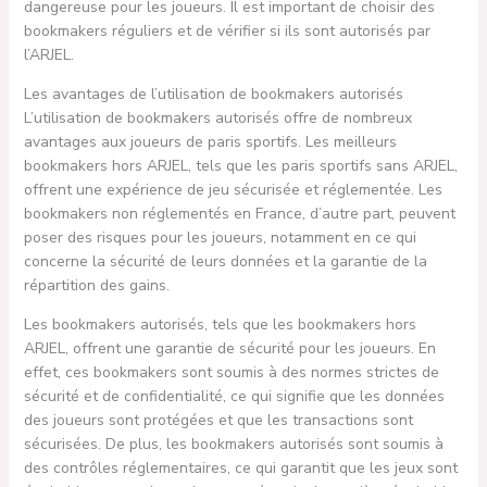
dangereuse pour les joueurs. Il est important de choisir des
bookmakers réguliers et de vérifier si ils sont autorisés par
l’ARJEL.
Les avantages de l’utilisation de bookmakers autorisés
L’utilisation de bookmakers autorisés offre de nombreux
avantages aux joueurs de paris sportifs. Les meilleurs
bookmakers hors ARJEL, tels que les paris sportifs sans ARJEL,
offrent une expérience de jeu sécurisée et réglementée. Les
bookmakers non réglementés en France, d’autre part, peuvent
poser des risques pour les joueurs, notamment en ce qui
concerne la sécurité de leurs données et la garantie de la
répartition des gains.
Les bookmakers autorisés, tels que les bookmakers hors
ARJEL, offrent une garantie de sécurité pour les joueurs. En
effet, ces bookmakers sont soumis à des normes strictes de
sécurité et de confidentialité, ce qui signifie que les données
des joueurs sont protégées et que les transactions sont
sécurisées. De plus, les bookmakers autorisés sont soumis à
des contrôles réglementaires, ce qui garantit que les jeux sont