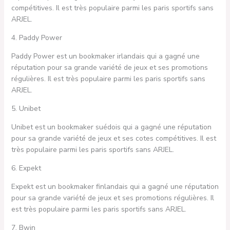
compétitives. Il est très populaire parmi les paris sportifs sans
ARJEL.
4. Paddy Power
Paddy Power est un bookmaker irlandais qui a gagné une
réputation pour sa grande variété de jeux et ses promotions
régulières. Il est très populaire parmi les paris sportifs sans
ARJEL.
5. Unibet
Unibet est un bookmaker suédois qui a gagné une réputation
pour sa grande variété de jeux et ses cotes compétitives. Il est
très populaire parmi les paris sportifs sans ARJEL.
6. Expekt
Expekt est un bookmaker finlandais qui a gagné une réputation
pour sa grande variété de jeux et ses promotions régulières. Il
est très populaire parmi les paris sportifs sans ARJEL.
7. Bwin