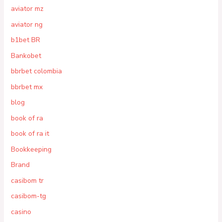
aviator mz
aviator ng
b1bet BR
Bankobet
bbrbet colombia
bbrbet mx
blog
book of ra
book of ra it
Bookkeeping
Brand
casibom tr
casibom-tg
casino