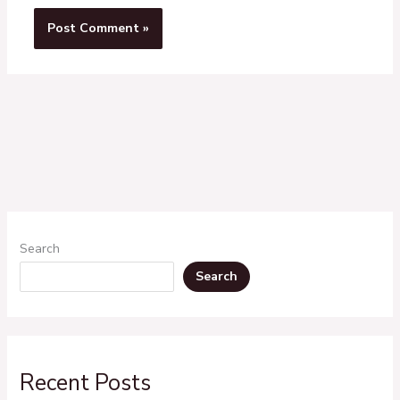
Search
Search
Recent Posts