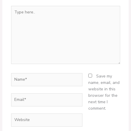
Type
here..
Name*
Save my
name, email, and
website in this
browser for the
Email*
next time I
comment.
Website