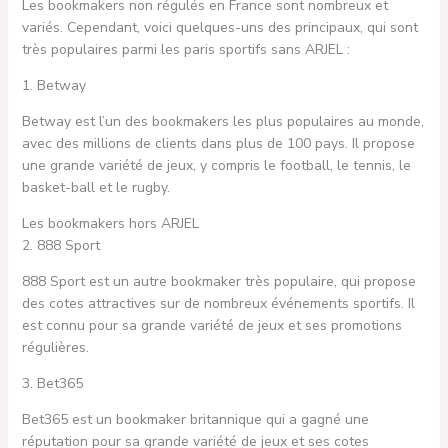
Les bookmakers non régulés en France sont nombreux et
variés. Cependant, voici quelques-uns des principaux, qui sont
très populaires parmi les paris sportifs sans ARJEL :
1. Betway
Betway est l’un des bookmakers les plus populaires au monde,
avec des millions de clients dans plus de 100 pays. Il propose
une grande variété de jeux, y compris le football, le tennis, le
basket-ball et le rugby.
Les bookmakers hors ARJEL
2. 888 Sport
888 Sport est un autre bookmaker très populaire, qui propose
des cotes attractives sur de nombreux événements sportifs. Il
est connu pour sa grande variété de jeux et ses promotions
régulières.
3. Bet365
Bet365 est un bookmaker britannique qui a gagné une
réputation pour sa grande variété de jeux et ses cotes