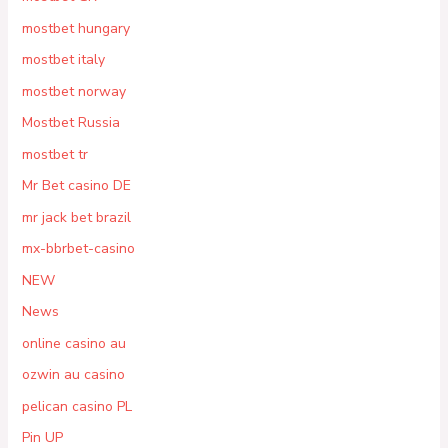
mostbet hungary
mostbet italy
mostbet norway
Mostbet Russia
mostbet tr
Mr Bet casino DE
mr jack bet brazil
mx-bbrbet-casino
NEW
News
online casino au
ozwin au casino
pelican casino PL
Pin UP