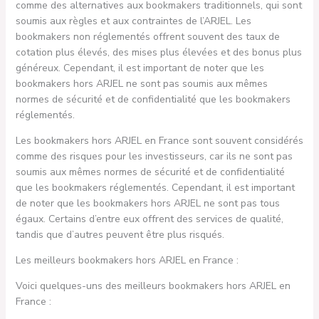
comme des alternatives aux bookmakers traditionnels, qui sont
soumis aux règles et aux contraintes de l’ARJEL. Les
bookmakers non réglementés offrent souvent des taux de
cotation plus élevés, des mises plus élevées et des bonus plus
généreux. Cependant, il est important de noter que les
bookmakers hors ARJEL ne sont pas soumis aux mêmes
normes de sécurité et de confidentialité que les bookmakers
réglementés.
Les bookmakers hors ARJEL en France sont souvent considérés
comme des risques pour les investisseurs, car ils ne sont pas
soumis aux mêmes normes de sécurité et de confidentialité
que les bookmakers réglementés. Cependant, il est important
de noter que les bookmakers hors ARJEL ne sont pas tous
égaux. Certains d’entre eux offrent des services de qualité,
tandis que d’autres peuvent être plus risqués.
Les meilleurs bookmakers hors ARJEL en France :
Voici quelques-uns des meilleurs bookmakers hors ARJEL en
France :