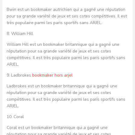
Bwin est un bookmaker autrichien qui a gagné une réputation
pour sa grande variété de jeux et ses cotes compétitives. Il est
très populaire parmi les paris sportifs sans ARJEL.
8. William Hill
William Hill est un bookmaker britannique qui a gagné une
réputation pour sa grande variété de jeux et ses cotes
compétitives. Il est très populaire parmi les paris sportifs sans
ARJEL.
9. Ladbrokes
bookmaker hors arjel
Ladbrokes est un bookmaker britannique qui a gagné une
réputation pour sa grande variété de jeux et ses cotes
compétitives. Il est très populaire parmi les paris sportifs sans
ARJEL.
10. Coral
Coral est un bookmaker britannique qui a gagné une
réputation pour sa grande variété de jeux et ses cotes