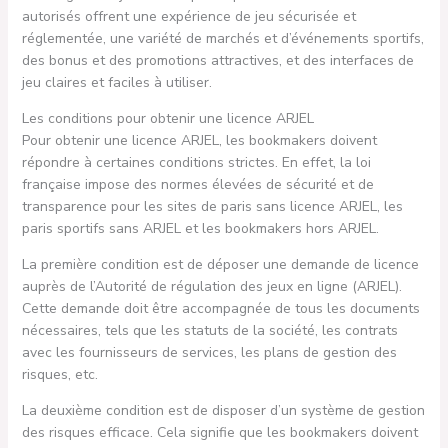
autorisés offrent une expérience de jeu sécurisée et
réglementée, une variété de marchés et d’événements sportifs,
des bonus et des promotions attractives, et des interfaces de
jeu claires et faciles à utiliser.
Les conditions pour obtenir une licence ARJEL
Pour obtenir une licence ARJEL, les bookmakers doivent
répondre à certaines conditions strictes. En effet, la loi
française impose des normes élevées de sécurité et de
transparence pour les sites de paris sans licence ARJEL, les
paris sportifs sans ARJEL et les bookmakers hors ARJEL.
La première condition est de déposer une demande de licence
auprès de l’Autorité de régulation des jeux en ligne (ARJEL).
Cette demande doit être accompagnée de tous les documents
nécessaires, tels que les statuts de la société, les contrats
avec les fournisseurs de services, les plans de gestion des
risques, etc.
La deuxième condition est de disposer d’un système de gestion
des risques efficace. Cela signifie que les bookmakers doivent