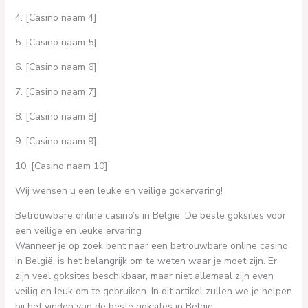
4. [Casino naam 4]
5. [Casino naam 5]
6. [Casino naam 6]
7. [Casino naam 7]
8. [Casino naam 8]
9. [Casino naam 9]
10. [Casino naam 10]
Wij wensen u een leuke en veilige gokervaring!
Betrouwbare online casino’s in België: De beste goksites voor
een veilige en leuke ervaring
Wanneer je op zoek bent naar een betrouwbare online casino
in België, is het belangrijk om te weten waar je moet zijn. Er
zijn veel goksites beschikbaar, maar niet allemaal zijn even
veilig en leuk om te gebruiken. In dit artikel zullen we je helpen
bij het vinden van de beste goksites in België.