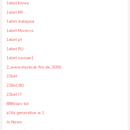
1xbet Korea
1xbet KR
1xbet malaysia
1xbet Morocco
1xbet pt
1xbet RU
1xbet russian1
2_www.mystical-fire.de_5000
22bet
22Bet BD
22bet IT
888starz bd
a16z generative ai 1
Ai News