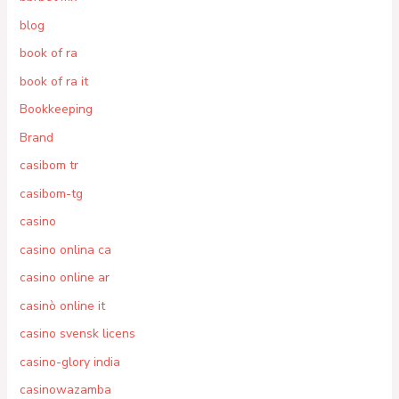
blog
book of ra
book of ra it
Bookkeeping
Brand
casibom tr
casibom-tg
casino
casino onlina ca
casino online ar
casinò online it
casino svensk licens
casino-glory india
casinowazamba