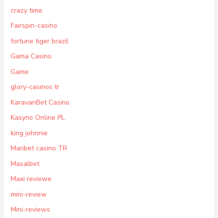
crazy time
Fairspin-casino
fortune tiger brazil
Gama Casino
Game
glory-casinos tr
KaravanBet Casino
Kasyno Online PL
king johnnie
Maribet casino TR
Masalbet
Maxi reviewe
mini-review
Mini-reviews