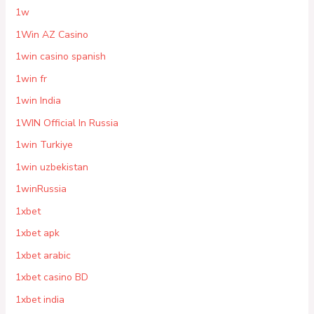
1w
1Win AZ Casino
1win casino spanish
1win fr
1win India
1WIN Official In Russia
1win Turkiye
1win uzbekistan
1winRussia
1xbet
1xbet apk
1xbet arabic
1xbet casino BD
1xbet india