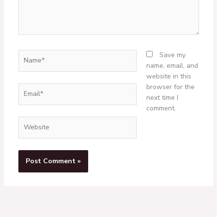
Name*
Save my
name, email, and
website in this
browser for the
Email*
next time I
comment.
Website