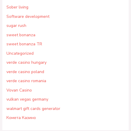
Sober living
Software development
sugar rush
sweet bonanza
sweet bonanza TR
Uncategorized
verde casino hungary
verde casino poland
verde casino romania
Vovan Casino
vulkan vegas germany
walmart gift cards generator
Комета Казино