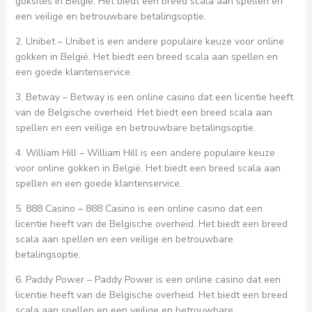
goksites in België. Het biedt een breed scala aan spellen en
een veilige en betrouwbare betalingsoptie.
2. Unibet – Unibet is een andere populaire keuze voor online
gokken in België. Het biedt een breed scala aan spellen en
een goede klantenservice.
3. Betway – Betway is een online casino dat een licentie heeft
van de Belgische overheid. Het biedt een breed scala aan
spellen en een veilige en betrouwbare betalingsoptie.
4. William Hill – William Hill is een andere populaire keuze
voor online gokken in België. Het biedt een breed scala aan
spellen en een goede klantenservice.
5. 888 Casino – 888 Casino is een online casino dat een
licentie heeft van de Belgische overheid. Het biedt een breed
scala aan spellen en een veilige en betrouwbare
betalingsoptie.
6. Paddy Power – Paddy Power is een online casino dat een
licentie heeft van de Belgische overheid. Het biedt een breed
scala aan spellen en een veilige en betrouwbare