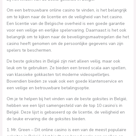
Om een betrouwbare online casino te vinden, is het belangrijk
om te kijken naar de licentie en de veiligheid van het casino.
Een licentie van de Belgische overheid is een goede garantie
voor een veilige en eerlijke spelervaring. Daarnaast is het ook
belangrijk om te kijken naar de beveiligingsmaatregelen die het
casino heeft genomen om de persoonlijke gegevens van zijn
spelers te beschermen.
De beste goksites in België zijn niet alleen veilig, maar ook
leuk om te gebruiken. Ze bieden een breed scala aan spellen,
van klassieke gokkasten tot moderne videospelletjes.
Bovendien bieden ze vaak ook een goede klantenservice en
een veilige en betrouwbare betalingsoptie.
Om je te helpen bij het vinden van de beste goksites in België,
hebben we een lijst samengesteld van de top 10 casino’s in
België. Deze lijst is gebaseerd op de licentie, de veiligheid en
de leuke ervaring die de goksites bieden.
1. Mr. Green – Dit online casino is een van de meest populaire