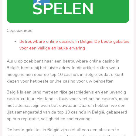
SPELEN
Содержимое
Betrouwbare online casino’s in België: De beste goksites
voor een veilige en leuke ervaring
Als u op zoek bent naar een betrouwbare online casino in
België, bent u bij het juiste adres. In dit artikel zullen we u
meegenomen door de top 10 casino’s in België, zodat u kunt
kiezen voor het beste online casino voor uw behoeften.
België is een land met een rijke geschiedenis en een levendig
casino-cultuur. Het land is thuis voor veel online casino’s, maar
niet allemaal zijn even betrouwbaar. Daarom hebben we een
lijst samengesteld van de top 10 casino’s in België, gebaseerd
op hun reputatie, veiligheid en spelervaring.
De beste goksites in België zijn niet alleen een plek om te