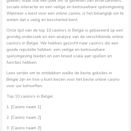
gokken, maar ook een plek om te genieten van entertainment,
sociale interactie en een veilige en betrouwbare spelomgeving.
Wanneer u kiest voor een online casino, is het belangrijk om te
weten dat u veilig en beschermd bent.
Onze lijst van de top 10 casino’s in België is gebaseerd op een
grondig onderzoek en een analyse van de verschillende online
casino’s in België. We hebben gezocht naar casino’s die een
goede reputatie hebben, een veilige en betrouwbare
spelomgeving bieden en een breed scala aan spellen en
functies hebben.
Lees verder om te ontdekken welke de beste goksites in
België zijn en hoe u kunt kiezen voor het beste online casino
voor uw behoeften.
Top 10 casino’s in België:
1. [Casino naam 1]
2. [Casino naam 2]
3. [Casino naam 3]