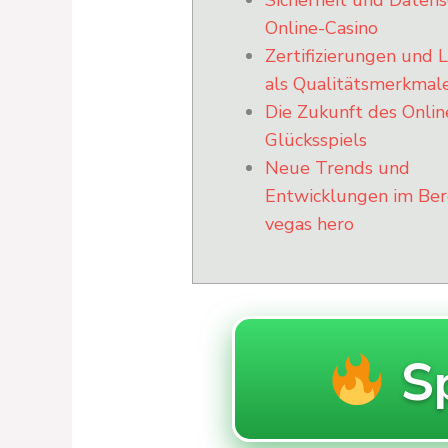
Sicherheit und Datens
Online-Casino
Zertifizierungen und 
als Qualitätsmerkmal
Die Zukunft des Onlin
Glücksspiels
Neue Trends und
Entwicklungen im Ber
vegas hero
Sp