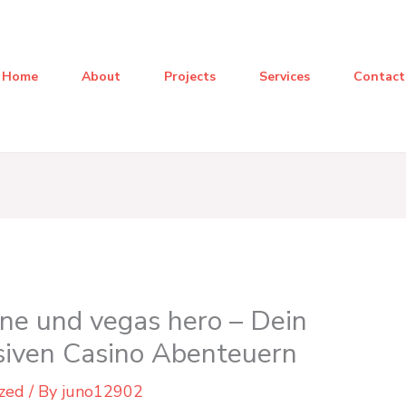
Home
About
Projects
Services
Contact
e und vegas hero – Dein
usiven Casino Abenteuern
zed
/ By
juno12902