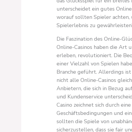
das Glücksspiel für ein breite
unterscheidet ein gutes Online
worauf sollten Spieler achten,
Spielerlebnis zu gewährleisten
Die Faszination des Online-Glü
Online-Casinos haben die Art 
erleben, revolutioniert. Die B
einer Vielzahl von Spielen h
Branche geführt. Allerdings ist
nicht alle Online-Casinos gleic
Anbietern, die sich in Bezug a
und Kundenservice unterscheid
Casino zeichnet sich durch eine
Geschäftsbedingungen und ein
sollten die Spiele von unabhäng
sicherzustellen, dass sie fair un