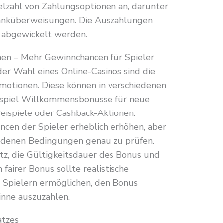
ielzahl von Zahlungsoptionen an, darunter
Banküberweisungen. Die Auszahlungen
g abgewickelt werden.
n – Mehr Gewinnchancen für Spieler
der Wahl eines Online-Casinos sind die
otionen. Diese können in verschiedenen
ispiel Willkommensbonusse für neue
reispiele oder Cashback-Aktionen.
cen der Spieler erheblich erhöhen, aber
bundenen Bedingungen genau zu prüfen.
z, die Gültigkeitsdauer des Bonus und
 fairer Bonus sollte realistische
 Spielern ermöglichen, den Bonus
inne auszuzahlen.
atzes