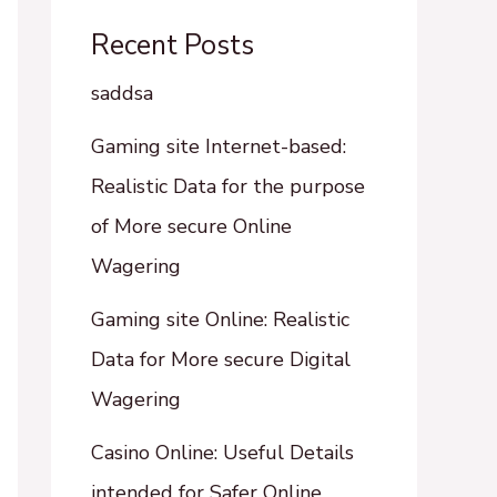
Recent Posts
saddsa
Gaming site Internet-based:
Realistic Data for the purpose
of More secure Online
Wagering
Gaming site Online: Realistic
Data for More secure Digital
Wagering
Casino Online: Useful Details
intended for Safer Online