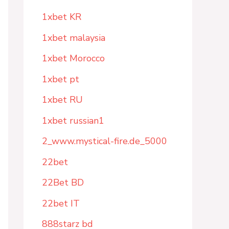
1xbet KR
1xbet malaysia
1xbet Morocco
1xbet pt
1xbet RU
1xbet russian1
2_www.mystical-fire.de_5000
22bet
22Bet BD
22bet IT
888starz bd