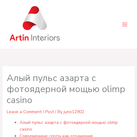
Skip
to
content
Алый пульс азарта с
фотоядерной мощью olimp
casino
Leave a Comment
/
Post
/ By
juno12902
Алый пульс азарта с фотоядерной мощью olimp
casino
Современные слоты как отражение