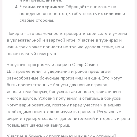
и не превышайте её.
Чтение соперников:
Обращайте внимание на
поведение оппонентов, чтобы понять их сильные и
слабые стороны.
Покер в – это возможность проверить свои силы и умения
в увлекательной и азартной игре. Участие в турнирах и
кэш-играх может принести не только удовольствие, но и
значительный выигрыш.
Бонусные программы и акции в Olimp Casino
Для привлечения и удержания игроков предлагает
разнообразные бонусные программы и акции. Это могут
быть приветственные бонусы для новых игроков,
депозитные бонусы, бонусы за активность, фриспины и
многое другое. Условия получения и отыгрыша бонусов
могут варьироваться, поэтому перед участием в акциях
необходимо внимательно изучить правила. Регулярные
акции и турниры создают дополнительный интерес к игре и
повышают шансы на выигрыш.
Участие в бонусных программах и акциях – отличный