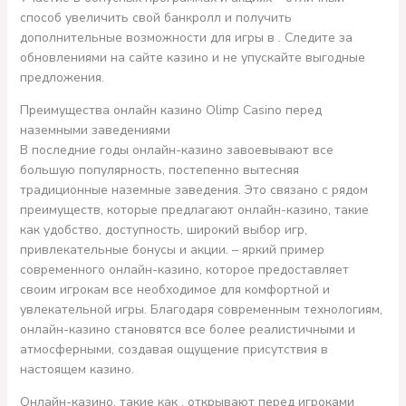
способ увеличить свой банкролл и получить
дополнительные возможности для игры в . Следите за
обновлениями на сайте казино и не упускайте выгодные
предложения.
Преимущества онлайн казино Olimp Casino перед
наземными заведениями
В последние годы онлайн-казино завоевывают все
большую популярность, постепенно вытесняя
традиционные наземные заведения. Это связано с рядом
преимуществ, которые предлагают онлайн-казино, такие
как удобство, доступность, широкий выбор игр,
привлекательные бонусы и акции. – яркий пример
современного онлайн-казино, которое предоставляет
своим игрокам все необходимое для комфортной и
увлекательной игры. Благодаря современным технологиям,
онлайн-казино становятся все более реалистичными и
атмосферными, создавая ощущение присутствия в
настоящем казино.
Онлайн-казино, такие как , открывают перед игроками