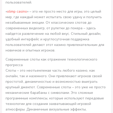
пользователей.
«
olimp casino
» – это не просто место для игры, это целый
мир, где каждый может испытать свою удачу и получить
незабываемые эмоции. От классических слотов до
современных видеоигр, от рулетки до покера – здесь
найдется развлечение на любой вкус. Стильный дизайн,
удобный интерфейс и круглосуточная поддержка
пользователей делают этот казино привлекательным для
новичков и опытных игроков.
Современные слоты как отражение технологического
прогресса
Слоты – это неотъемлемая часть любого казино, как
онлайн, так и наземного. Они привлекают игроков своей
простотой, динамичностью и возможностью выиграть
крупный джекпот. Современные слоты – это уже не просто
механические барабаны с символами. Это сложные
программные комплексы, которые используют передовые
технологии для создания захватывающей игровой
атмосферы. Динамичные визуальные эффекты,