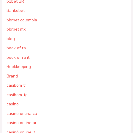
b1bet BR
Bankobet
bbrbet colombia
bbrbet mx
blog
book of ra
book of ra it
Bookkeeping
Brand
casibom tr
casibom-tg
casino
casino onlina ca
casino online ar
casinò online it