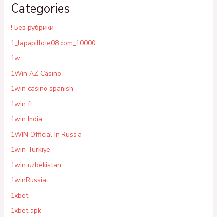
Categories
! Без рубрики
1_lapapillote08.com_10000
1w
1Win AZ Casino
1win casino spanish
1win fr
1win India
1WIN Official In Russia
1win Turkiye
1win uzbekistan
1winRussia
1xbet
1xbet apk