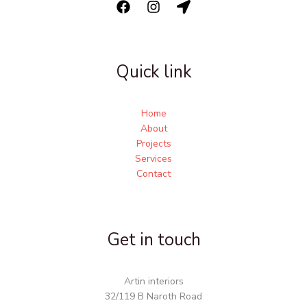
Quick link
Home
About
Projects
Services
Contact
Get in touch
Artin interiors
32/119 B Naroth Road