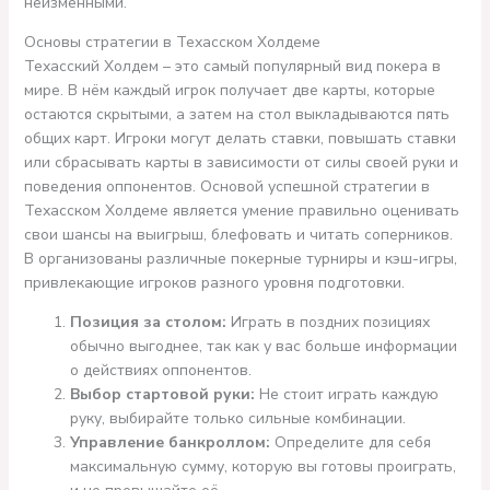
неизменными.
Основы стратегии в Техасском Холдеме
Техасский Холдем – это самый популярный вид покера в
мире. В нём каждый игрок получает две карты, которые
остаются скрытыми, а затем на стол выкладываются пять
общих карт. Игроки могут делать ставки, повышать ставки
или сбрасывать карты в зависимости от силы своей руки и
поведения оппонентов. Основой успешной стратегии в
Техасском Холдеме является умение правильно оценивать
свои шансы на выигрыш, блефовать и читать соперников.
В организованы различные покерные турниры и кэш-игры,
привлекающие игроков разного уровня подготовки.
Позиция за столом:
Играть в поздних позициях
обычно выгоднее, так как у вас больше информации
о действиях оппонентов.
Выбор стартовой руки:
Не стоит играть каждую
руку, выбирайте только сильные комбинации.
Управление банкроллом:
Определите для себя
максимальную сумму, которую вы готовы проиграть,