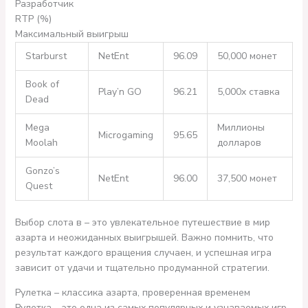
Разработчик
RTP (%)
Максимальный выигрыш
Starburst
NetEnt
96.09
50,000 монет
Book of
Play’n GO
96.21
5,000x ставка
Dead
Mega
Миллионы
Microgaming
95.65
Moolah
долларов
Gonzo’s
NetEnt
96.00
37,500 монет
Quest
Выбор слота в – это увлекательное путешествие в мир
азарта и неожиданных выигрышей. Важно помнить, что
результат каждого вращения случаен, и успешная игра
зависит от удачи и тщательно продуманной стратегии.
Рулетка – классика азарта, проверенная временем
Рулетка – это одна из самых популярных и узнаваемых игр