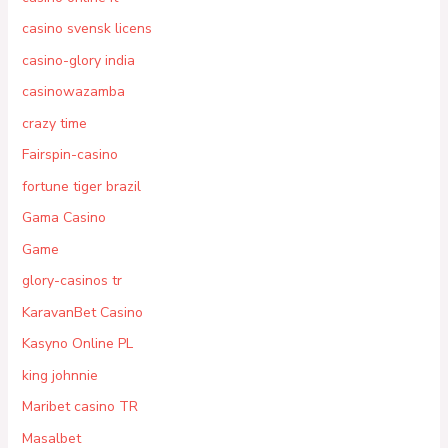
casino svensk licens
casino-glory india
casinowazamba
crazy time
Fairspin-casino
fortune tiger brazil
Gama Casino
Game
glory-casinos tr
KaravanBet Casino
Kasyno Online PL
king johnnie
Maribet casino TR
Masalbet