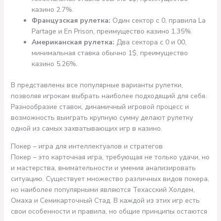
казино 2.7%.
Французская рулетка:
Один сектор с 0, правила La
Partage и En Prison, преимущество казино 1.35%.
Американская рулетка:
Два сектора с 0 и 00,
минимальная ставка обычно 1$, преимущество
казино 5.26%.
В представлены все популярные варианты рулетки,
позволяя игрокам выбрать наиболее подходящий для себя.
Разнообразие ставок, динамичный игровой процесс и
возможность выиграть крупную сумму делают рулетку
одной из самых захватывающих игр в казино.
Покер – игра для интеллектуалов и стратегов
Покер – это карточная игра, требующая не только удачи, но
и мастерства, внимательности и умения анализировать
ситуацию. Существует множество различных видов покера,
но наиболее популярными являются Техасский Холдем,
Омаха и Семикарточный Стад. В каждой из этих игр есть
свои особенности и правила, но общие принципы остаются