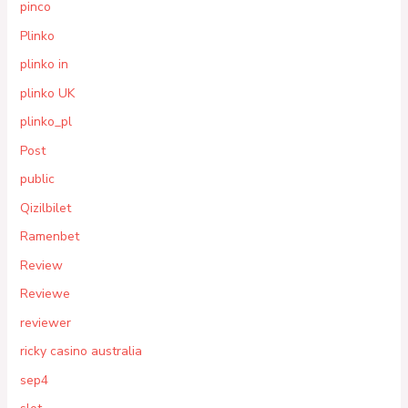
pinco
Plinko
plinko in
plinko UK
plinko_pl
Post
public
Qizilbilet
Ramenbet
Review
Reviewe
reviewer
ricky casino australia
sep4