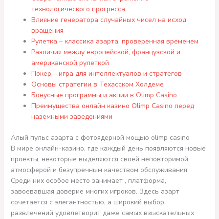
технологического прогресса
Влияние генератора случайных чисел на исход
вращения
Рулетка – классика азарта, проверенная временем
Различия между европейской, французской и
американской рулеткой
Покер – игра для интеллектуалов и стратегов
Основы стратегии в Техасском Холдеме
Бонусные программы и акции в Olimp Casino
Преимущества онлайн казино Olimp Casino перед
наземными заведениями
Алый пульс азарта с фотоядерной мощью olimp casino
В мире онлайн-казино, где каждый день появляются новые
проекты, некоторые выделяются своей неповторимой
атмосферой и безупречным качеством обслуживания.
Среди них особое место занимает , платформа,
завоевавшая доверие многих игроков. Здесь азарт
сочетается с элегантностью, а широкий выбор
развлечений удовлетворит даже самых взыскательных