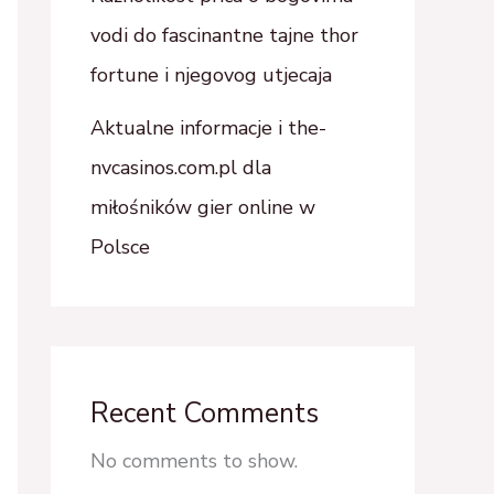
vodi do fascinantne tajne thor
fortune i njegovog utjecaja
Aktualne informacje i the-
nvcasinos.com.pl dla
miłośników gier online w
Polsce
Recent Comments
No comments to show.