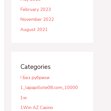
February 2023
November 2022
August 2021
Categories
! Без рубрики
1_lapapillote08.com_10000
1w
1Win AZ Casino