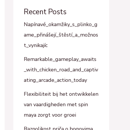
Recent Posts
Napínavé_okamžiky_s_plinko_g
ame_přinášejí_štěstí_a_možnos
t_vynikajíc
Remarkable_gameplay_awaits
_with_chicken_road_and_captiv
ating_arcade_action_today
Flexibiliteit bij het ontwikkelen
van vaardigheden met spin
maya zorgt voor groei
Raznolikost priča o bogovima