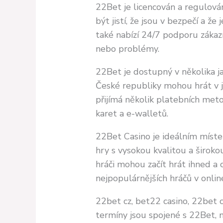
22Bet je licencován a regulová
být jistí, že jsou v bezpečí a že
také nabízí 24/7 podporu zákaz
nebo problémy.
22Bet je dostupný v několika jaz
České republiky mohou hrát v j
přijímá několik platebních met
karet a e-walletů.
22Bet Casino je ideálním místem
hry s vysokou kvalitou a široko
hráči mohou začít hrát ihned a 
nejpopulárnějších hráčů v onlin
22bet cz, bet22 casino, 22bet 
termíny jsou spojené s 22Bet, n