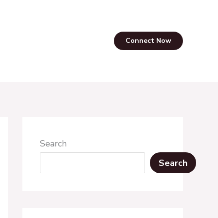
Connect Now
Search
Search