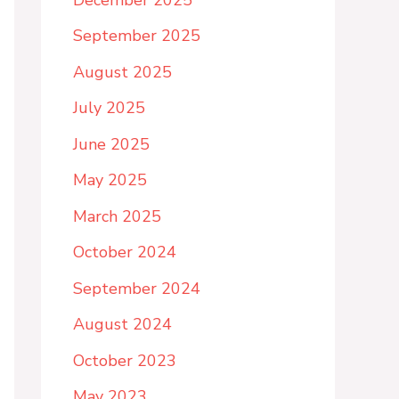
September 2025
August 2025
July 2025
June 2025
May 2025
March 2025
October 2024
September 2024
August 2024
October 2023
May 2023