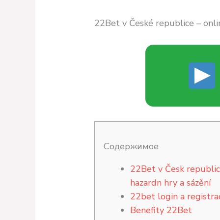
22Bet v České republice – onlin
Содержимое
22Bet v Česk republic
hazardn hry a sázění
22bet login a registra
Benefity 22Bet