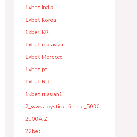
1xbet india
1xbet Korea
1xbet KR
1xbet malaysia
1xbet Morocco
1xbet pt
1xbet RU
1xbet russian1
2_www.mystical-fire.de_5000
2000A Z
22bet