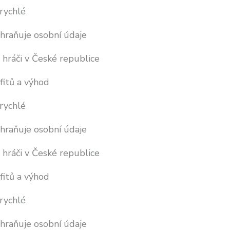
 rychlé
chraňuje osobní údaje
 hráči v České republice
fitů a výhod
 rychlé
chraňuje osobní údaje
 hráči v České republice
fitů a výhod
 rychlé
chraňuje osobní údaje