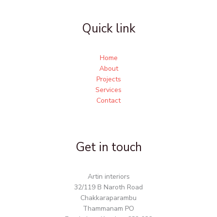
Quick link
Home
About
Projects
Services
Contact
Get in touch
Artin interiors
32/119 B Naroth Road
Chakkaraparambu
Thammanam PO