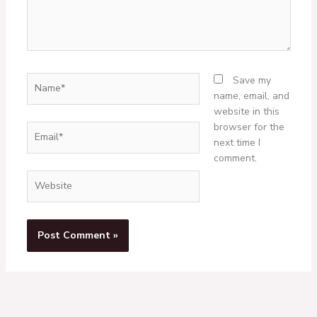
Name*
Save my
name, email, and
website in this
browser for the
Email*
next time I
comment.
Website