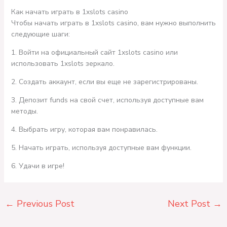
Как начать играть в 1xslots casino
Чтобы начать играть в 1xslots casino, вам нужно выполнить
следующие шаги:
1. Войти на официальный сайт 1xslots casino или
использовать 1xslots зеркало.
2. Создать аккаунт, если вы еще не зарегистрированы.
3. Депозит funds на свой счет, используя доступные вам
методы.
4. Выбрать игру, которая вам понравилась.
5. Начать играть, используя доступные вам функции.
6. Удачи в игре!
←
Previous Post
Next Post
→