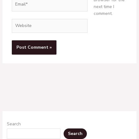
Email*
next time I
comment.
Website
Search
Search