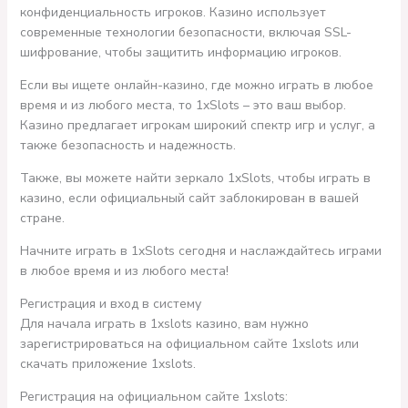
конфиденциальность игроков. Казино использует
современные технологии безопасности, включая SSL-
шифрование, чтобы защитить информацию игроков.
Если вы ищете онлайн-казино, где можно играть в любое
время и из любого места, то 1xSlots – это ваш выбор.
Казино предлагает игрокам широкий спектр игр и услуг, а
также безопасность и надежность.
Также, вы можете найти зеркало 1xSlots, чтобы играть в
казино, если официальный сайт заблокирован в вашей
стране.
Начните играть в 1xSlots сегодня и наслаждайтесь играми
в любое время и из любого места!
Регистрация и вход в систему
Для начала играть в 1xslots казино, вам нужно
зарегистрироваться на официальном сайте 1xslots или
скачать приложение 1xslots.
Регистрация на официальном сайте 1xslots: