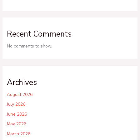
Recent Comments
No comments to show.
Archives
August 2026
July 2026
June 2026
May 2026
March 2026