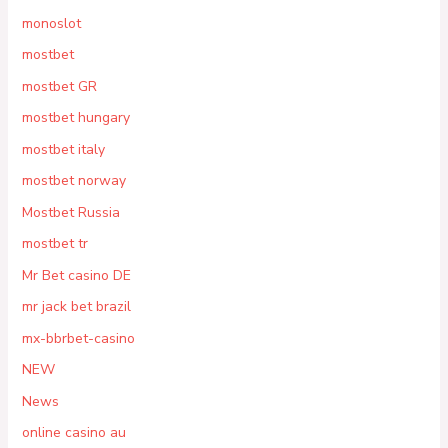
monoslot
mostbet
mostbet GR
mostbet hungary
mostbet italy
mostbet norway
Mostbet Russia
mostbet tr
Mr Bet casino DE
mr jack bet brazil
mx-bbrbet-casino
NEW
News
online casino au