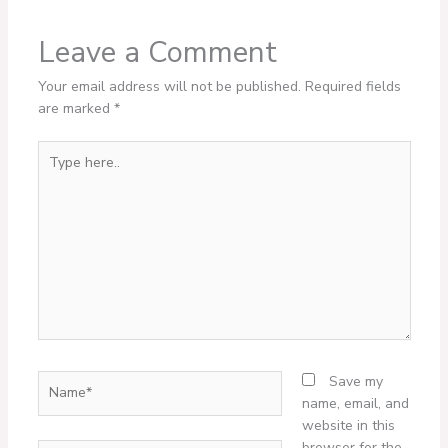
Leave a Comment
Your email address will not be published.
Required fields
are marked
*
Type
here..
Name*
Save my
name, email, and
website in this
browser for the