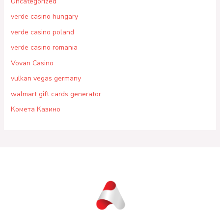
Uncategorized
verde casino hungary
verde casino poland
verde casino romania
Vovan Casino
vulkan vegas germany
walmart gift cards generator
Комета Казино