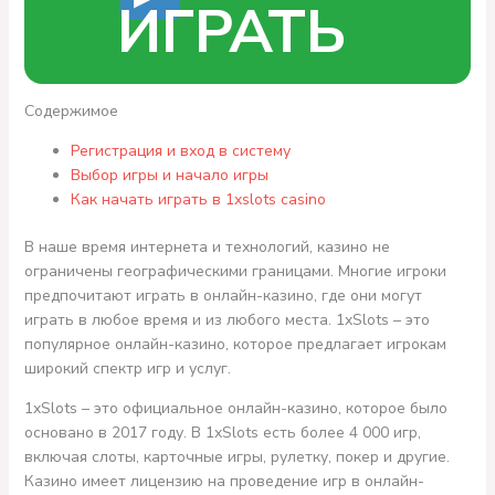
ИГРАТЬ
Содержимое
Регистрация и вход в систему
Выбор игры и начало игры
Как начать играть в 1xslots casino
В наше время интернета и технологий, казино не
ограничены географическими границами. Многие игроки
предпочитают играть в онлайн-казино, где они могут
играть в любое время и из любого места. 1xSlots – это
популярное онлайн-казино, которое предлагает игрокам
широкий спектр игр и услуг.
1xSlots – это официальное онлайн-казино, которое было
основано в 2017 году. В 1xSlots есть более 4 000 игр,
включая слоты, карточные игры, рулетку, покер и другие.
Казино имеет лицензию на проведение игр в онлайн-