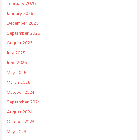
February 2026
January 2026
December 2025
September 2025
August 2025
July 2025
June 2025
May 2025
March 2025
October 2024
September 2024
August 2024
October 2023
May 2023