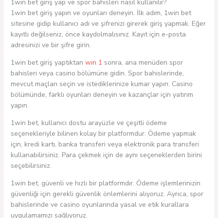
1win bet giriş yap ve spor bahisleri nasıl kullanılır?
1win bet giriş yapın ve oyunları deneyin. İlk adım, 1win bet
sitesine gidip kullanıcı adı ve şifrenizi girerek giriş yapmak. Eğer
kayıtlı değilseniz, önce kaydolmalısınız. Kayıt için e-posta
adresinizi ve bir şifre girin.
1win bet giriş yaptıktan
win 1
sonra, ana menüden spor
bahisleri veya casino bölümüne gidin. Spor bahislerinde,
mevcut maçları seçin ve istediklerinize kumar yapın. Casino
bölümünde, farklı oyunları deneyin ve kazançlar için yatırım
yapın.
1win bet, kullanıcı dostu arayüzle ve çeşitli ödeme
seçenekleriyle bilinen kolay bir platformdur. Ödeme yapmak
için, kredi kartı, banka transferi veya elektronik para transferi
kullanabilirsiniz. Para çekmek için de aynı seçeneklerden birini
seçebilirsiniz.
1win bet, güvenli ve hızlı bir platformdır. Ödeme işlemlerinizin
güvenliği için gerekli güvenlik önlemlerini alıyoruz. Ayrıca, spor
bahislerinde ve casino oyunlarında yasal ve etik kurallara
uygulamamızı sağlıyoruz.