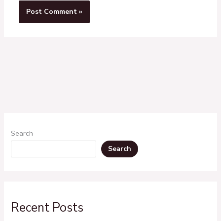
Search
Search
Recent Posts