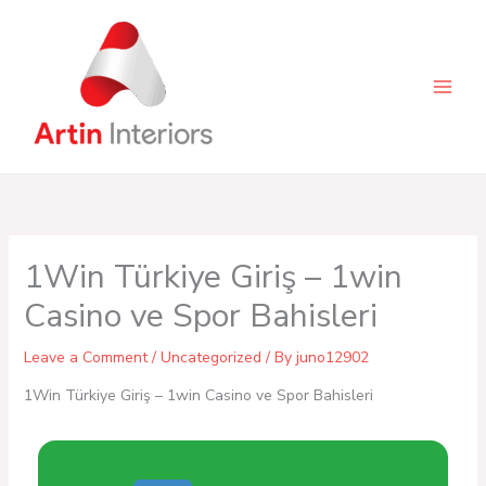
Skip
to
content
1Win Türkiye Giriş – 1win
Casino ve Spor Bahisleri
Leave a Comment
/
Uncategorized
/ By
juno12902
1Win Türkiye Giriş – 1win Casino ve Spor Bahisleri