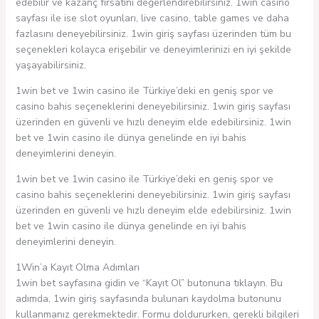
edebilir ve kazanç fırsatını değerlendirebilirsiniz. 1win casino
sayfası ile ise slot oyunları, live casino, table games ve daha
fazlasını deneyebilirsiniz. 1win giriş sayfası üzerinden tüm bu
seçenekleri kolayca erişebilir ve deneyimlerinizi en iyi şekilde
yaşayabilirsiniz.
1win bet ve 1win casino ile Türkiye’deki en geniş spor ve
casino bahis seçeneklerini deneyebilirsiniz. 1win giriş sayfası
üzerinden en güvenli ve hızlı deneyim elde edebilirsiniz. 1win
bet ve 1win casino ile dünya genelinde en iyi bahis
deneyimlerini deneyin.
1win bet ve 1win casino ile Türkiye’deki en geniş spor ve
casino bahis seçeneklerini deneyebilirsiniz. 1win giriş sayfası
üzerinden en güvenli ve hızlı deneyim elde edebilirsiniz. 1win
bet ve 1win casino ile dünya genelinde en iyi bahis
deneyimlerini deneyin.
1Win’a Kayıt Olma Adımları
1win bet sayfasına gidin ve “Kayıt Ol” butonuna tıklayın. Bu
adımda, 1win giriş sayfasında bulunan kaydolma butonunu
kullanmanız gerekmektedir. Formu doldururken, gerekli bilgileri