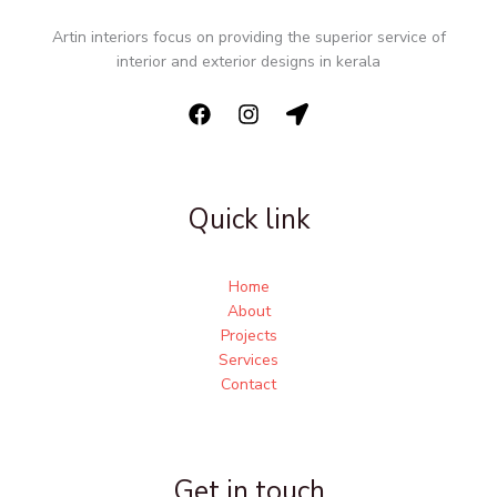
Artin interiors focus on providing the superior service of
interior and exterior designs in kerala
Quick link
Home
About
Projects
Services
Contact
Get in touch