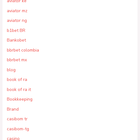
aviator ke
aviator mz
aviator ng
b1bet BR
Bankobet
bbrbet colombia
bbrbet mx
blog
book of ra
book of ra it
Bookkeeping
Brand
casibom tr
casibom-tg
casino