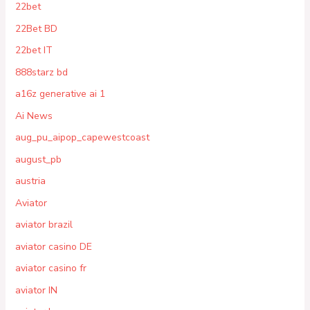
22bet
22Bet BD
22bet IT
888starz bd
a16z generative ai 1
Ai News
aug_pu_aipop_capewestcoast
august_pb
austria
Aviator
aviator brazil
aviator casino DE
aviator casino fr
aviator IN