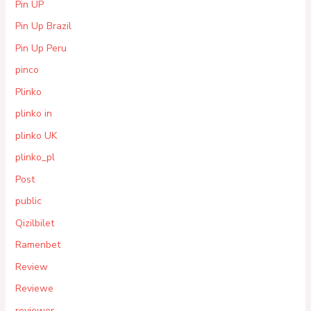
Pin UP
Pin Up Brazil
Pin Up Peru
pinco
Plinko
plinko in
plinko UK
plinko_pl
Post
public
Qizilbilet
Ramenbet
Review
Reviewe
reviewer