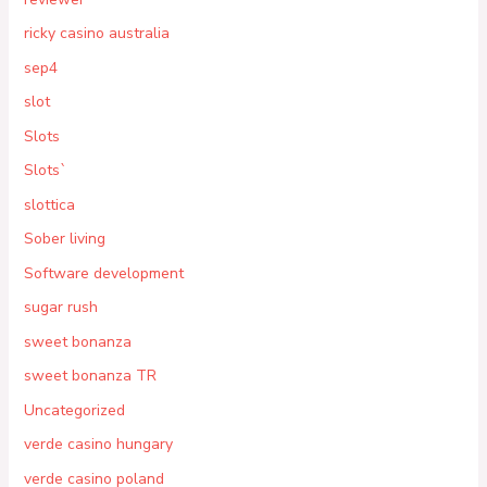
ricky casino australia
sep4
slot
Slots
Slots`
slottica
Sober living
Software development
sugar rush
sweet bonanza
sweet bonanza TR
Uncategorized
verde casino hungary
verde casino poland