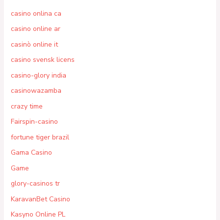
casino onlina ca
casino online ar
casinò online it
casino svensk licens
casino-glory india
casinowazamba
crazy time
Fairspin-casino
fortune tiger brazil
Gama Casino
Game
glory-casinos tr
KaravanBet Casino
Kasyno Online PL