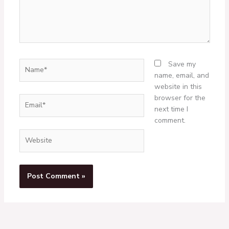
Name*
Save my
name, email, and
website in this
browser for the
Email*
next time I
comment.
Website