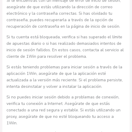
Si te encuentras con un mensaje de error de inicio de sesión,
asegúrate de que estás utilizando la dirección de correo
electrónico y la contraseña correctas. Si has olvidado tu
contraseña, puedes recuperarla a través de la opción de
recuperación de contraseña en la página de inicio de sesión.
Si tu cuenta está bloqueada, verifica si has superado el límite
de apuestas diario o si has realizado demasiados intentos de
inicio de sesión fallidos. En estos casos, contacta al servicio al
cliente de 1Win para resolver el problema.
Si estás teniendo problemas para iniciar sesión a través de la
aplicación 1Win, asegúrate de que la aplicación esté
actualizada a la versión más reciente. Si el problema persiste,
intenta desinstalar y volver a instalar la aplicación.
Si no puedes iniciar sesión debido a problemas de conexión,
verifica tu conexión a Internet. Asegúrate de que estás
conectado a una red segura y estable. Si estás utilizando un
proxy, asegúrate de que no esté bloqueando tu acceso a
1Win.