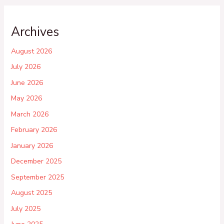
Archives
August 2026
July 2026
June 2026
May 2026
March 2026
February 2026
January 2026
December 2025
September 2025
August 2025
July 2025