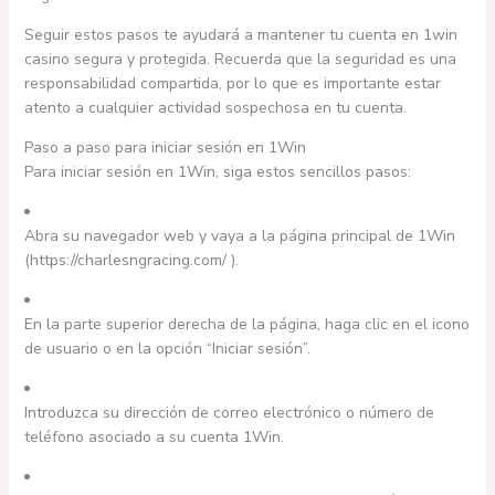
Seguir estos pasos te ayudará a mantener tu cuenta en 1win
casino segura y protegida. Recuerda que la seguridad es una
responsabilidad compartida, por lo que es importante estar
atento a cualquier actividad sospechosa en tu cuenta.
Paso a paso para iniciar sesión en 1Win
Para iniciar sesión en 1Win, siga estos sencillos pasos:
Abra su navegador web y vaya a la página principal de 1Win
(https://charlesngracing.com/ ).
En la parte superior derecha de la página, haga clic en el icono
de usuario o en la opción “Iniciar sesión”.
Introduzca su dirección de correo electrónico o número de
teléfono asociado a su cuenta 1Win.