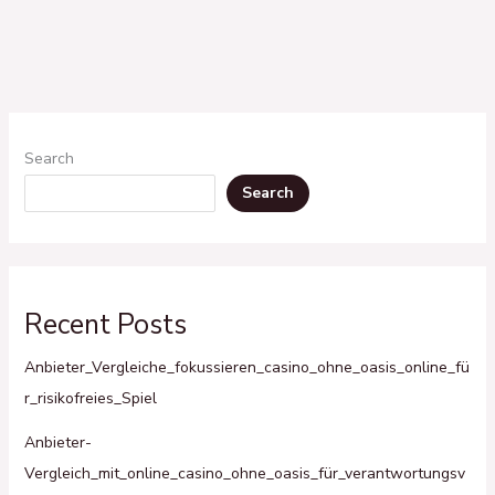
Search
Search
Recent Posts
Anbieter_Vergleiche_fokussieren_casino_ohne_oasis_online_fü
r_risikofreies_Spiel
Anbieter-
Vergleich_mit_online_casino_ohne_oasis_für_verantwortungsv