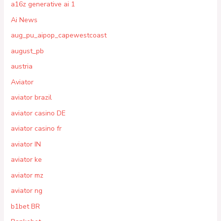
a16z generative ai 1
Ai News
aug_pu_aipop_capewestcoast
august_pb
austria
Aviator
aviator brazil
aviator casino DE
aviator casino fr
aviator IN
aviator ke
aviator mz
aviator ng
b1bet BR