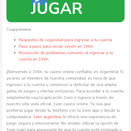
JUGAR
Содержимое
Requisitos de seguridad para ingresar a tu cuenta
Paso a paso para iniciar sesión en 1Win
Resolución de problemas comunes al ingresar a tu
cuenta en 1Win
¡Bienvenido a 1Win, tu casino online confiable en Argentina! Si
ya eres un miembro de nuestra comunidad, es hora de que
ingreses a tu cuenta y comiences a disfrutar de una amplia
gama de juegos y ofertas exclusivas. Para acceder a tu cuenta,
simplemente usa la aplicación 1win o ingresa a través de
nuestro sitio web oficial, 1win casino online. Ya sea que
prefieras jugar desde tu teléfono con la 1win app o desde tu
computadora,
1win argentina
te ofrece una experiencia de
juego segura y emocionante. No olvides utilizar la opción de
1win login para asegurarte de que tu cuenta esté protegida y