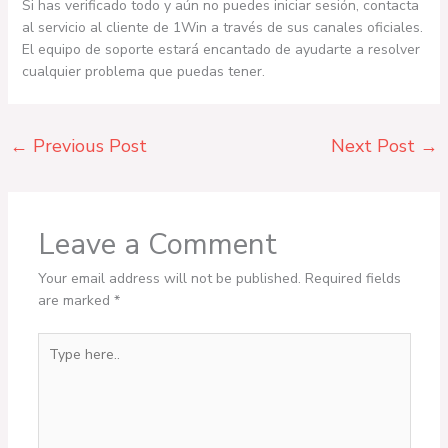
Si has verificado todo y aún no puedes iniciar sesión, contacta
al servicio al cliente de 1Win a través de sus canales oficiales.
El equipo de soporte estará encantado de ayudarte a resolver
cualquier problema que puedas tener.
←
Previous Post
Next Post
→
Leave a Comment
Your email address will not be published.
Required fields
are marked
*
Type
here..