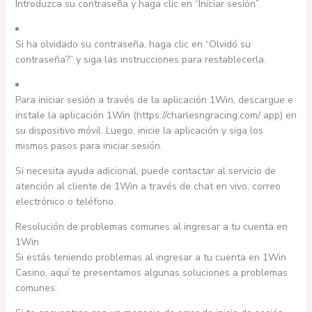
Introduzca su contraseña y haga clic en “Iniciar sesión”.
Si ha olvidado su contraseña, haga clic en “Olvidó su
contraseña?” y siga las instrucciones para restablecerla.
Para iniciar sesión a través de la aplicación 1Win, descargue e
instale la aplicación 1Win (https://charlesngracing.com/ app) en
su dispositivo móvil. Luego, inicie la aplicación y siga los
mismos pasos para iniciar sesión.
Si necesita ayuda adicional, puede contactar al servicio de
atención al cliente de 1Win a través de chat en vivo, correo
electrónico o teléfono.
Resolución de problemas comunes al ingresar a tu cuenta en
1Win
Si estás teniendo problemas al ingresar a tu cuenta en 1Win
Casino, aquí te presentamos algunas soluciones a problemas
comunes: