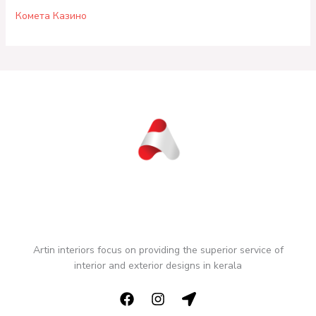
Комета Казино
Artin interiors focus on providing the superior service of
interior and exterior designs in kerala