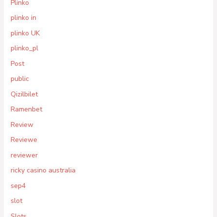
Plinko
plinko in
plinko UK
plinko_pl
Post
public
Qizilbilet
Ramenbet
Review
Reviewe
reviewer
ricky casino australia
sep4
slot
Slots