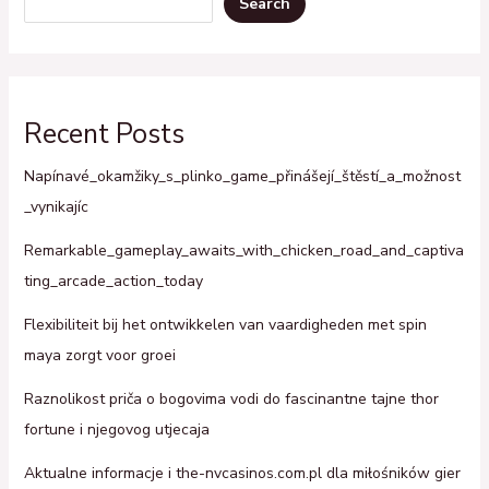
Search
Recent Posts
Napínavé_okamžiky_s_plinko_game_přinášejí_štěstí_a_možnost
_vynikajíc
Remarkable_gameplay_awaits_with_chicken_road_and_captiva
ting_arcade_action_today
Flexibiliteit bij het ontwikkelen van vaardigheden met spin
maya zorgt voor groei
Raznolikost priča o bogovima vodi do fascinantne tajne thor
fortune i njegovog utjecaja
Aktualne informacje i the-nvcasinos.com.pl dla miłośników gier