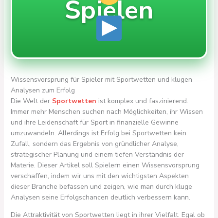
Spielen
Wissensvorsprung für Spieler mit Sportwetten und klugen
Analysen zum Erfolg
Die Welt der
Sportwetten
ist komplex und faszinierend.
Immer mehr Menschen suchen nach Möglichkeiten, ihr Wissen
und ihre Leidenschaft für Sport in finanzielle Gewinne
umzuwandeln. Allerdings ist Erfolg bei Sportwetten kein
Zufall, sondern das Ergebnis von gründlicher Analyse,
strategischer Planung und einem tiefen Verständnis der
Materie. Dieser Artikel soll Spielern einen Wissensvorsprung
verschaffen, indem wir uns mit den wichtigsten Aspekten
dieser Branche befassen und zeigen, wie man durch kluge
Analysen seine Erfolgschancen deutlich verbessern kann.
Die Attraktivität von Sportwetten liegt in ihrer Vielfalt. Egal ob