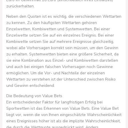
zurückerhalten.
Neben den Quoten ist es wichtig, die verschiedenen Wettarten
zu kennen. Zu den häufigsten Wettarten gehören
Einzelwetten, Kombiwetten und Systemwetten. Bei einer
Einzelwette setzen Sie auf ein einzelnes Ereignis. Bei einer
Kombiwette setzen Sie auf mehrere Ereignisse gleichzeitig,
wobei alle Vorhersagen korrekt sein müssen, um den Gewinn
zu erhalten. Systemwetten bieten eine größere Sicherheit, da
sie eine Kombination aus Einzel- und Kombiwetten darstellen
und auch bei einigen falschen Vorhersagen noch Gewinne
ermöglichen. Um die Vor- und Nachteile der einzelnen
Wettarten zu verstehen ist der Unterschied zwischen Risiko
und Gewinn entscheidend.
Die Bedeutung von Value Bets
Ein entscheidender Faktor für langfristigen Erfolg bei
Sportwetten ist das Erkennen von Value Bets. Eine Value Bet
liegt vor, wenn die von Ihnen eingeschätzte Wahrscheinlichkeit
eines Ereignisses höher ist als die implizite Wahrscheinlichkeit,
die durch die Wettquote ausgedrückt wird. Anders