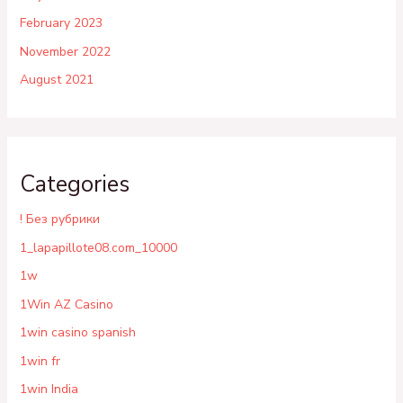
February 2023
November 2022
August 2021
Categories
! Без рубрики
1_lapapillote08.com_10000
1w
1Win AZ Casino
1win casino spanish
1win fr
1win India