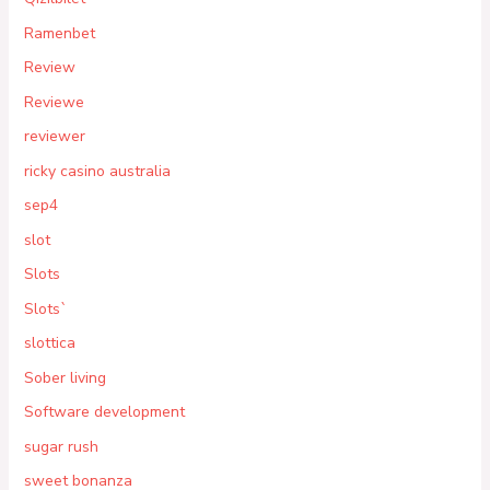
Ramenbet
Review
Reviewe
reviewer
ricky casino australia
sep4
slot
Slots
Slots`
slottica
Sober living
Software development
sugar rush
sweet bonanza