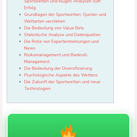
Sportwetten und klugen Analysen zum
Erfolg
Grundlagen der Sportwetten: Quoten und
Wettarten verstehen
Die Bedeutung von Value Bets
Statistische Analyse und Datenquellen
Die Rolle von Expertenmeinungen und
News
Risikomanagement und Bankroll-
Management
Die Bedeutung der Diversifizierung
Psychologische Aspekte des Wettens
Die Zukunft der Sportwetten und neue
Technologien