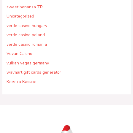
sweet bonanza TR
Uncategorized
verde casino hungary
verde casino poland
verde casino romania
Vovan Casino
vulkan vegas germany
walmart gift cards generator
Комета Казино