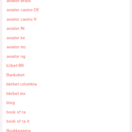
aviator brazil
aviator casino DE
aviator casino fr
aviator IN
aviator ke
aviator mz
aviator ng
b1bet BR
Bankobet
bbrbet colombia
bbrbet mx
blog
book of ra
book of ra it
Bookkeeping