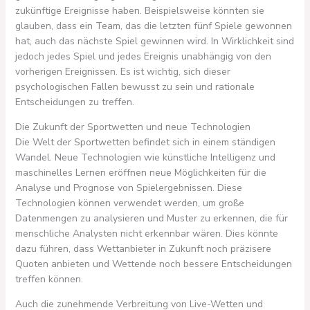
zukünftige Ereignisse haben. Beispielsweise könnten sie
glauben, dass ein Team, das die letzten fünf Spiele gewonnen
hat, auch das nächste Spiel gewinnen wird. In Wirklichkeit sind
jedoch jedes Spiel und jedes Ereignis unabhängig von den
vorherigen Ereignissen. Es ist wichtig, sich dieser
psychologischen Fallen bewusst zu sein und rationale
Entscheidungen zu treffen.
Die Zukunft der Sportwetten und neue Technologien
Die Welt der Sportwetten befindet sich in einem ständigen
Wandel. Neue Technologien wie künstliche Intelligenz und
maschinelles Lernen eröffnen neue Möglichkeiten für die
Analyse und Prognose von Spielergebnissen. Diese
Technologien können verwendet werden, um große
Datenmengen zu analysieren und Muster zu erkennen, die für
menschliche Analysten nicht erkennbar wären. Dies könnte
dazu führen, dass Wettanbieter in Zukunft noch präzisere
Quoten anbieten und Wettende noch bessere Entscheidungen
treffen können.
Auch die zunehmende Verbreitung von Live-Wetten und