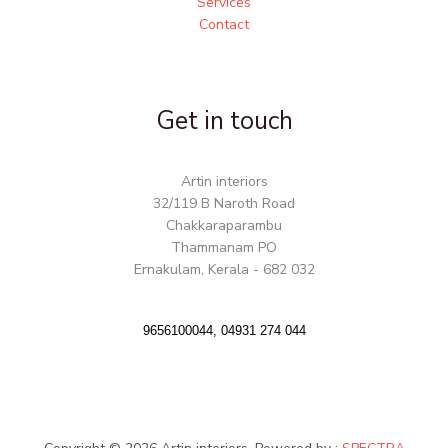
Services
Contact
Get in touch
Artin interiors
32/119 B Naroth Road
Chakkaraparambu
Thammanam PO
Ernakulam, Kerala - 682 032
9656100044, 04931 274 044