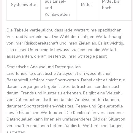
aus Einzel-
Mittel bis
Systemwette
Mittel
und
hoch
Kombiwetten
Die Tabelle verdeutlicht, dass jede Wettart ihre spezifischen
Vor- und Nachteile hat. Die Wahl der richtigen Wettart hängt
von Ihrer Risikobereitschaft und Ihren Zielen ab. Es ist wichtig,
sich dieser Unterschiede bewusst zu sein und die Wettart
auszuwählen, die am besten zu Ihrer Strategie passt.
Statistische Analyse und Datenquellen
Eine fundierte statistische Analyse ist ein wesentlicher
Bestandteil erfolgreicher Sportwetten. Dabei geht es nicht nur
darum, vergangene Ergebnisse zu betrachten, sondern auch
darum, Trends und Muster zu erkennen. Es gibt eine Vielzahl
von Datenquellen, die Ihnen bei der Analyse helfen können,
darunter Sportstatistiken-Websites, Team- und Spielerprofile
sowie historische Wettquoten. Die Kombination verschiedener
Datenquellen kann Ihnen ein umfassenderes Bild der Situation
verschaffen und Ihnen helfen, fundierte Wettentscheidungen
zu treffen.