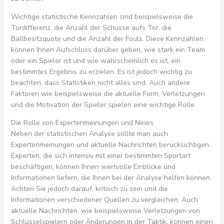
Wichtige statistische Kennzahlen sind beispielsweise die
Tordifferenz, die Anzahl der Schüsse aufs Tor, die
Ballbesitzquote und die Anzahl der Fouls. Diese Kennzahlen
können Ihnen Aufschluss darüber geben, wie stark ein Team
oder ein Spieler ist und wie wahrscheinlich es ist, ein
bestimmtes Ergebnis zu erzielen. Es ist jedoch wichtig zu
beachten, dass Statistiken nicht alles sind. Auch andere
Faktoren wie beispielsweise die aktuelle Form, Verletzungen
und die Motivation der Spieler spielen eine wichtige Rolle.
Die Rolle von Expertenmeinungen und News
Neben der statistischen Analyse sollte man auch
Expertenmeinungen und aktuelle Nachrichten berücksichtigen.
Experten, die sich intensiv mit einer bestimmten Sportart
beschäftigen, können Ihnen wertvolle Einblicke und
Informationen liefern, die Ihnen bei der Analyse helfen können.
Achten Sie jedoch darauf, kritisch zu sein und die
Informationen verschiedener Quellen zu vergleichen. Auch
aktuelle Nachrichten, wie beispielsweise Verletzungen von
Schlüsselspielern oder Änderungen in der Taktik, können einen