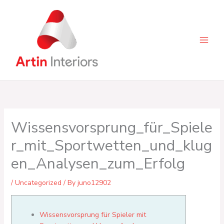
Skip
to
content
Wissensvorsprung_für_Spiele
r_mit_Sportwetten_und_klug
en_Analysen_zum_Erfolg
/
Uncategorized
/ By
juno12902
Wissensvorsprung für Spieler mit