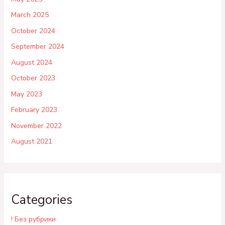
March 2025
October 2024
September 2024
August 2024
October 2023
May 2023
February 2023
November 2022
August 2021
Categories
! Без рубрики