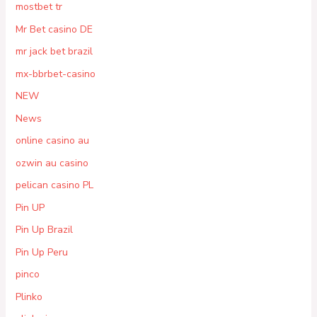
mostbet tr
Mr Bet casino DE
mr jack bet brazil
mx-bbrbet-casino
NEW
News
online casino au
ozwin au casino
pelican casino PL
Pin UP
Pin Up Brazil
Pin Up Peru
pinco
Plinko