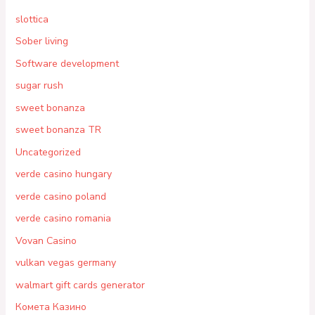
slottica
Sober living
Software development
sugar rush
sweet bonanza
sweet bonanza TR
Uncategorized
verde casino hungary
verde casino poland
verde casino romania
Vovan Casino
vulkan vegas germany
walmart gift cards generator
Комета Казино