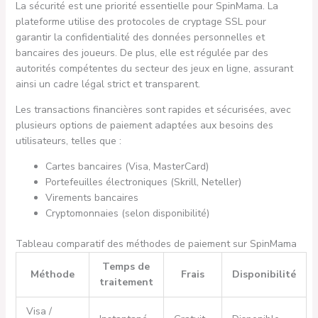
La sécurité est une priorité essentielle pour SpinMama. La
plateforme utilise des protocoles de cryptage SSL pour
garantir la confidentialité des données personnelles et
bancaires des joueurs. De plus, elle est régulée par des
autorités compétentes du secteur des jeux en ligne, assurant
ainsi un cadre légal strict et transparent.
Les transactions financières sont rapides et sécurisées, avec
plusieurs options de paiement adaptées aux besoins des
utilisateurs, telles que :
Cartes bancaires (Visa, MasterCard)
Portefeuilles électroniques (Skrill, Neteller)
Virements bancaires
Cryptomonnaies (selon disponibilité)
Tableau comparatif des méthodes de paiement sur SpinMama
Temps de
Méthode
Frais
Disponibilité
traitement
Visa /