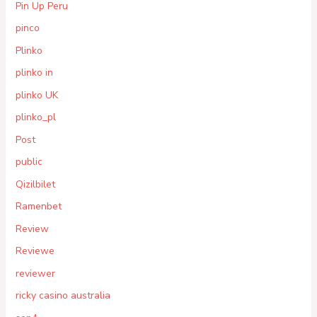
Pin Up Peru
pinco
Plinko
plinko in
plinko UK
plinko_pl
Post
public
Qizilbilet
Ramenbet
Review
Reviewe
reviewer
ricky casino australia