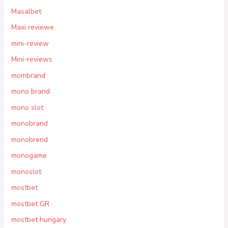
Masalbet
Maxi reviewe
mini-review
Mini-reviews
mombrand
mono brand
mono slot
monobrand
monobrend
monogame
monoslot
mostbet
mostbet GR
mostbet hungary