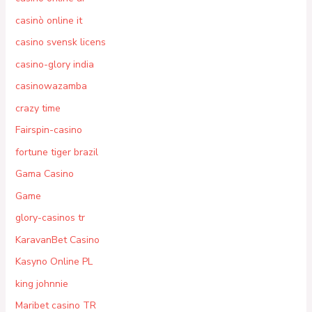
casinò online it
casino svensk licens
casino-glory india
casinowazamba
crazy time
Fairspin-casino
fortune tiger brazil
Gama Casino
Game
glory-casinos tr
KaravanBet Casino
Kasyno Online PL
king johnnie
Maribet casino TR