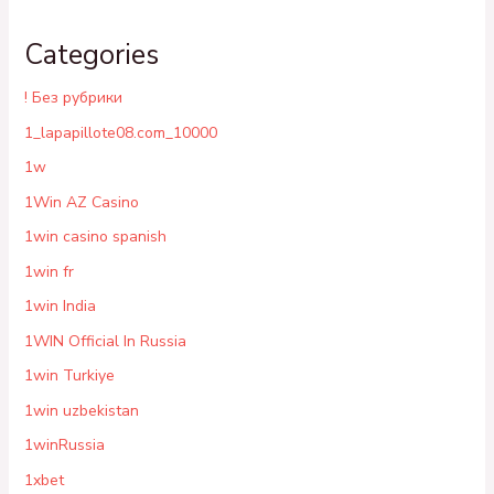
Categories
! Без рубрики
1_lapapillote08.com_10000
1w
1Win AZ Casino
1win casino spanish
1win fr
1win India
1WIN Official In Russia
1win Turkiye
1win uzbekistan
1winRussia
1xbet