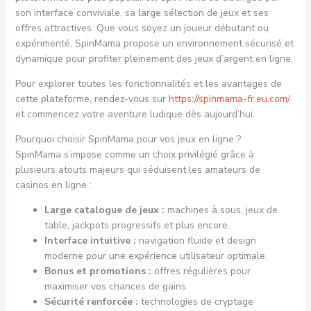
son interface conviviale, sa large sélection de jeux et ses
offres attractives. Que vous soyez un joueur débutant ou
expérimenté, SpinMama propose un environnement sécurisé et
dynamique pour profiter pleinement des jeux d’argent en ligne.
Pour explorer toutes les fonctionnalités et les avantages de
cette plateforme, rendez-vous sur
https://spinmama-fr.eu.com/
et commencez votre aventure ludique dès aujourd’hui.
Pourquoi choisir SpinMama pour vos jeux en ligne ?
SpinMama s’impose comme un choix privilégié grâce à
plusieurs atouts majeurs qui séduisent les amateurs de
casinos en ligne :
Large catalogue de jeux :
machines à sous, jeux de
table, jackpots progressifs et plus encore.
Interface intuitive :
navigation fluide et design
moderne pour une expérience utilisateur optimale.
Bonus et promotions :
offres régulières pour
maximiser vos chances de gains.
Sécurité renforcée :
technologies de cryptage