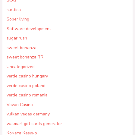
Slots`
slottica
Sober living
Software development
sugar rush
sweet bonanza
sweet bonanza TR
Uncategorized
verde casino hungary
verde casino poland
verde casino romania
Vovan Casino
vulkan vegas germany
walmart gift cards generator
Комета Казино