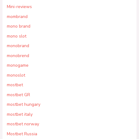
Mini-reviews
mombrand
mono brand
mono slot
monobrand
monobrend
monogame
monoslot
mostbet
mostbet GR
mostbet hungary
mostbet italy
mostbet norway
Mostbet Russia