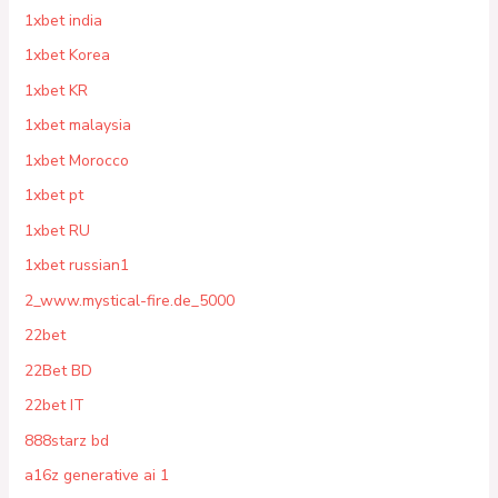
1xbet india
1xbet Korea
1xbet KR
1xbet malaysia
1xbet Morocco
1xbet pt
1xbet RU
1xbet russian1
2_www.mystical-fire.de_5000
22bet
22Bet BD
22bet IT
888starz bd
a16z generative ai 1