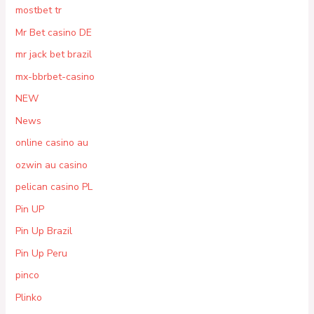
mostbet tr
Mr Bet casino DE
mr jack bet brazil
mx-bbrbet-casino
NEW
News
online casino au
ozwin au casino
pelican casino PL
Pin UP
Pin Up Brazil
Pin Up Peru
pinco
Plinko