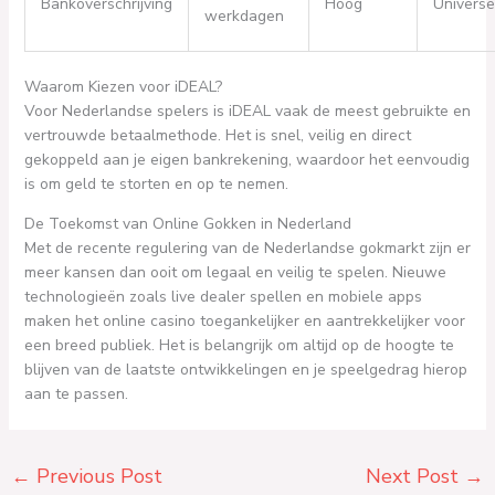
Bankoverschrijving
Hoog
Universe
werkdagen
Waarom Kiezen voor iDEAL?
Voor Nederlandse spelers is iDEAL vaak de meest gebruikte en
vertrouwde betaalmethode. Het is snel, veilig en direct
gekoppeld aan je eigen bankrekening, waardoor het eenvoudig
is om geld te storten en op te nemen.
De Toekomst van Online Gokken in Nederland
Met de recente regulering van de Nederlandse gokmarkt zijn er
meer kansen dan ooit om legaal en veilig te spelen. Nieuwe
technologieën zoals live dealer spellen en mobiele apps
maken het online casino toegankelijker en aantrekkelijker voor
een breed publiek. Het is belangrijk om altijd op de hoogte te
blijven van de laatste ontwikkelingen en je speelgedrag hierop
aan te passen.
←
Previous Post
Next Post
→