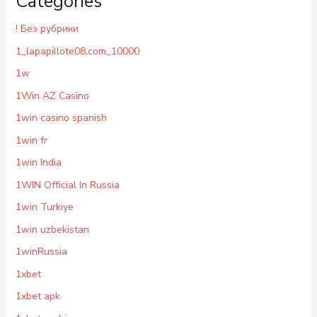
Categories
! Без рубрики
1_lapapillote08.com_10000
1w
1Win AZ Casino
1win casino spanish
1win fr
1win India
1WIN Official In Russia
1win Turkiye
1win uzbekistan
1winRussia
1xbet
1xbet apk