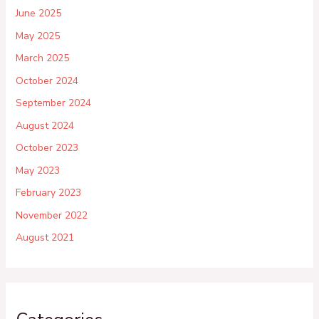
June 2025
May 2025
March 2025
October 2024
September 2024
August 2024
October 2023
May 2023
February 2023
November 2022
August 2021