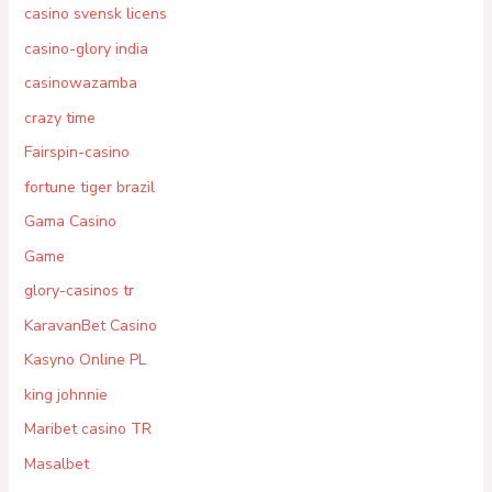
casino svensk licens
casino-glory india
casinowazamba
crazy time
Fairspin-casino
fortune tiger brazil
Gama Casino
Game
glory-casinos tr
KaravanBet Casino
Kasyno Online PL
king johnnie
Maribet casino TR
Masalbet