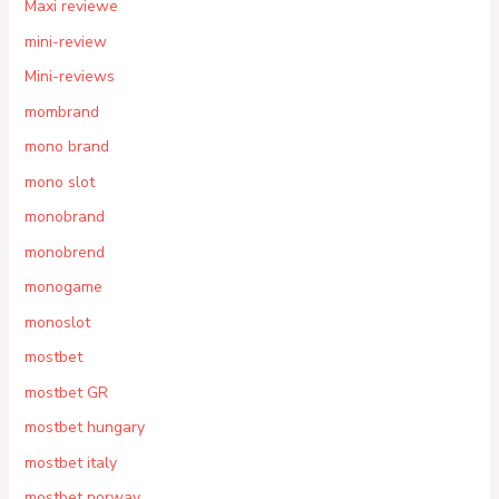
Maxi reviewe
mini-review
Mini-reviews
mombrand
mono brand
mono slot
monobrand
monobrend
monogame
monoslot
mostbet
mostbet GR
mostbet hungary
mostbet italy
mostbet norway