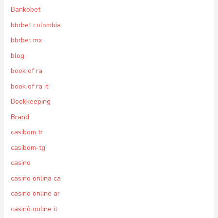
Bankobet
bbrbet colombia
bbrbet mx
blog
book of ra
book of ra it
Bookkeeping
Brand
casibom tr
casibom-tg
casino
casino onlina ca
casino online ar
casinò online it