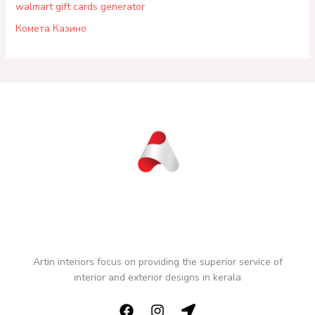
walmart gift cards generator
Комета Казино
Artin interiors focus on providing the superior service of
interior and exterior designs in kerala