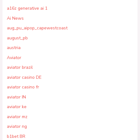
a16z generative ai 1
Ai News
aug_pu_aipop_capewestcoast
august_pb
austria
Aviator
aviator brazil
aviator casino DE
aviator casino fr
aviator IN
aviator ke
aviator mz
aviator ng
b1bet BR