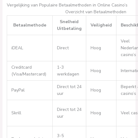
Vergelijking van Populaire Betaalmethoden in Online Casino’s
Overzicht van Betaalmethoden
Snelheid
Betaalmethode
Veiligheid
Beschik
Uitbetaling
Veel
iDEAL
Direct
Hoog
Nederla
casino’s
Creditcard
1-3
Hoog
Internat
(Visa/Mastercard)
werkdagen
Direct tot 24
Beperkt 
PayPal
Hoog
uur
casino’s
Direct tot 24
Skrill
Hoog
Veel cas
uur
3-5