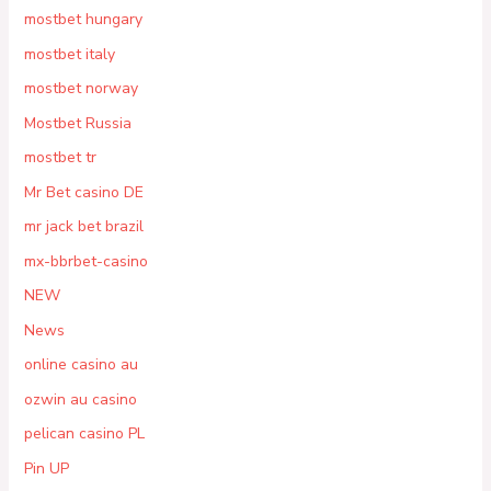
mostbet hungary
mostbet italy
mostbet norway
Mostbet Russia
mostbet tr
Mr Bet casino DE
mr jack bet brazil
mx-bbrbet-casino
NEW
News
online casino au
ozwin au casino
pelican casino PL
Pin UP