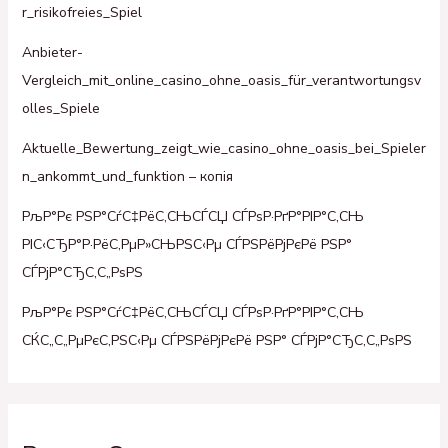
r_risikofreies_Spiel
Anbieter-
Vergleich_mit_online_casino_ohne_oasis_für_verantwortungsv
olles_Spiele
Aktuelle_Bewertung_zeigt_wie_casino_ohne_oasis_bei_Spieler
n_ankommt_und_funktion – копія
РљР°Рє РЅР°СѓС‡РёС‚СЊСЃСЏ СЃРѕР·РґР°РІР°С‚СЊ
РІС‹СЂР°Р·РёС‚РµР»СЊРЅС‹Рµ СЃРЅРёРјРєРё РЅР°
СЃРјР°СЂС‚С„РѕРЅ
РљР°Рє РЅР°СѓС‡РёС‚СЊСЃСЏ СЃРѕР·РґР°РІР°С‚СЊ
СЌС„С„РµРєС‚РЅС‹Рµ СЃРЅРёРјРєРё РЅР° СЃРјР°СЂС‚С„РѕРЅ