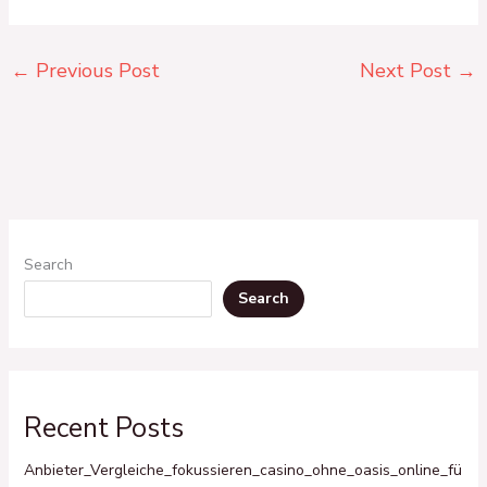
←
Previous Post
Next Post
→
Search
Search
Recent Posts
Anbieter_Vergleiche_fokussieren_casino_ohne_oasis_online_fü