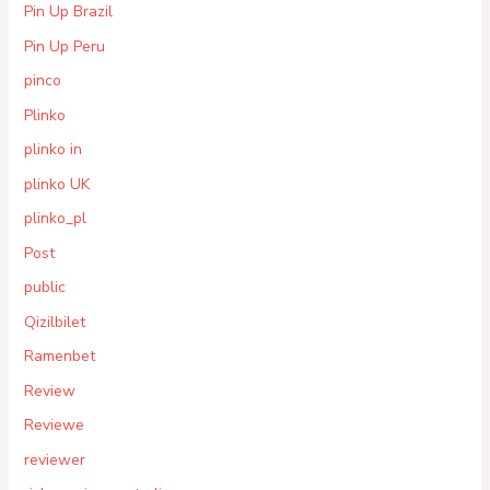
Pin Up Brazil
Pin Up Peru
pinco
Plinko
plinko in
plinko UK
plinko_pl
Post
public
Qizilbilet
Ramenbet
Review
Reviewe
reviewer