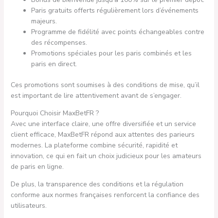
Paris gratuits offerts régulièrement lors d’événements
majeurs.
Programme de fidélité avec points échangeables contre
des récompenses.
Promotions spéciales pour les paris combinés et les
paris en direct.
Ces promotions sont soumises à des conditions de mise, qu’il
est important de lire attentivement avant de s’engager.
Pourquoi Choisir MaxBetFR ?
Avec une interface claire, une offre diversifiée et un service
client efficace, MaxBetFR répond aux attentes des parieurs
modernes. La plateforme combine sécurité, rapidité et
innovation, ce qui en fait un choix judicieux pour les amateurs
de paris en ligne.
De plus, la transparence des conditions et la régulation
conforme aux normes françaises renforcent la confiance des
utilisateurs.