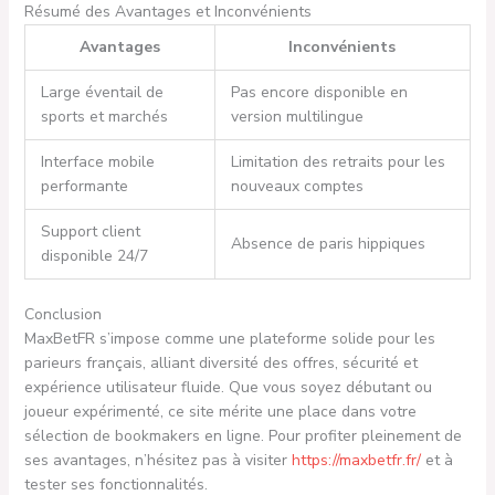
Résumé des Avantages et Inconvénients
Avantages
Inconvénients
Large éventail de
Pas encore disponible en
sports et marchés
version multilingue
Interface mobile
Limitation des retraits pour les
performante
nouveaux comptes
Support client
Absence de paris hippiques
disponible 24/7
Conclusion
MaxBetFR s’impose comme une plateforme solide pour les
parieurs français, alliant diversité des offres, sécurité et
expérience utilisateur fluide. Que vous soyez débutant ou
joueur expérimenté, ce site mérite une place dans votre
sélection de bookmakers en ligne. Pour profiter pleinement de
ses avantages, n’hésitez pas à visiter
https://maxbetfr.fr/
et à
tester ses fonctionnalités.