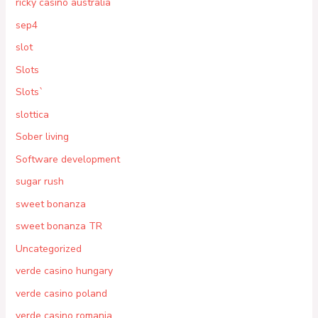
ricky casino australia
sep4
slot
Slots
Slots`
slottica
Sober living
Software development
sugar rush
sweet bonanza
sweet bonanza TR
Uncategorized
verde casino hungary
verde casino poland
verde casino romania