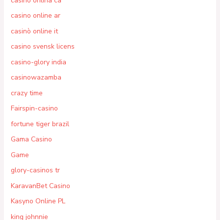
casino onlina ca
casino online ar
casinò online it
casino svensk licens
casino-glory india
casinowazamba
crazy time
Fairspin-casino
fortune tiger brazil
Gama Casino
Game
glory-casinos tr
KaravanBet Casino
Kasyno Online PL
king johnnie