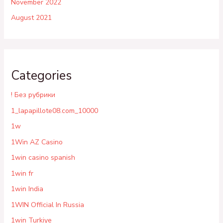
November 2022
August 2021
Categories
! Без рубрики
1_lapapillote08.com_10000
1w
1Win AZ Casino
1win casino spanish
1win fr
1win India
1WIN Official In Russia
1win Turkiye