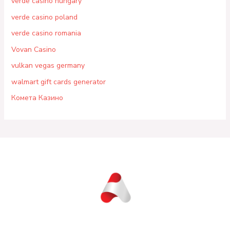
verde casino hungary
verde casino poland
verde casino romania
Vovan Casino
vulkan vegas germany
walmart gift cards generator
Комета Казино