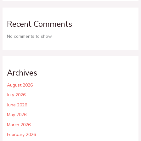
Recent Comments
No comments to show.
Archives
August 2026
July 2026
June 2026
May 2026
March 2026
February 2026