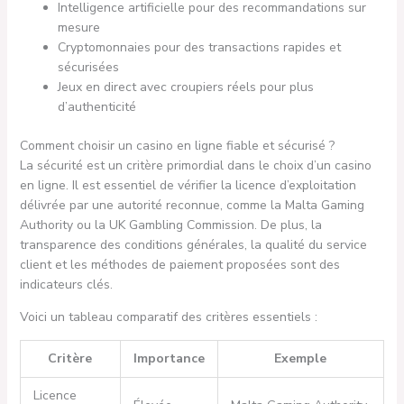
Intelligence artificielle pour des recommandations sur
mesure
Cryptomonnaies pour des transactions rapides et
sécurisées
Jeux en direct avec croupiers réels pour plus
d’authenticité
Comment choisir un casino en ligne fiable et sécurisé ?
La sécurité est un critère primordial dans le choix d’un casino
en ligne. Il est essentiel de vérifier la licence d’exploitation
délivrée par une autorité reconnue, comme la Malta Gaming
Authority ou la UK Gambling Commission. De plus, la
transparence des conditions générales, la qualité du service
client et les méthodes de paiement proposées sont des
indicateurs clés.
Voici un tableau comparatif des critères essentiels :
Critère
Importance
Exemple
Licence