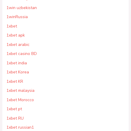
1win uzbekistan
1winRussia
1xbet
1xbet apk
1xbet arabic
1xbet casino BD
1xbet india
1xbet Korea
1xbet KR
1xbet malaysia
1xbet Morocco
1xbet pt
1xbet RU
1xbet russian1