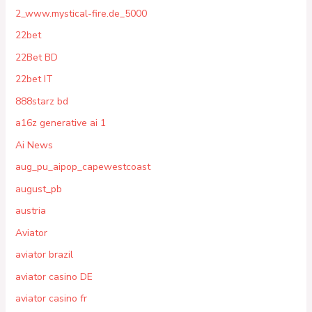
2_www.mystical-fire.de_5000
22bet
22Bet BD
22bet IT
888starz bd
a16z generative ai 1
Ai News
aug_pu_aipop_capewestcoast
august_pb
austria
Aviator
aviator brazil
aviator casino DE
aviator casino fr