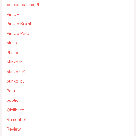
pelican casino PL
Pin UP
Pin Up Brazil
Pin Up Peru
pinco
Plinko
plinko in
plinko UK
plinko_pl
Post
public
Qizilbilet
Ramenbet
Review