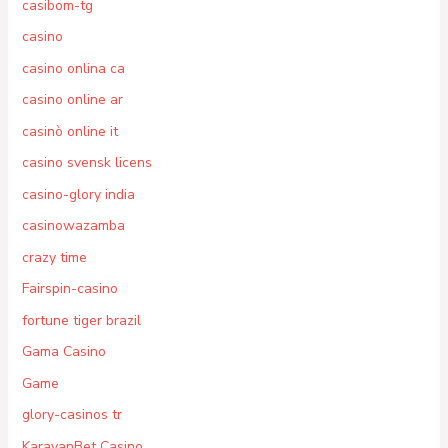
casibom-tg
casino
casino onlina ca
casino online ar
casinò online it
casino svensk licens
casino-glory india
casinowazamba
crazy time
Fairspin-casino
fortune tiger brazil
Gama Casino
Game
glory-casinos tr
KaravanBet Casino