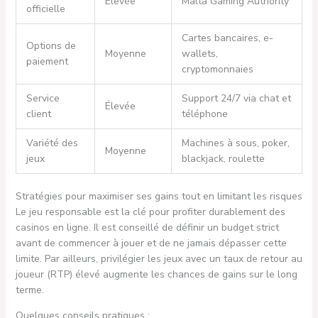
Élevée
Malta Gaming Authority
officielle
Cartes bancaires, e-
Options de
Moyenne
wallets,
paiement
cryptomonnaies
Service
Support 24/7 via chat et
Élevée
client
téléphone
Variété des
Machines à sous, poker,
Moyenne
jeux
blackjack, roulette
Stratégies pour maximiser ses gains tout en limitant les risques
Le jeu responsable est la clé pour profiter durablement des
casinos en ligne. Il est conseillé de définir un budget strict
avant de commencer à jouer et de ne jamais dépasser cette
limite. Par ailleurs, privilégier les jeux avec un taux de retour au
joueur (RTP) élevé augmente les chances de gains sur le long
terme.
Quelques conseils pratiques :