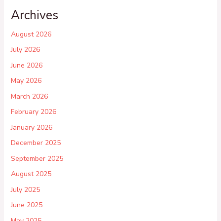
Archives
August 2026
July 2026
June 2026
May 2026
March 2026
February 2026
January 2026
December 2025
September 2025
August 2025
July 2025
June 2025
May 2025