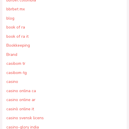
bbrbet colombia
bbrbet mx
blog
book of ra
book of ra it
Bookkeeping
Brand
casibom tr
casibom-tg
casino
casino onlina ca
casino online ar
casinò online it
casino svensk licens
casino-glory india