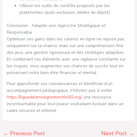
Utiliser les outils de contrôle proposés par les
plateformes (auto-exclusion, limites de dépôt).
Conclusion : Adopter une Approche Stratégique et
Responsable
Optimiser ses gains dans les casinos en ligne ne repose pas
uniquement sur la chance, mais sur une compréhension fine
des jeux, une gestion rigoureuse et des stratégies adaptées.
En combinant ces éléments avec une vigilance constante sur
les risques, vous augmentez vos chances de succès tout en
préservant votre bien-être financier et mental.
Pour approfondir vos connaissances et bénéficier d’un
accompagnement pédagogique, n’hésitez pas à visiter
https://liguedelenseignementfol65.org/
, une ressource
incontournable pour tout joueur souhaitant évoluer dans un
cadre sécurisé et informé.
←
Previous Post
Next Post
→