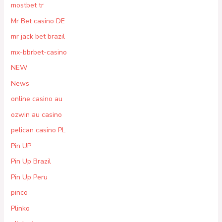
mostbet tr
Mr Bet casino DE
mr jack bet brazil
mx-bbrbet-casino
NEW
News
online casino au
ozwin au casino
pelican casino PL
Pin UP
Pin Up Brazil
Pin Up Peru
pinco
Plinko