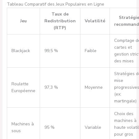
Tableau Comparatif des Jeux Populaires en Ligne
Taux de
Stratégi
Jeu
Redistribution
Volatilité
recommand
(RTP)
Comptage d
cartes et
Blackjack
99,5 %
Faible
gestion stric
des mises
Stratégies d
mise
Roulette
97,3 %
Moyenne
progressive
Européenne
(ex:
martingale)
Choix des
machines à
Machines à
95 %
Variable
haute volatil
sous
pour gros