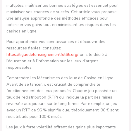
multiples, maîtriser les bonnes stratégies est essentiel pour
maximiser ses chances de succès. Cet article vous propose
une analyse approfondie des méthodes efficaces pour
optimiser vos gains tout en minimisant les risques dans les
casinos en ligne.
Pour approfondir vos connaissances et découvrir des
ressources fiables, consultez
https://liguedelenseignementfol65.org/
, un site dédié à
l’éducation et à l’information sur les jeux d’argent
responsables.
Comprendre les Mécanismes des Jeux de Casino en Ligne
Avant de se lancer, il est crucial de comprendre le
fonctionnement des jeux proposés. Chaque jeu possède un
taux de redistribution (RTP) qui indique la part des mises
reversée aux joueurs sur le long terme. Par exemple, un jeu
avec un RTP de 96 % signifie que, théoriquement, 96 € sont
redistribués pour 100 € misés.
Les jeux à forte volatilité offrent des gains plus importants