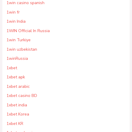
1win casino spanish
1win fr
1win India
1WIN Official In Russia
1win Turkiye
1win uzbekistan
1winRussia
1xbet
1xbet apk
1xbet arabic
1xbet casino BD
1xbet india
1xbet Korea
1xbet KR