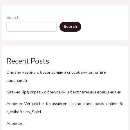
Search
Search
Recent Posts
Онлайн казино с безопасными способами оплаты и
лицензией
Казино Ярд играть с бонусами и бесплатными вращениями
Anbieter_Vergleiche_fokussieren_casino_ohne_oasis_online_fü
r_risikofreies_Spiel
Anbieter-