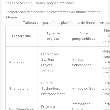
des services en plusieurs langues africaines.
Comparaison des principales plateformes de financement en
Afrique
Tableau comparatif des plateformes de financement par
Mo
Type de
Zone
Plateforme
projets
géographique
pai
Mobi
Entreprises,
Mone
Startups,
Afrique
Africapay
Cart
Projets
francophone
banc
sociaux
Vire
Culture,
Cart
Thundafund
Technologie,
Afrique du Sud
banc
Environnement
PayP
International
Cart
Projets à
StartSomeGood
(incluant
banc