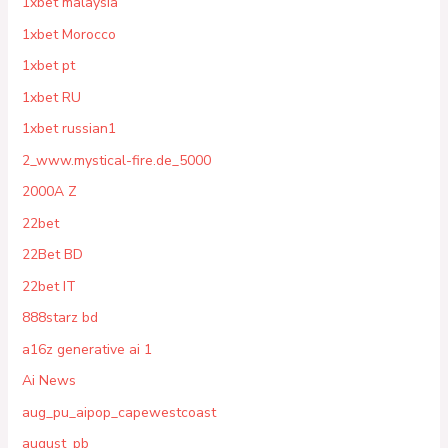
1xbet malaysia
1xbet Morocco
1xbet pt
1xbet RU
1xbet russian1
2_www.mystical-fire.de_5000
2000A Z
22bet
22Bet BD
22bet IT
888starz bd
a16z generative ai 1
Ai News
aug_pu_aipop_capewestcoast
august_pb