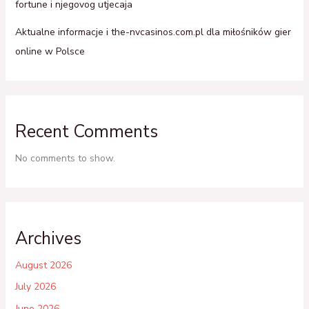
fortune i njegovog utjecaja
Aktualne informacje i the-nvcasinos.com.pl dla miłośników gier
online w Polsce
Recent Comments
No comments to show.
Archives
August 2026
July 2026
June 2026