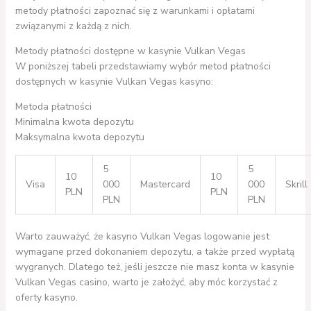
metody płatności zapoznać się z warunkami i opłatami
związanymi z każdą z nich.
Metody płatności dostępne w kasynie Vulkan Vegas
W poniższej tabeli przedstawiamy wybór metod płatności
dostępnych w kasynie Vulkan Vegas kasyno:
Metoda płatności
Minimalna kwota depozytu
Maksymalna kwota depozytu
5
5
10
10
Visa
000
Mastercard
000
Skrill
PLN
PLN
PLN
PLN
Warto zauważyć, że kasyno Vulkan Vegas logowanie jest
wymagane przed dokonaniem depozytu, a także przed wypłatą
wygranych. Dlatego też, jeśli jeszcze nie masz konta w kasynie
Vulkan Vegas casino, warto je założyć, aby móc korzystać z
oferty kasyno.