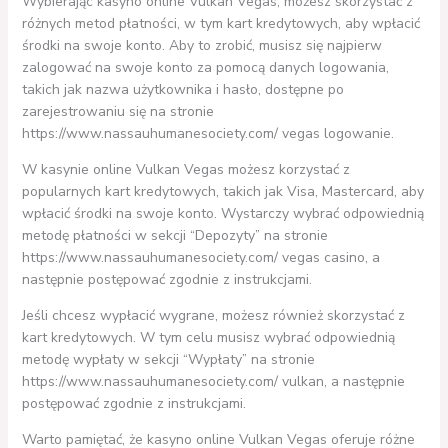
Wybierając kasyno online Vulkan Vegas, możesz skorzystać z
różnych metod płatności, w tym kart kredytowych, aby wpłacić
środki na swoje konto. Aby to zrobić, musisz się najpierw
zalogować na swoje konto za pomocą danych logowania,
takich jak nazwa użytkownika i hasło, dostępne po
zarejestrowaniu się na stronie
https://www.nassauhumanesociety.com/ vegas logowanie.
W kasynie online Vulkan Vegas możesz korzystać z
popularnych kart kredytowych, takich jak Visa, Mastercard, aby
wpłacić środki na swoje konto. Wystarczy wybrać odpowiednią
metodę płatności w sekcji “Depozyty” na stronie
https://www.nassauhumanesociety.com/ vegas casino, a
następnie postępować zgodnie z instrukcjami.
Jeśli chcesz wypłacić wygrane, możesz również skorzystać z
kart kredytowych. W tym celu musisz wybrać odpowiednią
metodę wypłaty w sekcji “Wypłaty” na stronie
https://www.nassauhumanesociety.com/ vulkan, a następnie
postępować zgodnie z instrukcjami.
Warto pamiętać, że kasyno online Vulkan Vegas oferuje różne