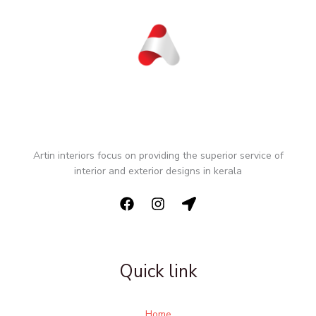
Artin interiors focus on providing the superior service of
interior and exterior designs in kerala
Quick link
Home