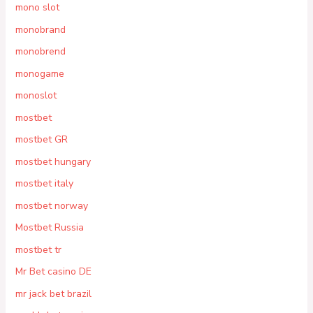
mono slot
monobrand
monobrend
monogame
monoslot
mostbet
mostbet GR
mostbet hungary
mostbet italy
mostbet norway
Mostbet Russia
mostbet tr
Mr Bet casino DE
mr jack bet brazil