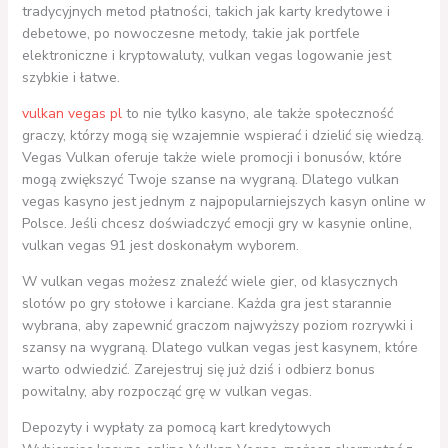
tradycyjnych metod płatności, takich jak karty kredytowe i
debetowe, po nowoczesne metody, takie jak portfele
elektroniczne i kryptowaluty, vulkan vegas logowanie jest
szybkie i łatwe.
vulkan vegas pl
to nie tylko kasyno, ale także społeczność
graczy, którzy mogą się wzajemnie wspierać i dzielić się wiedzą.
Vegas Vulkan oferuje także wiele promocji i bonusów, które
mogą zwiększyć Twoje szanse na wygraną. Dlatego vulkan
vegas kasyno jest jednym z najpopularniejszych kasyn online w
Polsce. Jeśli chcesz doświadczyć emocji gry w kasynie online,
vulkan vegas 91 jest doskonałym wyborem.
W vulkan vegas możesz znaleźć wiele gier, od klasycznych
slotów po gry stołowe i karciane. Każda gra jest starannie
wybrana, aby zapewnić graczom najwyższy poziom rozrywki i
szansy na wygraną. Dlatego vulkan vegas jest kasynem, które
warto odwiedzić. Zarejestruj się już dziś i odbierz bonus
powitalny, aby rozpocząć grę w vulkan vegas.
Depozyty i wypłaty za pomocą kart kredytowych