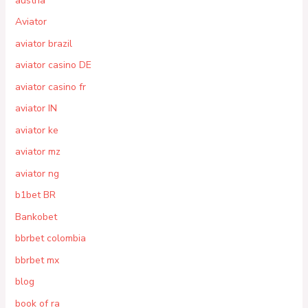
austria
Aviator
aviator brazil
aviator casino DE
aviator casino fr
aviator IN
aviator ke
aviator mz
aviator ng
b1bet BR
Bankobet
bbrbet colombia
bbrbet mx
blog
book of ra