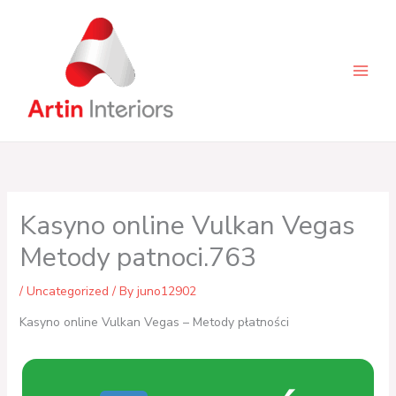
Skip
to
content
Kasyno online Vulkan Vegas
Metody patnoci.763
/
Uncategorized
/ By
juno12902
Kasyno online Vulkan Vegas – Metody płatności