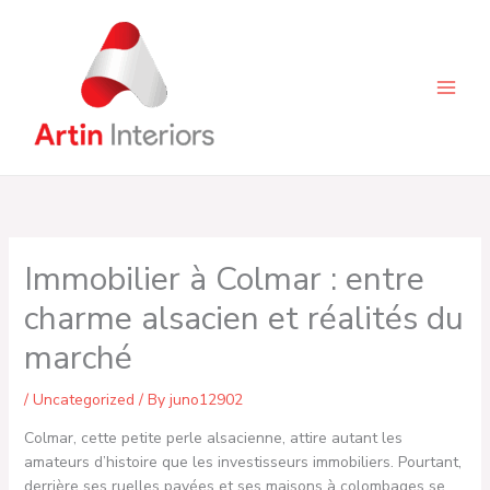
Skip
to
content
Immobilier à Colmar : entre
charme alsacien et réalités du
marché
/
Uncategorized
/ By
juno12902
Colmar, cette petite perle alsacienne, attire autant les
amateurs d’histoire que les investisseurs immobiliers. Pourtant,
derrière ses ruelles pavées et ses maisons à colombages se