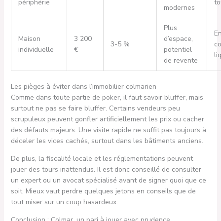
périphérie
to
modernes
Plus
En
Maison
3 200
d’espace,
3-5 %
co
individuelle
€
potentiel
li
de revente
Les pièges à éviter dans l’immobilier colmarien
Comme dans toute partie de poker, il faut savoir bluffer, mais
surtout ne pas se faire bluffer. Certains vendeurs peu
scrupuleux peuvent gonfler artificiellement les prix ou cacher
des défauts majeurs. Une visite rapide ne suffit pas toujours à
déceler les vices cachés, surtout dans les bâtiments anciens.
De plus, la fiscalité locale et les réglementations peuvent
jouer des tours inattendus. Il est donc conseillé de consulter
un expert ou un avocat spécialisé avant de signer quoi que ce
soit. Mieux vaut perdre quelques jetons en conseils que de
tout miser sur un coup hasardeux.
Conclusion : Colmar, un pari à jouer avec prudence