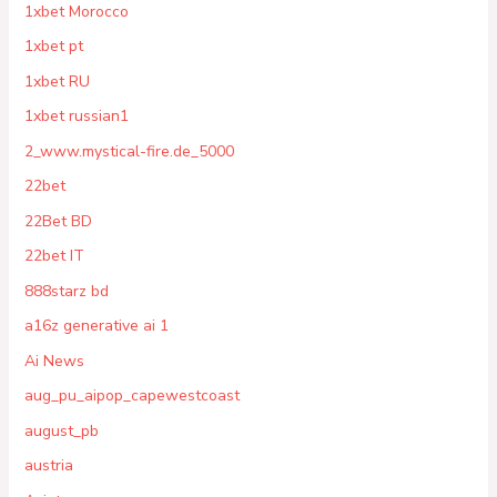
1xbet Morocco
1xbet pt
1xbet RU
1xbet russian1
2_www.mystical-fire.de_5000
22bet
22Bet BD
22bet IT
888starz bd
a16z generative ai 1
Ai News
aug_pu_aipop_capewestcoast
august_pb
austria