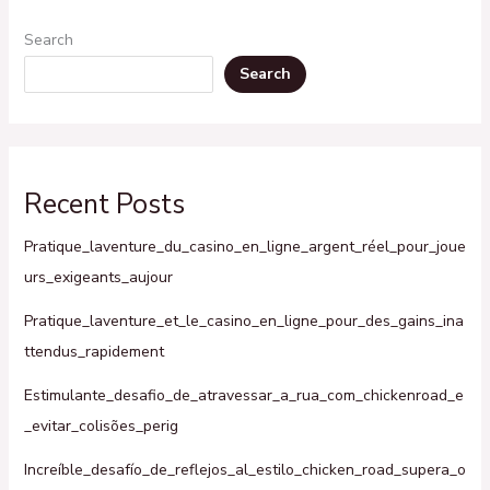
Search
Search
Recent Posts
Pratique_laventure_du_casino_en_ligne_argent_réel_pour_joue
urs_exigeants_aujour
Pratique_laventure_et_le_casino_en_ligne_pour_des_gains_ina
ttendus_rapidement
Estimulante_desafio_de_atravessar_a_rua_com_chickenroad_e
_evitar_colisões_perig
Increíble_desafío_de_reflejos_al_estilo_chicken_road_supera_o