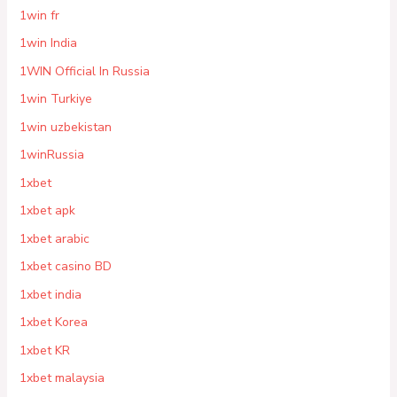
1win fr
1win India
1WIN Official In Russia
1win Turkiye
1win uzbekistan
1winRussia
1xbet
1xbet apk
1xbet arabic
1xbet casino BD
1xbet india
1xbet Korea
1xbet KR
1xbet malaysia