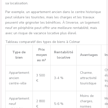
sa localisation.
Par exemple, un appartement ancien dans le centre historique
peut séduire les touristes, mais les charges et les travaux
peuvent vite grignoter les bénéfices. À l’inverse, un logement
neuf en périphérie peut offrir une meilleure rentabilité, mais
avec un risque de vacance locative plus élevé.
Tableau comparatif des types de biens à Colmar
Prix
Type de
Rentabilité
moyen
Avantages
I
bien
locative
au m²
C
Appartement
Charme,
3 500
él
ancien
3-4 %
attractivité
€
tr
centre-ville
touristique
fr
Moins de
Appartement
Mo
2 800
charges,
neuf
5-6 %
d
€
normes