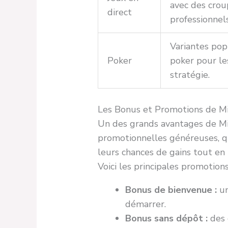
avec des crou
direct
professionnels
Variantes pop
Poker
poker pour l
stratégie.
Les Bonus et Promotions de Mi
Un des grands avantages de Mil
promotionnelles généreuses, q
leurs chances de gains tout en
Voici les principales promotion
Bonus de bienvenue :
un
démarrer.
Bonus sans dépôt :
des 