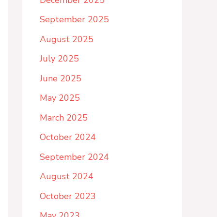
September 2025
August 2025
July 2025
June 2025
May 2025
March 2025
October 2024
September 2024
August 2024
October 2023
May 2023