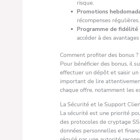
risque.
Promotions hebdomadai
récompenses régulières.
Programme de fidélité 
accéder à des avantages 
Comment profiter des bonus ?
Pour bénéficier des bonus, il 
effectuer un dépôt et saisir un
important de lire attentivemen
chaque offre, notamment les exi
La Sécurité et le Support Clie
La sécurité est une priorité po
des protocoles de cryptage SSL
données personnelles et financi
régulé par une autorité reconn