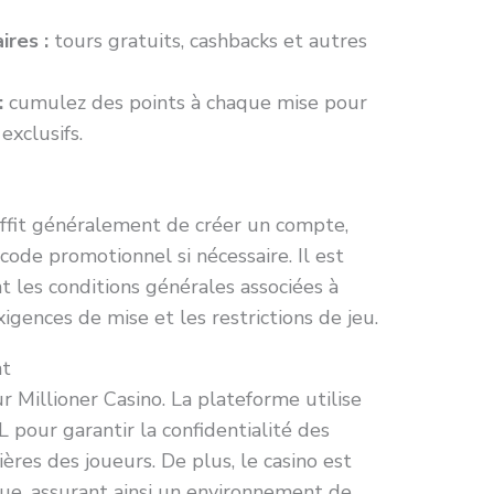
res :
tours gratuits, cashbacks et autres
:
cumulez des points à chaque mise pour
exclusifs.
suffit généralement de créer un compte,
 code promotionnel si nécessaire. Il est
t les conditions générales associées à
gences de mise et les restrictions de jeu.
nt
ur Millioner Casino. La plateforme utilise
 pour garantir la confidentialité des
ères des joueurs. De plus, le casino est
ue, assurant ainsi un environnement de