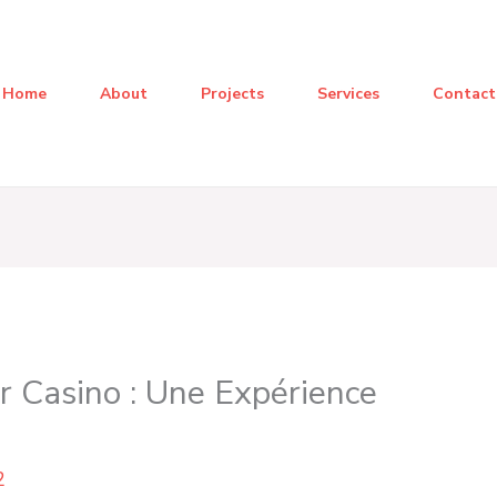
Home
About
Projects
Services
Contact
r Casino : Une Expérience
2