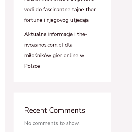
vodi do fascinantne tajne thor
fortune i njegovog utjecaja
Aktualne informacje i the-
nvcasinos.com.pl dla
miłośników gier online w
Polsce
Recent Comments
No comments to show.