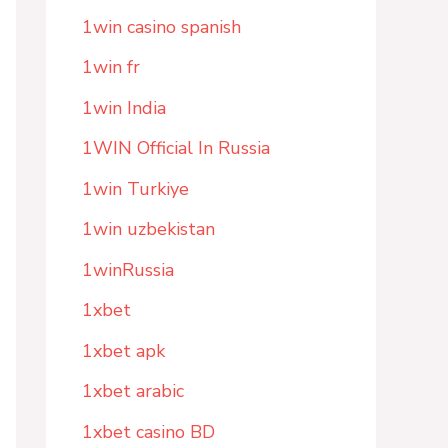
1win casino spanish
1win fr
1win India
1WIN Official In Russia
1win Turkiye
1win uzbekistan
1winRussia
1xbet
1xbet apk
1xbet arabic
1xbet casino BD