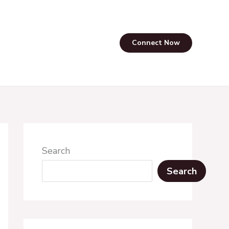
Connect Now
Search
Search