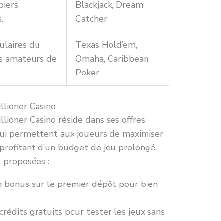
piers
Blackjack, Dream
.
Catcher
ulaires du
Texas Hold’em,
es amateurs de
Omaha, Caribbean
Poker
llioner Casino
lioner Casino réside dans ses offres
ui permettent aux joueurs de maximiser
 profitant d’un budget de jeu prolongé.
s proposées :
 bonus sur le premier dépôt pour bien
crédits gratuits pour tester les jeux sans