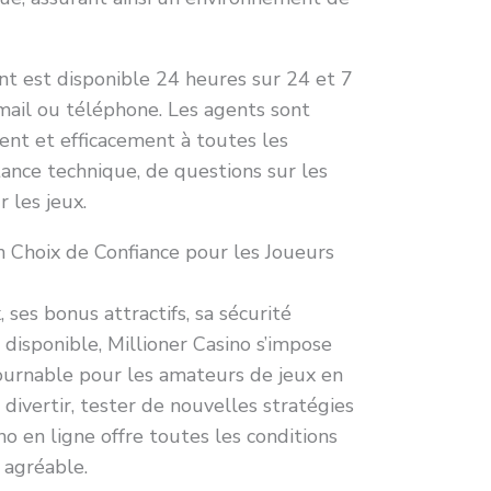
ient est disponible 24 heures sur 24 et 7
 email ou téléphone. Les agents sont
nt et efficacement à toutes les
stance technique, de questions sur les
 les jeux.
un Choix de Confiance pour les Joueurs
 ses bonus attractifs, sa sécurité
 disponible, Millioner Casino s’impose
urnable pour les amateurs de jeux en
 divertir, tester de nouvelles stratégies
no en ligne offre toutes les conditions
 agréable.