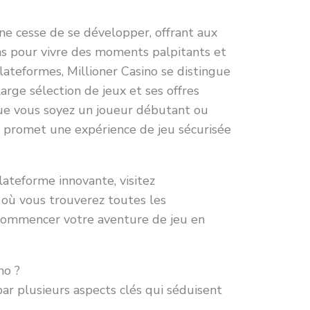
ne cesse de se développer, offrant aux
ns pour vivre des moments palpitants et
lateformes, Millioner Casino se distingue
 large sélection de jeux et ses offres
Que vous soyez un joueur débutant ou
e promet une expérience de jeu sécurisée
lateforme innovante, visitez
, où vous trouverez toutes les
 commencer votre aventure de jeu en
no ?
ar plusieurs aspects clés qui séduisent