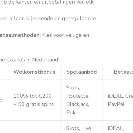
ijp de kansen en uitbetalingen van elk
eel alleen bij erkende en gereguleerde
betaalmethoden:
Kies voor veilige en
ne Casino’s in Nederland
Welkomstbonus
Spelaanbod
Betaal
Slots,
100% tot €200
Roulette,
iDEAL, Cre
t
+ 50 gratis spins
Blackjack,
PayPal
Poker
Slots, Live
iDEAL,