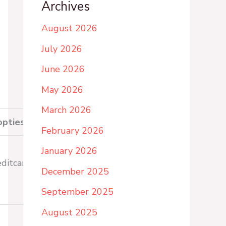
Archives
August 2026
July 2026
June 2026
May 2026
March 2026
opties
February 2026
January 2026
ditcard,
December 2025
September 2025
August 2025