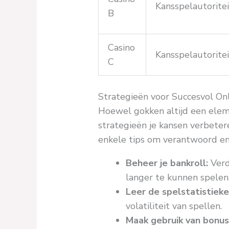
Kansspelautoritei
B
Casino
Kansspelautoritei
C
Strategieën voor Succesvol On
Hoewel gokken altijd een elem
strategieën je kansen verbetere
enkele tips om verantwoord en 
Beheer je bankroll:
Verd
langer te kunnen spelen
Leer de spelstatistieke
volatiliteit van spellen.
Maak gebruik van bonus