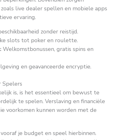
zoals live dealer spellen en mobiele apps
tieve ervaring.
eschikbaarheid zonder reistijd.
ke slots tot poker en roulette.
:
Welkomstbonussen, gratis spins en
lgeving en geavanceerde encryptie.
r Spelers
lijk is, is het essentieel om bewust te
ordelijk te spelen. Verslaving en financiële
 die voorkomen kunnen worden met de
vooraf je budget en speel hierbinnen.