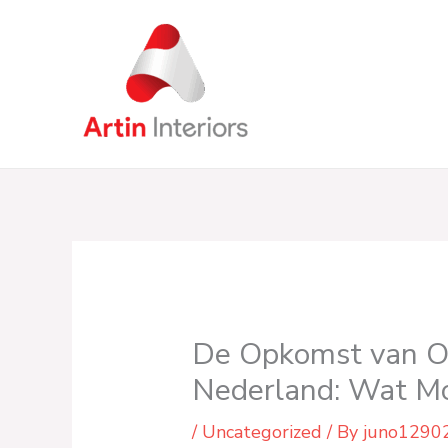
Skip
to
content
De Opkomst van On
Nederland: Wat M
/
Uncategorized
/ By
juno1290