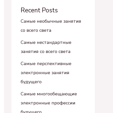
Recent Posts
Самые необычные занятия
со всего света
Самые нестандартные
занятия со всего света
Самые перспективные
электронные занятия
будущего
Самые многообещающие
электронные профессии
будущего