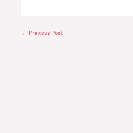
←
Previous Post