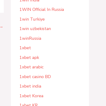
1WIN Official In Russia
1win Turkiye
→
1win uzbekistan
1winRussia
1xbet
1xbet apk
1xbet arabic
1xbet casino BD
1xbet india
1xbet Korea
1xbet KR