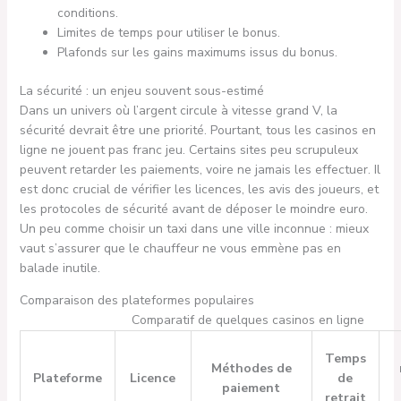
conditions.
Limites de temps pour utiliser le bonus.
Plafonds sur les gains maximums issus du bonus.
La sécurité : un enjeu souvent sous-estimé
Dans un univers où l’argent circule à vitesse grand V, la
sécurité devrait être une priorité. Pourtant, tous les casinos en
ligne ne jouent pas franc jeu. Certains sites peu scrupuleux
peuvent retarder les paiements, voire ne jamais les effectuer. Il
est donc crucial de vérifier les licences, les avis des joueurs, et
les protocoles de sécurité avant de déposer le moindre euro.
Un peu comme choisir un taxi dans une ville inconnue : mieux
vaut s’assurer que le chauffeur ne vous emmène pas en
balade inutile.
Comparaison des plateformes populaires
Comparatif de quelques casinos en ligne
Temps
Méthodes de
Plateforme
Licence
de
paiement
retrait