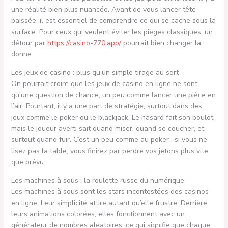
une réalité bien plus nuancée. Avant de vous lancer tête
baissée, il est essentiel de comprendre ce qui se cache sous la
surface. Pour ceux qui veulent éviter les pièges classiques, un
détour par
https://casino-770.app/
pourrait bien changer la
donne.
Les jeux de casino : plus qu’un simple tirage au sort
On pourrait croire que les jeux de casino en ligne ne sont
qu’une question de chance, un peu comme lancer une pièce en
l’air. Pourtant, il y a une part de stratégie, surtout dans des
jeux comme le poker ou le blackjack. Le hasard fait son boulot,
mais le joueur averti sait quand miser, quand se coucher, et
surtout quand fuir. C’est un peu comme au poker : si vous ne
lisez pas la table, vous finirez par perdre vos jetons plus vite
que prévu.
Les machines à sous : la roulette russe du numérique
Les machines à sous sont les stars incontestées des casinos
en ligne. Leur simplicité attire autant qu’elle frustre. Derrière
leurs animations colorées, elles fonctionnent avec un
générateur de nombres aléatoires, ce qui signifie que chaque