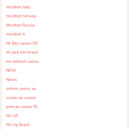
mostbet italy
mostbet norway
Mostbet Russia
mostbet tr
Mr Bet casino DE
mr jack bet brazil
mx-bbrbet-casino
NEW
News
online casino au
ozwin au casino
pelican casino PL
Pin UP
Pin Up Brazil