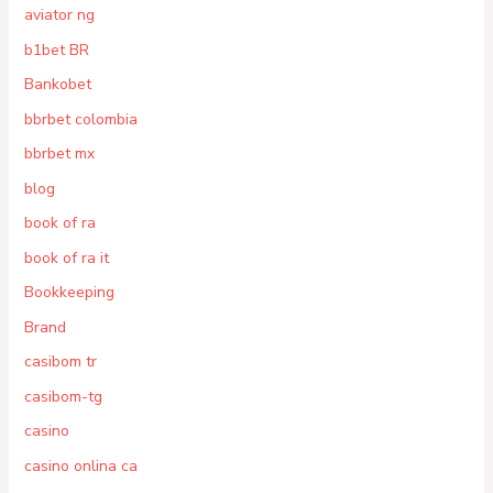
aviator ng
b1bet BR
Bankobet
bbrbet colombia
bbrbet mx
blog
book of ra
book of ra it
Bookkeeping
Brand
casibom tr
casibom-tg
casino
casino onlina ca