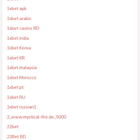
1xbet apk
1xbet arabic
1xbet casino BD
1xbet india
1xbet Korea
1xbet KR
1xbet malaysia
1xbet Morocco
1xbet pt
1xbet RU
1xbet russian1
2_www.mystical-fire.de_5000
22bet
22Bet BD