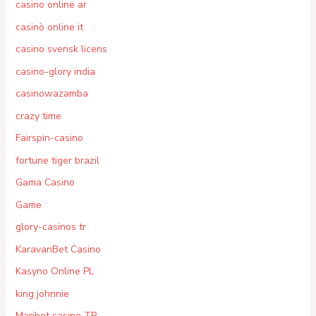
casino online ar
casinò online it
casino svensk licens
casino-glory india
casinowazamba
crazy time
Fairspin-casino
fortune tiger brazil
Gama Casino
Game
glory-casinos tr
KaravanBet Casino
Kasyno Online PL
king johnnie
Maribet casino TR