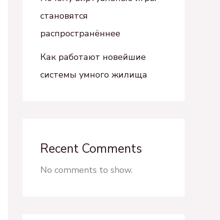
становятся
распространённее
Как работают новейшие
системы умного жилища
Recent Comments
No comments to show.