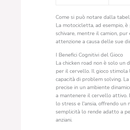
Come si può notare dalla tabell
La motocicletta, ad esempio, è p
schivare, mentre il camion, pur
attenzione a causa delle sue di
I Benefici Cognitivi del Gioco
La chicken road non è solo un 
per il cervello. Il gioco stimola 
capacità di problem solving. La
precise in un ambiente dinamico
a mantenere il cervello attivo. 
lo stress e l'ansia, offrendo u
semplicità lo rende adatto a pe
anziani.