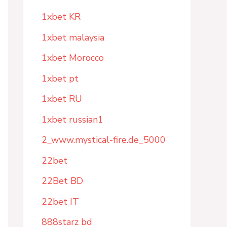
1xbet KR
1xbet malaysia
1xbet Morocco
1xbet pt
1xbet RU
1xbet russian1
2_www.mystical-fire.de_5000
22bet
22Bet BD
22bet IT
888starz bd