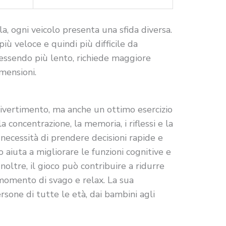
a, ogni veicolo presenta una sfida diversa.
iù veloce e quindi più difficile da
 essendo più lento, richiede maggiore
mensioni.
divertimento, ma anche un ottimo esercizio
la concentrazione, la memoria, i riflessi e la
 necessità di prendere decisioni rapide e
 aiuta a migliorare le funzioni cognitive e
Inoltre, il gioco può contribuire a ridurre
n momento di svago e relax. La sua
rsone di tutte le età, dai bambini agli