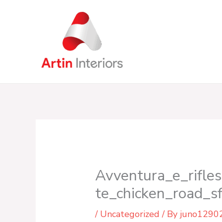
Skip
to
content
Avventura_e_rifles
te_chicken_road_s
/
Uncategorized
/ By
juno1290