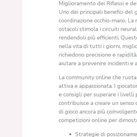
Miglioramento dei Riflessi e d
Uno dei principali benefici del g
coordinazione occhio-mano. La n
ostacoli stimola i circuiti neura
rendendoli più efficienti. Ques
nella vita di tutti i giorni, mig
richiedono precisione e rapidità
aiutare a prevenire incidenti e a
La community online che ruota
attiva e appassionata. I giocat
e consigli per superare i livelli 
contribuisce a creare un senso 
di gioco ancora più coinvolgent
competizioni online per dimostr
Strategie di posizioname