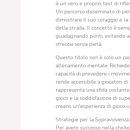
è un vero e proprio test di rifle
Un percorso disseminato di per
dimostrare il suo coraggio e la
della strada. Il concetto è sem
guadagnando punti, evitando ac
sfreccia senza pietà.
Questo titolo non è solo un pa
allenamento mentale. Richiede c
capacità di prevedere i movimen
rende accessibile a giocatori di 
rappresenta una sfida costante 
gioco e la soddisfazione di sup
creano un'esperienza di gioco u
Strategie per la Sopravvivenza
Per avere successo nella chick