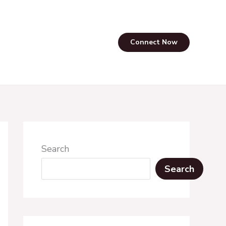
Connect Now
Search
Search