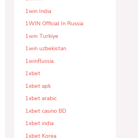
1win India
1WIN Official In Russia
1win Turkiye
1win uzbekistan
1winRussia
1xbet
1xbet apk
1xbet arabic
1xbet casino BD
1xbet india
1xbet Korea