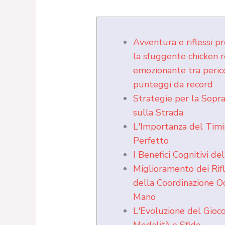
Avventura e riflessi pr
la sfuggente chicken r
emozionante tra perico
punteggi da record
Strategie per la Sopr
sulla Strada
L'Importanza del Tim
Perfetto
I Benefici Cognitivi de
Miglioramento dei Rifl
della Coordinazione O
Mano
L'Evoluzione del Gioc