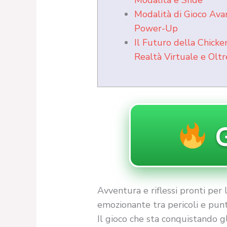
Modalità e Sfide
Modalità di Gioco Ava
Power-Up
Il Futuro della Chicke
Realtà Virtuale e Oltr
G
Avventura e riflessi pronti per 
emozionante tra pericoli e pun
Il gioco che sta conquistando g