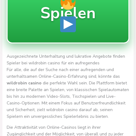
Spielen
Ausgezeichnete Unterhaltung und lukrative Angebote finden
Spieler bei wildrobin casino für ein aufregendes
Für alle, die auf der Suche nach einer aufregenden und
unterhaltsamen Online-Casino-Erfahrung sind, könnte das
wildrobin casino
die perfekte Wahl sein. Die Plattform bietet
eine breite Palette an Spielen, von klassischen Spielautomaten
bis hin zu modernen Video-Slots, Tischspielen und Live-
Casino-Optionen. Mit einem Fokus auf Benutzerfreundlichkeit
und Sicherheit, zielt wildrobin casino darauf ab, seinen
Spielern ein unvergessliches Spielerlebnis zu bieten.
Die Attraktivität von Online-Casinos liegt in ihrer
Zugänglichkeit und der Möglichkeit, von überall und zu jeder