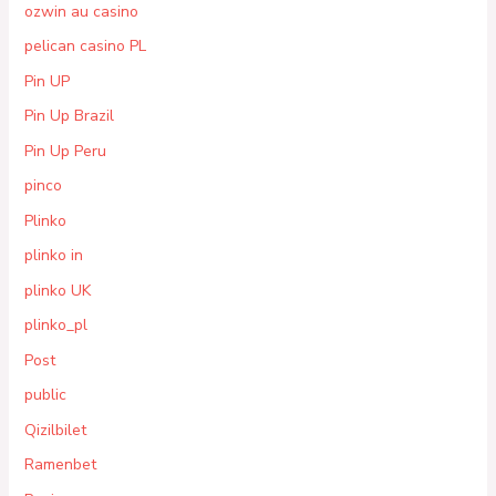
ozwin au casino
pelican casino PL
Pin UP
Pin Up Brazil
Pin Up Peru
pinco
Plinko
plinko in
plinko UK
plinko_pl
Post
public
Qizilbilet
Ramenbet