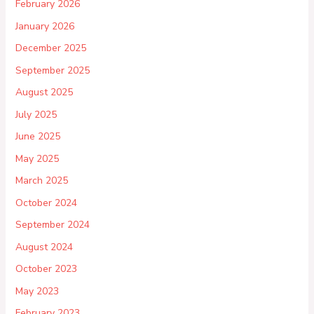
February 2026
January 2026
December 2025
September 2025
August 2025
July 2025
June 2025
May 2025
March 2025
October 2024
September 2024
August 2024
October 2023
May 2023
February 2023