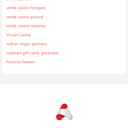
verde casino hungary
verde casino poland
verde casino romania
Vovan Casino
vulkan vegas germany
walmart gift cards generator
Комета Казино