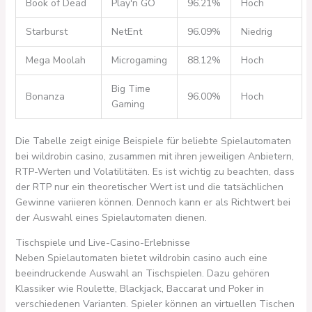
Book of Dead
Play'n GO
96.21%
Hoch
Starburst
NetEnt
96.09%
Niedrig
Mega Moolah
Microgaming
88.12%
Hoch
Big Time
Bonanza
96.00%
Hoch
Gaming
Die Tabelle zeigt einige Beispiele für beliebte Spielautomaten
bei wildrobin casino, zusammen mit ihren jeweiligen Anbietern,
RTP-Werten und Volatilitäten. Es ist wichtig zu beachten, dass
der RTP nur ein theoretischer Wert ist und die tatsächlichen
Gewinne variieren können. Dennoch kann er als Richtwert bei
der Auswahl eines Spielautomaten dienen.
Tischspiele und Live-Casino-Erlebnisse
Neben Spielautomaten bietet wildrobin casino auch eine
beeindruckende Auswahl an Tischspielen. Dazu gehören
Klassiker wie Roulette, Blackjack, Baccarat und Poker in
verschiedenen Varianten. Spieler können an virtuellen Tischen