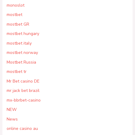
monoslot
mostbet
mostbet GR
mostbet hungary
mostbet italy
mostbet norway
Mostbet Russia
mostbet tr
Mr Bet casino DE
mr jack bet brazil
mx-bbrbet-casino
NEW
News
online casino au