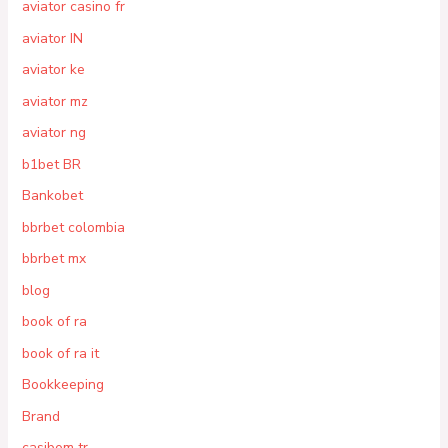
aviator casino fr
aviator IN
aviator ke
aviator mz
aviator ng
b1bet BR
Bankobet
bbrbet colombia
bbrbet mx
blog
book of ra
book of ra it
Bookkeeping
Brand
casibom tr