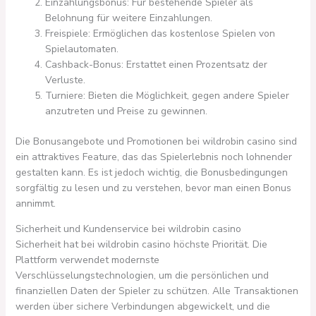
Einzahlungsbonus: Für bestehende Spieler als
Belohnung für weitere Einzahlungen.
Freispiele: Ermöglichen das kostenlose Spielen von
Spielautomaten.
Cashback-Bonus: Erstattet einen Prozentsatz der
Verluste.
Turniere: Bieten die Möglichkeit, gegen andere Spieler
anzutreten und Preise zu gewinnen.
Die Bonusangebote und Promotionen bei wildrobin casino sind
ein attraktives Feature, das das Spielerlebnis noch lohnender
gestalten kann. Es ist jedoch wichtig, die Bonusbedingungen
sorgfältig zu lesen und zu verstehen, bevor man einen Bonus
annimmt.
Sicherheit und Kundenservice bei wildrobin casino
Sicherheit hat bei wildrobin casino höchste Priorität. Die
Plattform verwendet modernste
Verschlüsselungstechnologien, um die persönlichen und
finanziellen Daten der Spieler zu schützen. Alle Transaktionen
werden über sichere Verbindungen abgewickelt, und die