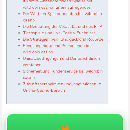
lukrative Angebote finden Spieler bei
wildrobin casino für ein aufregendes
Die Welt der Spielautomaten bei wildrobin
casino
Die Bedeutung der Volatilität und des RTP
Tischspiele und Live-Casino-Erlebnisse
Die Strategien beim Blackjack und Roulette
Bonusangebote und Promotionen bei
wildrobin casino
Umsatzbedingungen und Bonusrichtlinien
verstehen
Sicherheit und Kundenservice bei wildrobin
casino
Zukunftsperspektiven und Innovationen im
Online-Casino-Bereich