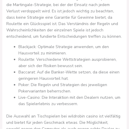
die Martingale-Strategie, bei der der Einsatz nach jedem
Verlust verdoppelt wird. Es ist jedoch wichtig zu beachten,
dass keine Strategie eine Garantie für Gewinne bietet, da
Roulette ein Glücksspiel ist. Das Verständnis der Regeln und
Wahrscheinlichkeiten der einzelnen Spiele ist jedoch
entscheidend, um fundierte Entscheidungen treffen zu können.
Blackjack: Optimale Strategie anwenden, um den
Hausvorteil zu minimieren.
Roulette: Verschiedene Wettstrategien ausprobieren,
aber sich der Risiken bewusst sein.
Baccarat: Auf die Banker-Wette setzen, da diese einen
geringeren Hausvorteil hat.
Poker: Die Regeln und Strategien des jeweiligen
Pokervarianten beherrschen.
Live-Casino: Die Interaktion mit den Dealern nutzen, um
das Spielerlebnis zu verbessern.
Die Auswahl an Tischspielen bei wildrobin casino ist vielfältig
und bietet für jeden Geschmack etwas. Die Möglichkeit,
sowohl gegen den Computer als auch gegen echte Dealer zu