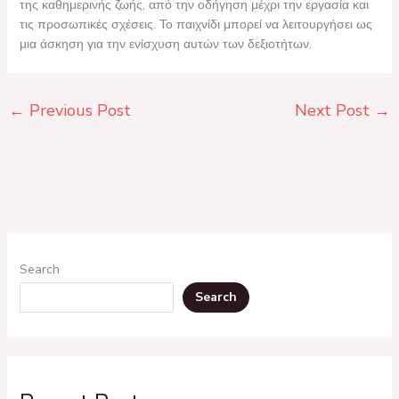
της καθημερινής ζωής, από την οδήγηση μέχρι την εργασία και
τις προσωπικές σχέσεις. Το παιχνίδι μπορεί να λειτουργήσει ως
μια άσκηση για την ενίσχυση αυτών των δεξιοτήτων.
←
Previous Post
Next Post
→
Search
Search