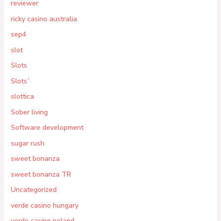
reviewer
ricky casino australia
sep4
slot
Slots
Slots`
slottica
Sober living
Software development
sugar rush
sweet bonanza
sweet bonanza TR
Uncategorized
verde casino hungary
verde casino poland