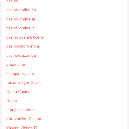
casino
casino onlina ca
casino online ar
casinò online it
casino svensk licens
casino-glory india
casinowazamba
crazy time
Fairspin-casino
fortune tiger brazil
Gama Casino
Game
glory-casinos tr
KaravanBet Casino
Kasyno Online PL