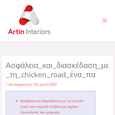
Skip
to
content
Ασφάλεια_και_διασκέδαση_με
_τη_chicken_road_ένα_πα
/
Uncategorized
/ By
juno12902
Ασφάλεια και διασκέδαση με τη chicken
road, ένα παιχνίδι επιβίωσης γεμάτο
προκλήσεις και γρήγορα