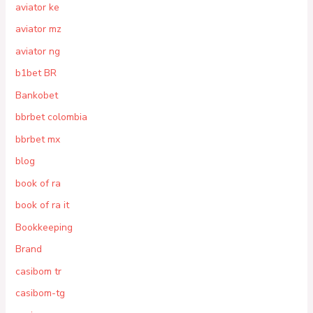
aviator ke
aviator mz
aviator ng
b1bet BR
Bankobet
bbrbet colombia
bbrbet mx
blog
book of ra
book of ra it
Bookkeeping
Brand
casibom tr
casibom-tg