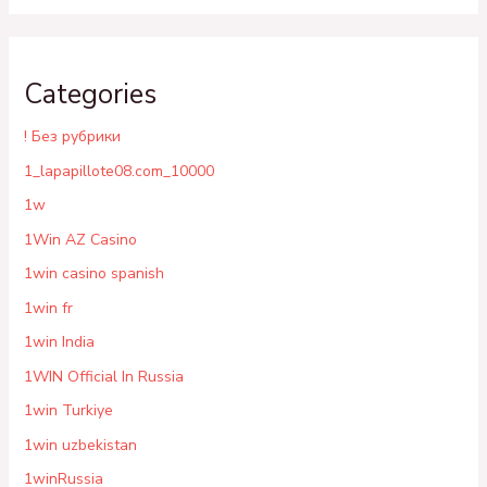
Categories
! Без рубрики
1_lapapillote08.com_10000
1w
1Win AZ Casino
1win casino spanish
1win fr
1win India
1WIN Official In Russia
1win Turkiye
1win uzbekistan
1winRussia