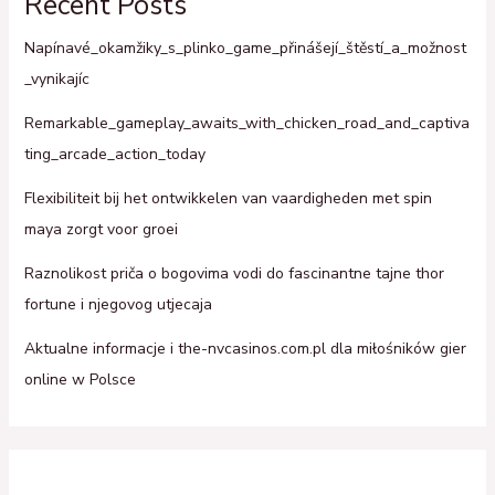
Recent Posts
Napínavé_okamžiky_s_plinko_game_přinášejí_štěstí_a_možnost
_vynikajíc
Remarkable_gameplay_awaits_with_chicken_road_and_captiva
ting_arcade_action_today
Flexibiliteit bij het ontwikkelen van vaardigheden met spin
maya zorgt voor groei
Raznolikost priča o bogovima vodi do fascinantne tajne thor
fortune i njegovog utjecaja
Aktualne informacje i the-nvcasinos.com.pl dla miłośników gier
online w Polsce