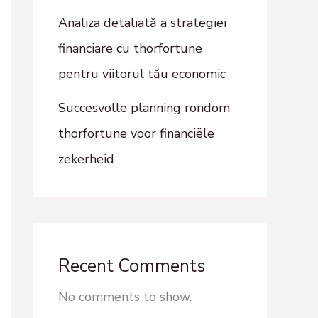
Analiza detaliată a strategiei
financiare cu thorfortune
pentru viitorul tău economic
Succesvolle planning rondom
thorfortune voor financiële
zekerheid
Recent Comments
No comments to show.