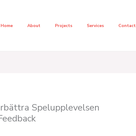
Home
About
Projects
Services
Contact
örbättra Spelupplevelsen
Feedback