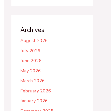
Archives
August 2026
July 2026
June 2026
May 2026
March 2026
February 2026
January 2026
December 2025