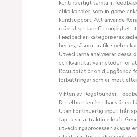
kontinuerligt samla in feedbac
olika kanaler, som in-game enkä
kundsupport. Att använda flera
mängd spelare får möjlighet att
Feedbacken kategoriseras sedan
berörs, såsom grafik, spelmekan
Utvecklarna analyserar dessa d
och kvantitativa metoder för a
Resultatet är en djupgående fö
förbättringar som är mest efte
Vikten av Regelbunden Feedb
Regelbunden feedback är en hör
Utan kontinuerlig input från sp
tappa sin attraktionskraft. Gen
utvecklingsprocessen skapas e
vilket i sin tur stärker spelarn