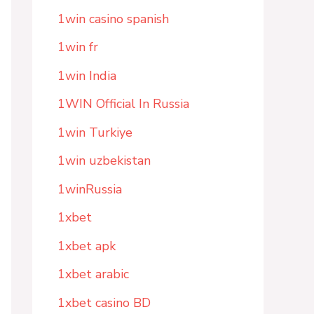
1win casino spanish
1win fr
1win India
1WIN Official In Russia
1win Turkiye
1win uzbekistan
1winRussia
1xbet
1xbet apk
1xbet arabic
1xbet casino BD