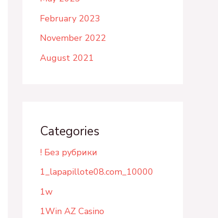
February 2023
November 2022
August 2021
Categories
! Без рубрики
1_lapapillote08.com_10000
1w
1Win AZ Casino