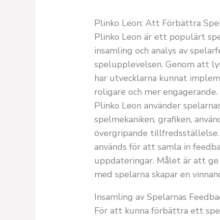
Plinko Leon: Att Förbättra S
Plinko Leon är ett populärt sp
insamling och analys av spelarf
spelupplevelsen. Genom att ly
har utvecklarna kunnat implem
roligare och mer engagerande.
Plinko Leon använder spelarnas
spelmekaniken, grafiken, använ
övergripande tillfredsställelse
används för att samla in feedb
uppdateringar. Målet är att ge
med spelarna skapar en vinnand
Insamling av Spelarnas Feedba
För att kunna förbättra ett sp