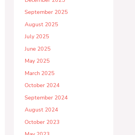
September 2025
August 2025
July 2025
June 2025
May 2025
March 2025
October 2024
September 2024
August 2024
October 2023
May 2023