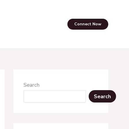
Connect Now
Search
Search