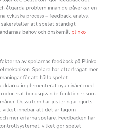
 och åtgärda problem innan de påverkar en
a cykliska process – feedback, analys,
säkerställer att spelet ständigt
användarnas behov och önskemål
plinko
fekterna av spelarnas feedback på Plinko
spelmekaniken. Spelare har efterfrågat mer
maningar för att hålla spelet
ecklarna implementerat nya nivåer med
troducerat bonusgivande funktioner som
rmåner. Dessutom har justeringar gjorts
, vilket innebär att det är lagom
och mer erfarna spelare. Feedbacken har
 kontrollsystemet, vilket gör spelet