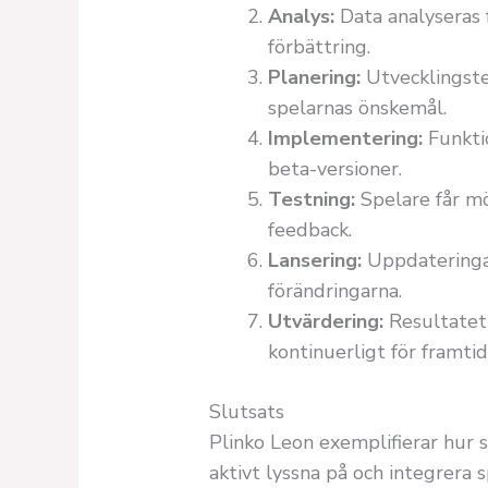
Analys:
Data analyseras 
förbättring.
Planering:
Utvecklingste
spelarnas önskemål.
Implementering:
Funktio
beta-versioner.
Testning:
Spelare får mö
feedback.
Lansering:
Uppdateringar
förändringarna.
Utvärdering:
Resultatet
kontinuerligt för framtid
Slutsats
Plinko Leon exemplifierar hur 
aktivt lyssna på och integrera 