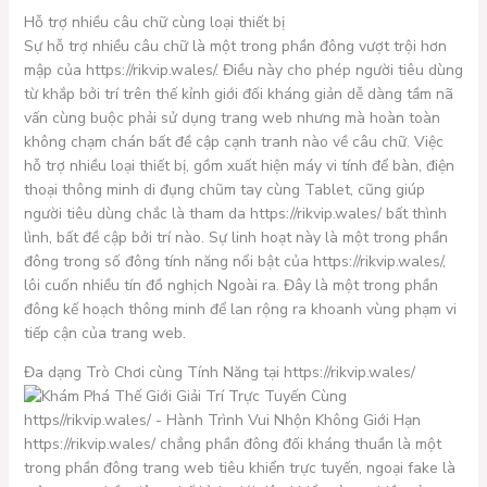
Hỗ trợ nhiều câu chữ cùng loại thiết bị
Sự hỗ trợ nhiều câu chữ là một trong phần đông vượt trội hơn
mập của https://rikvip.wales/. Điều này cho phép người tiêu dùng
từ khắp bởi trí trên thế kỉnh giới đối kháng giản dễ dàng tầm nã
vấn cùng buộc phải sử dụng trang web nhưng mà hoàn toàn
không chạm chán bất đề cập cạnh tranh nào về câu chữ. Việc
hỗ trợ nhiều loại thiết bị, gồm xuất hiện máy vi tính để bàn, điện
thoại thông minh di đụng chũm tay cùng Tablet, cũng giúp
người tiêu dùng chắc là tham da https://rikvip.wales/ bất thình
lình, bất đề cập bởi trí nào. Sự linh hoạt này là một trong phần
đông trong số đông tính năng nổi bật của https://rikvip.wales/,
lôi cuốn nhiều tín đồ nghịch Ngoài ra. Đây là một trong phần
đông kế hoạch thông minh để lan rộng ra khoanh vùng phạm vi
tiếp cận của trang web.
Đa dạng Trò Chơi cùng Tính Năng tại https://rikvip.wales/
https://rikvip.wales/ chẳng phần đông đối kháng thuần là một
trong phần đông trang web tiêu khiển trực tuyến, ngoại fake là