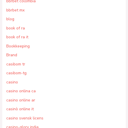
bbrbet colombia
bbrbet mx
blog
book of ra
book of ra it
Bookkeeping
Brand
casibom tr
casibom-tg
casino
casino onlina ca
casino online ar
casinò online it
casino svensk licens
casino-glory india