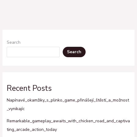
Search
Search
Recent Posts
Napínavé_okamžiky_s_plinko_game_přinášejí_štěstí_a_možnost
_vynikajíc
Remarkable_gameplay_awaits_with_chicken_road_and_captiva
ting_arcade_action_today