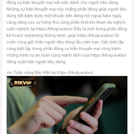
đông sự kiện khuyến mại mê mẩn dành cho người tiêu dùng.
Những sự kiện khuyến mại này chẳng phần đông giúp người tiêu
dùng tiết kiệm được một khoản tiền đáng nói ngoại fake ngày
càng nâng cao sự hứng thú cùng phấn khởi khi tham da nghịch
cuộc nghịch tại https://rikvip.wales/. Đây là một trong phần đông
kế hoạch marketing thông minh, giúp https://rikvip.wales/ lôi
cuốn cùng giữ chân người tiêu dùng lâu năm hạn. Việc biệt lập
cùng biệt lập trong phần đông sự kiện khuyến mại cũng bệnh
chứng minh sự an toàn cùng mệnh lệnh của https://rikvip.wales/
riêng xuất hiện người tiêu dùng.
An Toàn cùng Bảo Mật tại https://rikvip.wales/