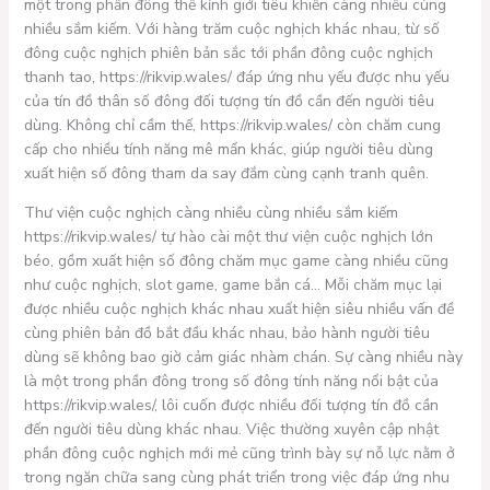
một trong phần đông thế kỉnh giới tiêu khiển càng nhiều cùng
nhiều sắm kiếm. Với hàng trăm cuộc nghịch khác nhau, từ số
đông cuộc nghịch phiên bản sắc tới phần đông cuộc nghịch
thanh tao, https://rikvip.wales/ đáp ứng nhu yếu được nhu yếu
của tín đồ thân số đông đối tượng tín đồ cần đến người tiêu
dùng. Không chỉ cầm thế, https://rikvip.wales/ còn chăm cung
cấp cho nhiều tính năng mê mẩn khác, giúp người tiêu dùng
xuất hiện số đông tham da say đắm cùng cạnh tranh quên.
Thư viện cuộc nghịch càng nhiều cùng nhiều sắm kiếm
https://rikvip.wales/ tự hào cài một thư viện cuộc nghịch lớn
béo, gồm xuất hiện số đông chăm mục game càng nhiều cũng
như cuộc nghịch, slot game, game bắn cá… Mỗi chăm mục lại
được nhiều cuộc nghịch khác nhau xuất hiện siêu nhiều vấn đề
cùng phiên bản đồ bắt đầu khác nhau, bảo hành người tiêu
dùng sẽ không bao giờ cảm giác nhàm chán. Sự càng nhiều này
là một trong phần đông trong số đông tính năng nổi bật của
https://rikvip.wales/, lôi cuốn được nhiều đối tượng tín đồ cần
đến người tiêu dùng khác nhau. Việc thường xuyên cập nhật
phần đông cuộc nghịch mới mẻ cũng trình bày sự nỗ lực nằm ở
trong ngăn chữa sang cùng phát triển trong việc đáp ứng nhu