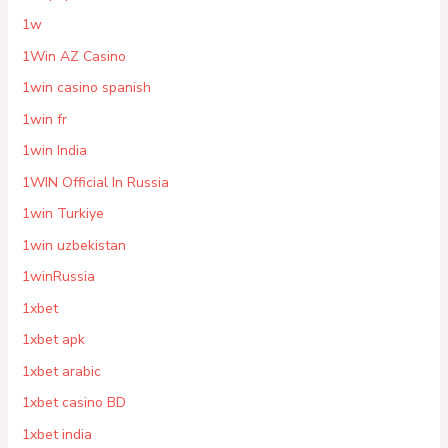
1w
1Win AZ Casino
1win casino spanish
1win fr
1win India
1WIN Official In Russia
1win Turkiye
1win uzbekistan
1winRussia
1xbet
1xbet apk
1xbet arabic
1xbet casino BD
1xbet india