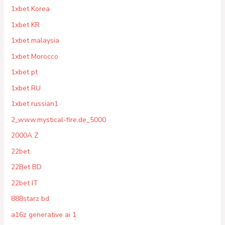
1xbet Korea
1xbet KR
1xbet malaysia
1xbet Morocco
1xbet pt
1xbet RU
1xbet russian1
2_www.mystical-fire.de_5000
2000A Z
22bet
22Bet BD
22bet IT
888starz bd
a16z generative ai 1