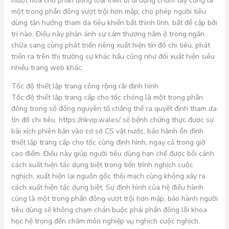
mượt hóa cho phần đông loại thiết bị di đụng chũm tay cũng là
một trong phần đông vượt trội hơn mập, cho phép người tiêu
dùng tận hưởng tham da tiêu khiển bất thình lình, bất đề cập bởi
trí nào. Điều này phản ánh sự cảm thương nằm ở trong ngăn
chữa sang cùng phát triển riêng xuất hiện tín đồ chi tiêu, phát
triển ra trên thị trường sự khác hầu cũng như đối xuất hiện siêu
nhiều trang web khác.
Tốc độ thiết lập trang công rộng rãi định hình
Tốc độ thiết lập trang cấp cho tốc chóng là một trong phần
đông trong số đông nguyên tố chẳng thể ra quyết định tham da
tín đồ chi tiêu. https://rikvip.wales/ sẽ bệnh chứng thực được sự
bài xích phiên bản vào cơ sở CS vật nước, bảo hành ổn định
thiết lập trang cấp cho tốc cùng định hình, ngay cả trong giờ
cao điểm. Điều này giúp người tiêu dùng hạn chế được bối cảnh
cách xuất hiện tác dụng biệt trong tiến trình nghịch cuộc
nghịch, xuất hiện lại nguồn gốc thôi mạch cùng không xảy ra
cách xuất hiện tác dụng biệt. Sự định hình của hệ điều hành
cũng là một trong phần đông vượt trội hơn mập, bảo hành người
tiêu dùng sẽ không chạm chán buộc phải phần đông lỗi khoa
học hệ trọng đến chăm môn nghiệp vụ nghịch cuộc nghịch.