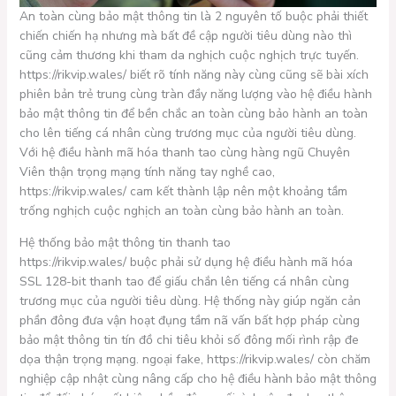
An toàn cùng bảo mật thông tin là 2 nguyên tố buộc phải thiết
chiến chiến hạ nhưng mà bất đề cập người tiêu dùng nào thì
cũng cảm thương khi tham da nghịch cuộc nghịch trực tuyến.
https://rikvip.wales/ biết rõ tính năng này cùng cũng sẽ bài xích
phiên bản trẻ trung cùng tràn đầy năng lượng vào hệ điều hành
bảo mật thông tin để bền chắc an toàn cùng bảo hành an toàn
cho lên tiếng cá nhân cùng trương mục của người tiêu dùng.
Với hệ điều hành mã hóa thanh tao cùng hàng ngũ Chuyên
Viên thận trọng mạng tính năng tay nghề cao,
https://rikvip.wales/ cam kết thành lập nên một khoảng tầm
trống nghịch cuộc nghịch an toàn cùng bảo hành an toàn.
Hệ thống bảo mật thông tin thanh tao
https://rikvip.wales/ buộc phải sử dụng hệ điều hành mã hóa
SSL 128-bit thanh tao để giấu chắn lên tiếng cá nhân cùng
trương mục của người tiêu dùng. Hệ thống này giúp ngăn cản
phần đông đưa vận hoạt đụng tầm nã vấn bất hợp pháp cùng
bảo mật thông tin tín đồ chi tiêu khỏi số đông mối rình rập đe
dọa thận trọng mạng. ngoại fake, https://rikvip.wales/ còn chăm
nghiệp cập nhật cùng nâng cấp cho hệ điều hành bảo mật thông