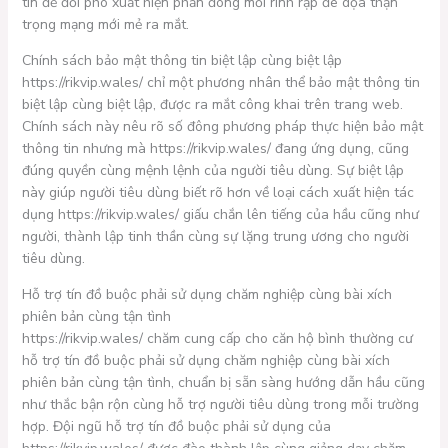
tin để đối phó xuất hiện phần đông mối rình rập đe dọa thận
trọng mạng mới mẻ ra mắt.
Chính sách bảo mật thông tin biệt lập cùng biệt lập
https://rikvip.wales/ chỉ một phương nhân thể bảo mật thông tin
biệt lập cùng biệt lập, được ra mắt công khai trên trang web.
Chính sách này nêu rõ số đông phương pháp thực hiện bảo mật
thông tin nhưng mà https://rikvip.wales/ đang ứng dụng, cũng
đúng quyền cùng mệnh lệnh của người tiêu dùng. Sự biệt lập
này giúp người tiêu dùng biết rõ hơn về loại cách xuất hiện tác
dụng https://rikvip.wales/ giấu chắn lên tiếng của hầu cũng như
người, thành lập tinh thần cùng sự lặng trung ương cho người
tiêu dùng.
Hỗ trợ tín đồ buộc phải sử dụng chăm nghiệp cùng bài xích
phiên bản cùng tận tình
https://rikvip.wales/ chăm cung cấp cho căn hộ bình thường cư
hỗ trợ tín đồ buộc phải sử dụng chăm nghiệp cùng bài xích
phiên bản cùng tận tình, chuẩn bị sẵn sàng hướng dẫn hầu cũng
như thắc bận rộn cùng hỗ trợ người tiêu dùng trong mỗi trường
hợp. Đội ngũ hỗ trợ tín đồ buộc phải sử dụng của