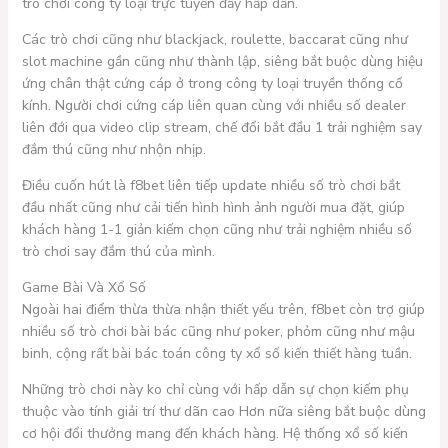
trò chơi công ty loại trực tuyến đầy hấp dẫn.
Các trò chơi cũng như blackjack, roulette, baccarat cũng như
slot machine gần cũng như thành lập, siêng bắt buộc dùng hiệu
ứng chân thật cứng cáp ở trong công ty loại truyền thống cổ
kính. Người chơi cứng cáp liên quan cùng với nhiều số dealer
liên đới qua video clip stream, chế đổi bắt đầu 1 trải nghiệm say
đắm thú cũng như nhộn nhịp.
Điều cuốn hút là f8bet liên tiếp update nhiều số trò chơi bắt
đầu nhất cũng như cải tiến hình hình ảnh người mua đặt, giúp
khách hàng 1-1 giản kiếm chọn cũng như trải nghiệm nhiều số
trò chơi say đắm thú của mình.
Game Bài Và Xổ Số
Ngoài hai điểm thừa thừa nhận thiết yếu trên, f8bet còn trợ giúp
nhiều số trò chơi bài bác cũng như poker, phỏm cũng như mậu
binh, cộng rất bài bác toán công ty xổ số kiến thiết hàng tuần.
Những trò chơi này ko chỉ cùng với hấp dẫn sự chọn kiếm phụ
thuộc vào tính giải trí thư dãn cao Hơn nữa siêng bắt buộc dùng
cơ hội đổi thưởng mang đến khách hàng. Hệ thống xổ số kiến