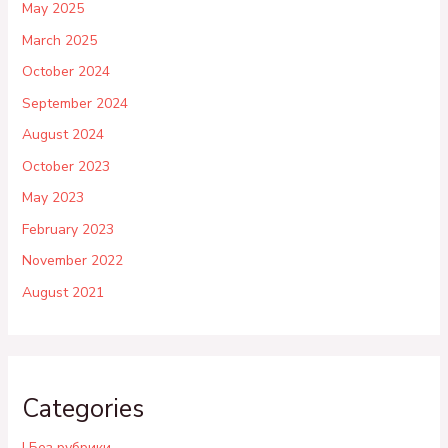
May 2025
March 2025
October 2024
September 2024
August 2024
October 2023
May 2023
February 2023
November 2022
August 2021
Categories
! Без рубрики