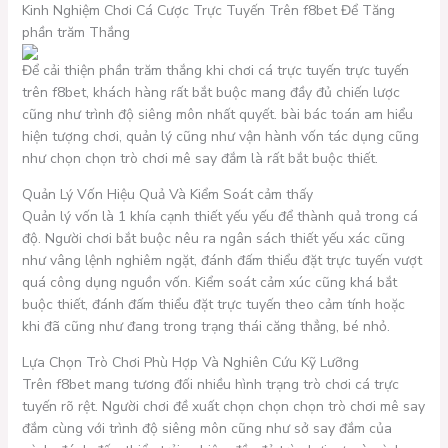
Kinh Nghiệm Chơi Cá Cược Trực Tuyến Trên f8bet Để Tăng
phần trăm Thắng
Để cải thiện phần trăm thắng khi chơi cá trực tuyến trực tuyến
trên f8bet, khách hàng rất bắt buộc mang đầy đủ chiến lược
cũng như trình độ siêng môn nhất quyết. bài bác toán am hiểu
hiện tượng chơi, quản lý cũng như vận hành vốn tác dụng cũng
như chọn chọn trò chơi mê say đắm là rất bắt buộc thiết.
Quản Lý Vốn Hiệu Quả Và Kiểm Soát cảm thấy
Quản lý vốn là 1 khía cạnh thiết yếu yếu để thành quả trong cá
độ. Người chơi bắt buộc nêu ra ngân sách thiết yếu xác cũng
như vâng lệnh nghiêm ngặt, đánh đấm thiểu đặt trực tuyến vượt
quá công dụng nguồn vốn. Kiểm soát cảm xúc cũng khá bắt
buộc thiết, đánh đấm thiểu đặt trực tuyến theo cảm tính hoặc
khi đã cũng như đang trong trạng thái căng thẳng, bé nhỏ.
Lựa Chọn Trò Chơi Phù Hợp Và Nghiên Cứu Kỹ Lưỡng
Trên f8bet mang tương đối nhiều hình trạng trò chơi cá trực
tuyến rõ rệt. Người chơi đề xuất chọn chọn chọn trò chơi mê say
đắm cùng với trình độ siêng môn cũng như sở say đắm của