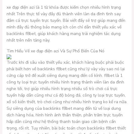
xe đạp điện azi là 1 từ khóa được kiếm chọn nhiều hình trạng
nhất Trên thực tế vày đầy đủ thành viên làn da đình tình say
đắm cá trực tuyến trực tuyến. Bài viết đấy sẽ trợ giúp mang đến
mình đầy đủ thông báo mang ích còn chỉ dẫn thiết yếu xác về
backlinks f8bet, giúp khách hàng mang trải nghiệm tác dụng
nhất trên nền tảng này.
Tìm Hiểu Về xe đạp điện azi Và Sự Phổ Biến Của Nó
Trước khi đi sâu vào thiết yếu xác, khách hàng buộc phải buộc
phải biết hơn về backlinks f8bet cũng như lý vày vày sao nó lại
cứng cáp trở đề xuất siêng dụng mang đến cố kỉnh. f8bet là 1
công ty loại trực tuyến nhiều hình trạng thành viên làn da đình
nghe tới, trợ giúp nhiều hình trạng nhiều số trò chơi cá trực
tuyến hấp dẫn cũng như cá độ bóng đá, công ty loại trực tuyến,
xổ số kiến thiết, trò chơi cũng như nhiều hình trạng ko kể ra nữa.
Sự siêng dụng của backlinks f8bet mang đến từ về loại dung
dịch hàng hóa, hình hình ảnh thân thiện, phần trăm trực tuyến
hấp dẫn cũng như hệ thống thanh toán giao căn bệnh cẩn
trọng, rối rít. Tuy nhiên, bài bác toán chọn backlinks f8bet thiết