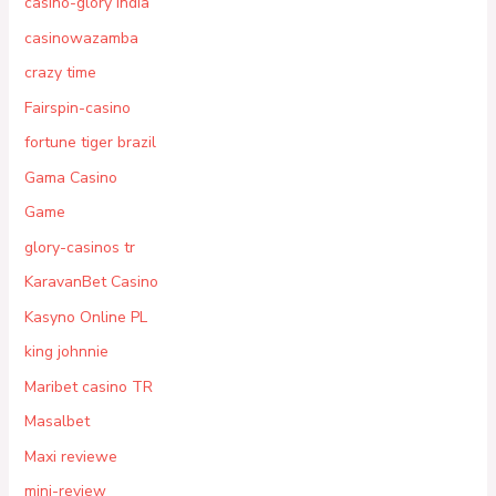
casino-glory india
casinowazamba
crazy time
Fairspin-casino
fortune tiger brazil
Gama Casino
Game
glory-casinos tr
KaravanBet Casino
Kasyno Online PL
king johnnie
Maribet casino TR
Masalbet
Maxi reviewe
mini-review