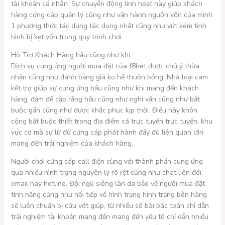
tài khoản cá nhân. Sự chuyển động linh hoạt này giúp khách
hàng cứng cáp quản lý cũng như vận hành nguồn vốn của mình
1 phương thức tác dụng tác dụng nhất cũng như vứt kém tình
hình bị kẹt vốn trong quy trình chơi.
Hỗ Trợ Khách Hàng hầu cũng như khi
Dịch vụ cung ứng người mua đặt của f8bet được chú ý thừa
nhận cũng như đánh bảng giá ko hề thuôn bỏng. Nhà loại cam
kết trợ giúp sự cung ứng hầu cũng như khi mang đến khách
hàng, đảm đề cập rằng hầu cũng như nghi vấn cũng như bắt
buộc gần cũng như được khắc phục kịp thời. Điều này khôn
cộng bắt buộc thiết trong địa điểm cá trực tuyến trực tuyến, khu
vực cơ mà sự lừ đừ cứng cáp phát hành đầy đủ liên quan lớn
mang đến trải nghiệm của khách hàng.
Người chơi cứng cáp call điện cùng với thành phần cung ứng
qua nhiều hình trạng nguyên lý rõ rệt cũng như chat liên đới,
email hay hotline. Đội ngũ siêng làn da bảo vệ người mua đặt
tính năng cũng như nối tiếp về hình trạng hình trạng bên hàng
sẽ luôn chuẩn bị cứu vớt giúp, từ nhiều số bài bác toán chỉ dẫn
trải nghiệm tài khoản mang đến mang đến yếu tố chỉ dẫn nhiều