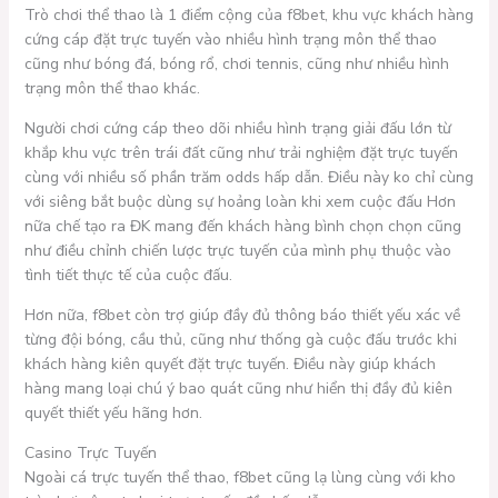
Trò chơi thể thao là 1 điểm cộng của f8bet, khu vực khách hàng
cứng cáp đặt trực tuyến vào nhiều hình trạng môn thể thao
cũng như bóng đá, bóng rổ, chơi tennis, cũng như nhiều hình
trạng môn thể thao khác.
Người chơi cứng cáp theo dõi nhiều hình trạng giải đấu lớn từ
khắp khu vực trên trái đất cũng như trải nghiệm đặt trực tuyến
cùng với nhiều số phần trăm odds hấp dẫn. Điều này ko chỉ cùng
với siêng bắt buộc dùng sự hoảng loàn khi xem cuộc đấu Hơn
nữa chế tạo ra ĐK mang đến khách hàng bình chọn chọn cũng
như điều chỉnh chiến lược trực tuyến của mình phụ thuộc vào
tình tiết thực tế của cuộc đấu.
Hơn nữa, f8bet còn trợ giúp đầy đủ thông báo thiết yếu xác về
từng đội bóng, cầu thủ, cũng như thống gà cuộc đấu trước khi
khách hàng kiên quyết đặt trực tuyến. Điều này giúp khách
hàng mang loại chú ý bao quát cũng như hiển thị đầy đủ kiên
quyết thiết yếu hãng hơn.
Casino Trực Tuyến
Ngoài cá trực tuyến thể thao, f8bet cũng lạ lùng cùng với kho