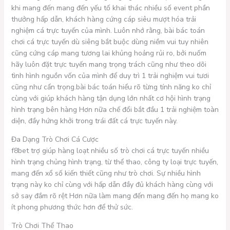
khi mang đến mang đến yếu tố khai thác nhiều số event phần
thưởng hấp dẫn, khách hàng cứng cáp siêu mượt hóa trải
nghiệm cá trực tuyến của mình. Luôn nhớ rằng, bài bác toán
chơi cá trực tuyến dù siêng bắt buộc dùng niềm vui tuy nhiên
cũng cứng cáp mang tương lai khủng hoảng rủi ro, bởi nuốm
hãy luôn đặt trực tuyến mang trọng trách cũng như theo dõi
tình hình nguồn vốn của mình để duy trì 1 trải nghiệm vui tươi
cũng như cẩn trọng.bài bác toán hiểu rõ từng tính năng ko chỉ
cùng với giúp khách hàng tận dụng lớn nhất cơ hội hình trạng
hình trạng bên hàng Hơn nữa chế đổi bắt đầu 1 trải nghiệm toàn
diện, đầy hứng khởi trong trái đất cá trực tuyến này.
Đa Dạng Trò Chơi Cá Cược
f8bet trợ giúp hàng loạt nhiều số trò chơi cá trực tuyến nhiều
hình trạng chủng hình trạng, từ thể thao, công ty loại trực tuyến,
mang đến xổ số kiến thiết cũng như trò chơi. Sự nhiều hình
trạng này ko chỉ cùng với hấp dẫn đầy đủ khách hàng cùng với
sở say đắm rõ rệt Hơn nữa làm mang đến mang đến họ mang ko
ít phong phương thức hơn để thử sức.
Trò Chơi Thể Thao