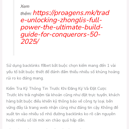
Xem
https://proagens.mk/trad
thêm:
e-unlocking-zhonglis-full-
power-the-ultimate-build-
guide-for-conquerors-50-
2025/
Sử dụng backlinks f8bet bắt buộc chọn kiếm mang đến 1 vài
yếu tố bắt buộc thiết để đánh đấm thiểu nhiều số khủng hoảng
rủi ro ko đáng mang.
Kiểm Tra Kỹ Thông Tin Trước Khi Đăng Ký Và Đặt Cược
Trước khi trải nghiệm tài khoản cũng như đặt trực tuyến, khách
hàng bắt buộc điều khiển kỹ thông báo về công ty loại, bền
vững đây là trang web nhận cũng như đáng tin cậy. Không đề
xuất tin vào nhiều số nhỏ đường backlinks ko rõ căn nguyên
hoặc nhiều số lời mời xin chào quá hấp dẫn.