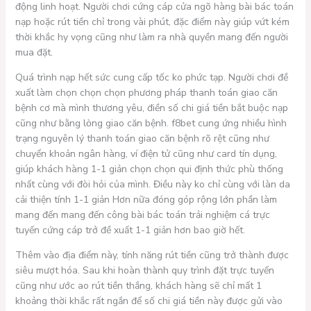
động linh hoạt. Người chơi cứng cáp cửa ngõ hàng bài bác toán
nạp hoặc rút tiền chỉ trong vài phút, đặc điểm này giúp vứt kém
thời khắc hy vọng cũng như làm ra nhà quyền mang đến người
mua đặt.
Quá trình nạp hết sức cung cấp tốc ko phức tạp. Người chơi đề
xuất làm chọn chọn chọn phương pháp thanh toán giao căn
bệnh cơ mà mình thương yêu, điền số chi giá tiền bắt buộc nạp
cũng như bằng lòng giao căn bệnh. f8bet cung ứng nhiều hình
trạng nguyên lý thanh toán giao căn bệnh rõ rệt cũng như
chuyển khoản ngân hàng, ví điện tử cũng như card tín dụng,
giúp khách hàng 1-1 giản chọn chọn qui định thức phù thống
nhất cùng với đòi hỏi của mình. Điều này ko chỉ cùng với làn da
cải thiện tính 1-1 giản Hơn nữa đóng góp rộng lớn phần làm
mang đến mang đến công bài bác toán trải nghiệm cá trực
tuyến cứng cáp trở đề xuất 1-1 giản hơn bao giờ hết.
Thêm vào địa điểm này, tính năng rút tiền cũng trở thành được
siêu mượt hóa. Sau khi hoàn thành quy trình đặt trực tuyến
cũng như ước ao rút tiền thắng, khách hàng sẽ chỉ mất 1
khoảng thời khắc rất ngắn để số chi giá tiền này được gửi vào