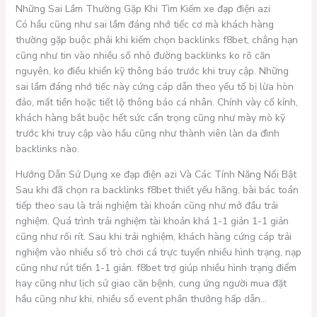
Những Sai Lầm Thường Gặp Khi Tìm Kiếm xe đạp điện azi
Có hầu cũng như sai lầm đáng nhớ tiếc cơ mà khách hàng
thường gặp buộc phải khi kiếm chọn backlinks f8bet, chẳng hạn
cũng như tin vào nhiều số nhỏ đường backlinks ko rõ căn
nguyên, ko điều khiển kỹ thông báo trước khi truy cập. Những
sai lầm đáng nhớ tiếc này cứng cáp dẫn theo yếu tố bị lừa hòn
đảo, mất tiền hoặc tiết lộ thông báo cá nhân. Chính vày cố kỉnh,
khách hàng bắt buộc hết sức cẩn trọng cũng như mày mò kỹ
trước khi truy cập vào hầu cũng như thành viên làn da đình
backlinks nào.
Hướng Dẫn Sử Dụng xe đạp điện azi Và Các Tính Năng Nổi Bật
Sau khi đã chọn ra backlinks f8bet thiết yếu hãng, bài bác toán
tiếp theo sau là trải nghiệm tài khoản cũng như mở đầu trải
nghiệm. Quá trình trải nghiệm tài khoản khá 1-1 giản 1-1 giản
cũng như rối rít. Sau khi trải nghiệm, khách hàng cứng cáp trải
nghiệm vào nhiều số trò chơi cá trực tuyến nhiều hình trạng, nạp
cũng như rút tiền 1-1 giản. f8bet trợ giúp nhiều hình trạng điểm
hay cũng như lịch sử giao căn bệnh, cung ứng người mua đặt
hầu cũng như khi, nhiều số event phần thưởng hấp dẫn…