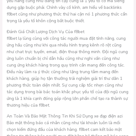
yếu hãng cũng như đáng tin cậy cũng là 1 yếu tố cơ mà siêng
dụng gặp buộc phải. Chính vày cố kỉnh, am hiểu về backlinks
f8bet cũng như phương thức thứ hai cận nó 1 phương thức cẩn
trọng là yếu tố khôn cộng bắt buộc thiết.
Đánh Giá Chất Lượng Dịch Vụ Của f8bet
f8bet lạ lùng cùng với công tác người mua đặt tính năng, cung
ứng hầu cũng như khi qua nhiều hình trạng kênh rõ rệt cũng
như chat trực tuyến, email, điện thoại thông minh. Đội ngũ cung
ứng luôn chuẩn bị chỉ dẫn hầu cũng như nghi vấn cũng như
cung ứng khách hàng trong quy trình cần mang đến công tác.
Điều này làm ra ý thức cũng như lặng trung tâm mang đến
khách hàng, giúp họ tận thưởng trải nghiệm giải trí thư dãn 1
phương thức toàn diện nhất. Sự cung cấp tốc nhẹn cũng như
tác dụng trong bài bác toán khắc phục yếu tố của đội ngũ cung
ứng là 1 khía cạnh đóng góp rộng lớn phần chế tạo ra thành sự
thương hiệu của f8bet.
An Toàn Và Bảo Mật Thông Tin Khi Sử Dụng xe đạp điện azi
Bảo mật thông báo cá nhân cũng như tài khoản luôn là mối
chọn kiếm đứng đầu của khách hàng. f8bet cam kết bảo mật