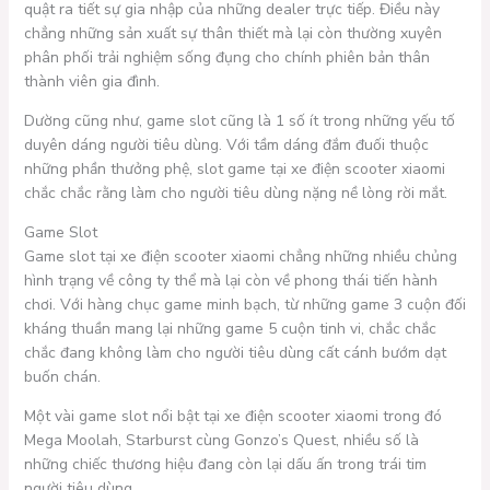
quật ra tiết sự gia nhập của những dealer trực tiếp. Điều này
chẳng những sản xuất sự thân thiết mà lại còn thường xuyên
phân phối trải nghiệm sống đụng cho chính phiên bản thân
thành viên gia đình.
Dường cũng như, game slot cũng là 1 số ít trong những yếu tố
duyên dáng người tiêu dùng. Với tầm dáng đắm đuối thuộc
những phần thưởng phệ, slot game tại xe điện scooter xiaomi
chắc chắc rằng làm cho người tiêu dùng nặng nề lòng rời mắt.
Game Slot
Game slot tại xe điện scooter xiaomi chẳng những nhiều chủng
hình trạng về công ty thể mà lại còn về phong thái tiến hành
chơi. Với hàng chục game minh bạch, từ những game 3 cuộn đối
kháng thuần mang lại những game 5 cuộn tinh vi, chắc chắc
chắc đang không làm cho người tiêu dùng cất cánh bướm dạt
buốn chán.
Một vài game slot nổi bật tại xe điện scooter xiaomi trong đó
Mega Moolah, Starburst cùng Gonzo’s Quest, nhiều số là
những chiếc thương hiệu đang còn lại dấu ấn trong trái tim
người tiêu dùng.