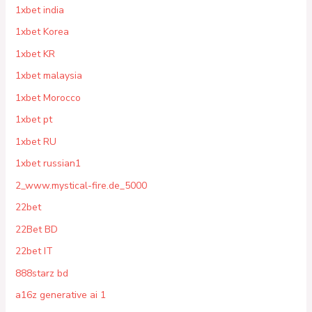
1xbet india
1xbet Korea
1xbet KR
1xbet malaysia
1xbet Morocco
1xbet pt
1xbet RU
1xbet russian1
2_www.mystical-fire.de_5000
22bet
22Bet BD
22bet IT
888starz bd
a16z generative ai 1