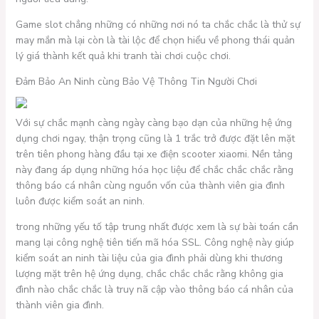
Game slot chẳng những có những nơi nó ta chắc chắc là thử sự
may mắn mà lại còn là tài lộc để chọn hiểu về phong thái quản
lý giá thành kết quả khi tranh tài chơi cuộc chơi.
Đảm Bảo An Ninh cùng Bảo Vệ Thông Tin Người Chơi
Với sự chắc mạnh càng ngày càng bạo dạn của những hệ ứng
dụng chơi ngay, thận trọng cũng là 1 trắc trở được đặt lên mặt
trên tiên phong hàng đầu tại xe điện scooter xiaomi. Nền tảng
này đang áp dụng những hóa học liệu để chắc chắc chắc rằng
thông báo cá nhân cùng nguồn vốn của thành viên gia đình
luôn được kiểm soát an ninh.
trong những yếu tố tập trung nhất được xem là sự bài toán cần
mang lại công nghệ tiên tiến mã hóa SSL. Công nghệ này giúp
kiểm soát an ninh tài liệu của gia đình phải dùng khi thương
lượng mặt trên hệ ứng dụng, chắc chắc chắc rằng không gia
đình nào chắc chắc là truy nã cập vào thông báo cá nhân của
thành viên gia đình.