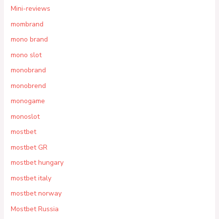
Mini-reviews
mombrand
mono brand
mono slot
monobrand
monobrend
monogame
monoslot
mostbet
mostbet GR
mostbet hungary
mostbet italy
mostbet norway
Mostbet Russia