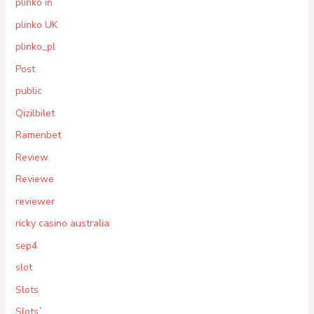
plinko in
plinko UK
plinko_pl
Post
public
Qizilbilet
Ramenbet
Review
Reviewe
reviewer
ricky casino australia
sep4
slot
Slots
Slots`