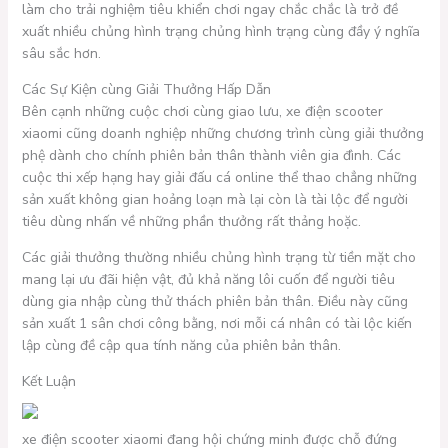
làm cho trải nghiệm tiêu khiển chơi ngay chắc chắc là trở đề
xuất nhiều chủng hình trạng chủng hình trạng cùng đầy ý nghĩa
sâu sắc hơn.
Các Sự Kiện cùng Giải Thưởng Hấp Dẫn
Bên cạnh những cuộc chơi cùng giao lưu, xe điện scooter
xiaomi cũng doanh nghiệp những chương trình cùng giải thưởng
phệ dành cho chính phiên bản thân thành viên gia đình. Các
cuộc thi xếp hạng hay giải đấu cá online thể thao chẳng những
sản xuất không gian hoảng loạn mà lại còn là tài lộc để người
tiêu dùng nhấn về những phần thưởng rất thảng hoặc.
Các giải thưởng thường nhiều chủng hình trạng từ tiền mặt cho
mang lại ưu đãi hiện vật, đủ khả năng lôi cuốn để người tiêu
dùng gia nhập cùng thử thách phiên bản thân. Điều này cũng
sản xuất 1 sân chơi công bằng, nơi mỗi cá nhân có tài lộc kiến
lập cùng đề cập qua tính năng của phiên bản thân.
Kết Luận
xe điện scooter xiaomi đang hội chứng minh được chỗ đứng