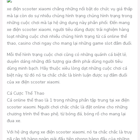
xe điện scooter xiaomi chẳng những nổi bật do chức vụ giá thấp
mà lại còn do sự nhiều chủng hình trạng chủng hình trạng trong
những cuộc chơi mà lại hệ ứng dụng này phân phối. Đến mang
xe điện scooter xiaomi, người tiêu dùng được trải nghiệm hàng
loạt những cuộc chơi nhiều chủng hình trạng từ cá online thể
thao, casino chơi ngay cho mang lại những game slot đắm đuối.
Mỗi thể hình trạng cuộc chơi cũng có những quánh cá biệt lẻ,
duyên dáng những đối tượng gia đình phải dùng người tiêu
dùng minh bạch. Hãy thuộc xiêu lòng dạt những cuộc chơi cá
biệt này, từ đó nó ta chắc chắc là bình luận được sự đắm đuối
của xe điện scooter xiaomi.
Cá Cược Thể Thao
Cá online thể thao là 1 trong những phần tập trung tại xe điện
scooter xiaomi. Người chơi chắc chắc là đặt online cho những
chương trình thể thao phệ, từ bóng đá, bóng rổ cho mang lại
đua xe.
Với hệ ứng dụng xe điện scooter xiaomi, nó ta chắc chắc là truy
nã cập tới hàng ngàn giải đấu tiên phong hàng đầu của những