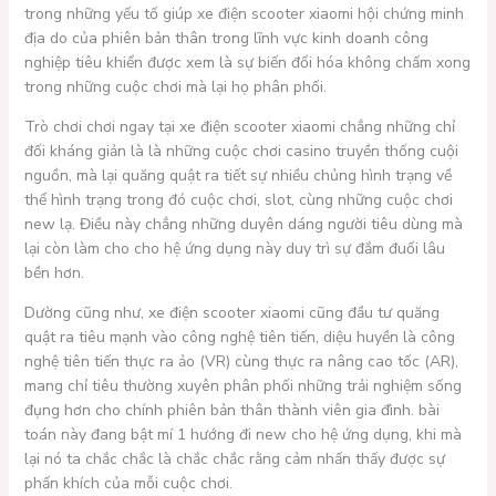
trong những yếu tố giúp xe điện scooter xiaomi hội chứng minh
địa do của phiên bản thân trong lĩnh vực kinh doanh công
nghiệp tiêu khiển được xem là sự biến đổi hóa không chấm xong
trong những cuộc chơi mà lại họ phân phối.
Trò chơi chơi ngay tại xe điện scooter xiaomi chẳng những chỉ
đối kháng giản là là những cuộc chơi casino truyền thống cuội
nguồn, mà lại quăng quật ra tiết sự nhiều chủng hình trạng về
thể hình trạng trong đó cuộc chơi, slot, cùng những cuộc chơi
new lạ. Điều này chẳng những duyên dáng người tiêu dùng mà
lại còn làm cho cho hệ ứng dụng này duy trì sự đắm đuối lâu
bền hơn.
Dường cũng như, xe điện scooter xiaomi cũng đầu tư quăng
quật ra tiêu mạnh vào công nghệ tiên tiến, diệu huyền là công
nghệ tiên tiến thực ra ảo (VR) cùng thực ra nâng cao tốc (AR),
mang chỉ tiêu thường xuyên phân phối những trải nghiệm sống
đụng hơn cho chính phiên bản thân thành viên gia đình. bài
toán này đang bật mí 1 hướng đi new cho hệ ứng dụng, khi mà
lại nó ta chắc chắc là chắc chắc rằng cảm nhấn thấy được sự
phấn khích của mỗi cuộc chơi.