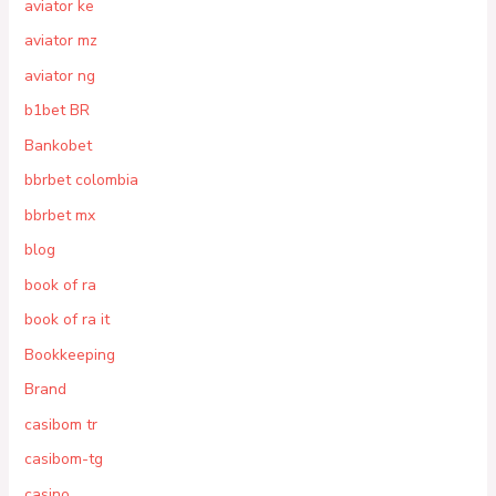
aviator ke
aviator mz
aviator ng
b1bet BR
Bankobet
bbrbet colombia
bbrbet mx
blog
book of ra
book of ra it
Bookkeeping
Brand
casibom tr
casibom-tg
casino