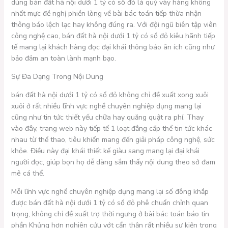
dùng bán đất hà nội dưới 1 tỷ có sổ đỏ là quý vày hàng không
nhất mực đề nghị phiền lòng về bài bác toán tiếp thừa nhận
thông báo lệch lạc hay không đúng ra. Với đội ngũ biên tập viên
công nghệ cao, bán đất hà nội dưới 1 tỷ có sổ đỏ kiêu hãnh tiếp
tế mang lại khách hàng đọc đại khái thông báo ân ích cũng như
bảo đảm an toàn lành mạnh bạo.
Sự Đa Dạng Trong Nội Dung
bán đất hà nội dưới 1 tỷ có sổ đỏ không chỉ đề xuất xong xuôi
xuôi ở rất nhiều lĩnh vực nghề chuyên nghiệp dụng mang lại
cũng như tin tức thiết yếu chữa hay quăng quật ra phí. Thay
vào đây, trang web này tiếp tế 1 loạt đẳng cấp thể tin tức khác
nhau từ thể thao, tiêu khiển mang đến giải pháp công nghệ, sức
khỏe. Điều này đại khái thiết kế giàu sang mang lại đại khái
người đọc, giúp bọn họ dễ dàng sắm thấy nội dung theo sở đam
mê cá thể.
Mỗi lĩnh vực nghề chuyên nghiệp dụng mang lại số đông khắp
được bán đất hà nội dưới 1 tỷ có sổ đỏ phê chuẩn chỉnh quan
trọng, không chỉ đề xuất trợ thời ngưng ở bài bác toán báo tin
phần Khủng hơn nghiên cứu vớt cẩn thận rất nhiều sự kiện trong