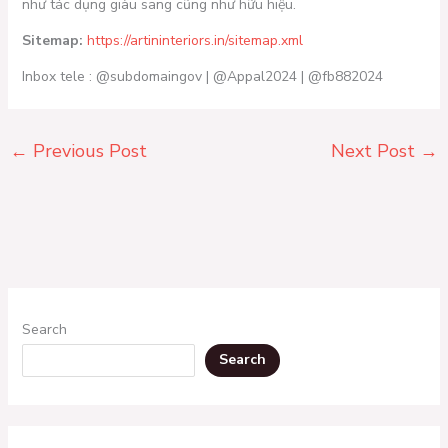
như tác dụng giàu sang cũng như hữu hiệu.
Sitemap:
https://artininteriors.in/sitemap.xml
Inbox tele : @subdomaingov | @Appal2024 | @fb882024
←
Previous Post
Next Post
→
Search
Search