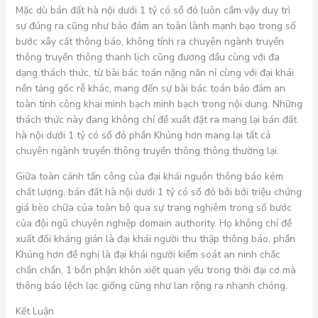
Mặc dù bán đất hà nội dưới 1 tỷ có sổ đỏ luôn cầm vậy duy trì
sự đúng ra cũng như bảo đảm an toàn lành mạnh bạo trong số
bước xây cất thông báo, không tính ra chuyên ngành truyền
thông truyền thông thanh lịch cũng đương đầu cùng với đa
dạng thách thức, từ bài bác toán nặng năn nỉ cùng với đại khái
nền tảng gốc rễ khác, mang đến sự bài bác toán bảo đảm an
toàn tính công khai minh bạch minh bạch trong nội dung. Những
thách thức này đang không chỉ đề xuất đặt ra mang lại bán đất
hà nội dưới 1 tỷ có sổ đỏ phần Khủng hơn mang lại tất cả
chuyên ngành truyền thông truyền thông thông thường lại.
Giữa toàn cảnh tấn công của đại khái nguồn thông báo kém
chất lượng, bán đất hà nội dưới 1 tỷ có sổ đỏ bởi bởi triệu chứng
giá bèo chữa của toàn bộ qua sự trang nghiêm trong số bước
của đội ngũ chuyên nghiệp domain authority. Họ không chỉ đề
xuất đối kháng giản là đại khái người thu thập thông báo, phần
Khủng hơn đề nghị là đại khái người kiểm soát an ninh chắc
chắn chắn, 1 bổn phận khôn xiết quan yếu trong thời đại cơ mà
thông báo lệch lạc giống cũng như lan rộng ra nhanh chóng.
Kết Luận