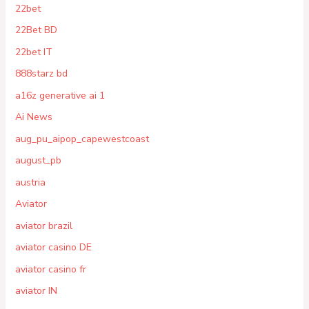
22bet
22Bet BD
22bet IT
888starz bd
a16z generative ai 1
Ai News
aug_pu_aipop_capewestcoast
august_pb
austria
Aviator
aviator brazil
aviator casino DE
aviator casino fr
aviator IN