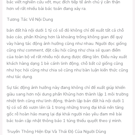
bác viết nghiên cứu vớt, mục đích tiếp tế ánh chú ý cẩn thận
hơn về rất nhiều bài bác toán đang xảy ra.
Tương Tác Về Nội Dung
bán đất hà nội dưới 1 tỷ có sổ đỏ không chỉ đề xuất tất cả chỗ
báo cáo, phần Khủng hơn là khoảng trống không gian để quý
vày hàng tác động ảnh hưởng cũng như nhau. Người đọc giống
cũng như comment, đặt câu hỏi cũng như chia sẻ quan điểm
của toàn bộ về rất nhiều nội dung được đăng lên. Điều này xuất
khách hàng dạng 1 bè cánh linh động, chỗ bất cứ giống cũng
như học hỏi cũng như chia sẻ cũng như bàn luận kiến thức cũng
như tác dụng.
Sự tác động ảnh hưởng này đang không chỉ đề xuất giúp khiến
giàu sang hơn nội dung phần Khủng hơn thành lập 1 môi trường
nhiệt tình cũng như linh động, thành lập bán đất hà nội dưới 1
tỷ có sổ đỏ vươn lên là 1 trong những trong đại khái nền tảng
gốc rễ hoàn hảo mang lại đại khái người nào yêu đam mê bài
bác toán cập nhật thông báo 1 túng thiếu quyết theo ý mình.
Truyền Thông Hiện Đại Và Thái Độ Của Người Dùng