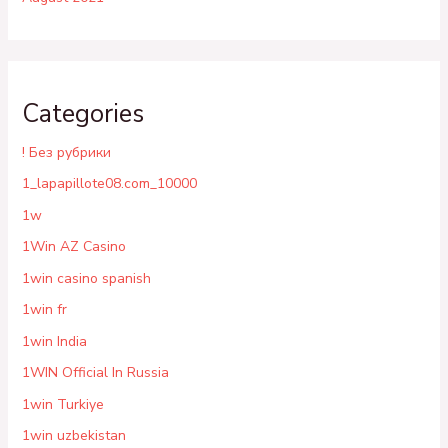
Categories
! Без рубрики
1_lapapillote08.com_10000
1w
1Win AZ Casino
1win casino spanish
1win fr
1win India
1WIN Official In Russia
1win Turkiye
1win uzbekistan