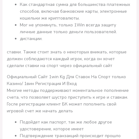
Как стандартная сумма для большинства платежных
способов, включая банковские карты, электронные
кошельки же криптовалюты.
Мог не упомянуть, только 1Win всегда защиту
личные данные только деньги пользователей.
дистанции.
ставки. Также стоит знать о некоторых вникать, которые
должен соблюдаются каждый игрок, когда он хочет
сделали ставки на спорт через официальный сайт
Официальный Сайт 1win Kg Для Ставок На Спорт только
Казино/ 1вин Регистрация И Вход
Многие методы поддерживают моментальное пополнение
счета, что позволяет шустро приступить к игре и ставкам.
Госле регистрации клиент БК может пополнить свой
игровой счет же начать делать
Подойдет как паспорт, так же любое другое
удостоверение, которое имеет
Подтверждение транзакций происходит прошло