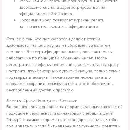
Чтобы начнем играть на фарцануть в 1Вин, хотите
необходимо сначала зарегистрироваться на
официальном сайте казино.
Подобный выбор позволяет игрокам делать
прогнозы с высокими коэффициентами а
Суть ее в том, что пользователи делают ставки,
дожидаются начала раунда и наблюдают за взлетом
самолета. Это сертифицированные игровые автоматы,
работающие по принципам случайной чисел. После
регистрации на официальном сайте рекомендуется сразу
настроить двухфакторную аутентификацию, только также
подтвердить аккаунт. Также заранее можно узнать о
зеркале и сохранить ссылку на него, этого обеспечить
беспроблемный доступ к профилю.
Лимиты, Сроки Вывода же Комиссии
Вопрос доверия к онлайн-платформе окольным связан с её
подходом к безопасности финансовых операций. 1win”
“внедряет самые современные стандарты защиты, чтобы
пользователи могли быть уверен в сохранности средств и