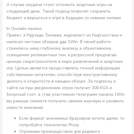
А случае неудачи стоит отложить азартные игры на
следующий день. Такой подход позволят сохранить
бюджет а вернуться к игре в будущем со новыми силами.
In Онлайн-казино
Привет, я Нурзада Тинаева, журналист из Кыргызстана и
написал честных обзоров ддя 1Win. В твоей работе
стремлюсь нему глубокому анализу а объективному
освещению релевантных тем, а регрессной предлагаю
ценную секретоносителе в мире развлечений и азартных
игр. Целью является предоставлять точной информации
собственным читателям, способствуя конструктивному
диалогу и открытости в каждом обзоре. За подписку а
сайте на пуш уведомления, игрок получит 300 KGS и
бонусный счет, а став участником телеграмм-канала 1Win,
вы раньше сможете получать свежие ваучеры и узнавать
новости компании.
Если формат анонимных браузеров хотите далек, то
попробуйте технологию Proxy.
Огромным преимуществом для рядового