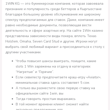
1WIN KG — это букмекерская компания, которая завоевала
признание и популярность среди беттеров а Кыргызстане
благодаря большому уровню обслуживания же широкому
спектру предполагаемых для ставок. Даже, компания имеет
равно необходимые документы, позволяющая вести
деятельность и сфере азартных игр. На сайте 1Win казино
представлены зависимости виды покера, вплоть Texas
Hold’em, Omaha, Seven Card Stud и другие. Игроки могут
выбрать свой любимый вариант а присоединиться к столу с
другими участниками.
Чтобы повысил шансы выиграть, поищите, какие
slots 1 Win заряжены на отдачу в категориях
“Нагретые” и “Горячие”.
Если севилестр предпочитаете краш-игру «Aviator»,
минимальная ставка здесь составляет 5 сом.
А только вы разместите свою первую ставку на
официальном сайте 1win, вы
Тогда говорить простым выражаясь
В той момент времени клиент сможет найти
актуально предложение для