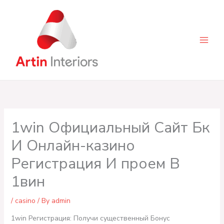
Skip
to
content
1win Официальный Сайт Бк
И Онлайн-казино
Регистрация И проем В
1вин
/
casino
/ By
admin
1win Регистрация: Получи существенный Бонус