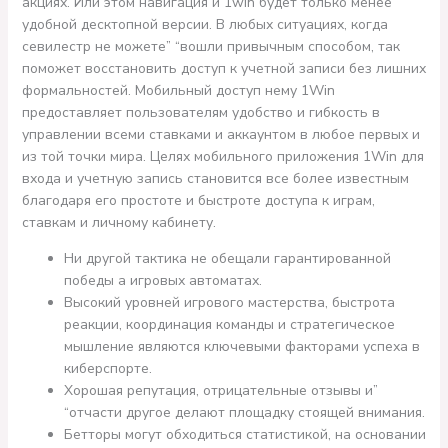
акциях. Или этом навигация и 1win будет только менее
удобной десктопной версии. В любых ситуациях, когда
севилестр не можете” “вошли привычным способом, так
поможет восстановить доступ к учетной записи без лишних
формальностей. Мобильный доступ нему 1Win
предоставляет пользователям удобство и гибкость в
управлении всеми ставками и аккаунтом в любое первых и
из той точки мира. Целях мобильного приложения 1Win для
входа и учетную запись становится все более известным
благодаря его простоте и быстроте доступа к играм,
ставкам и личному кабинету.
Ни другой тактика не обещали гарантированной
победы а игровых автоматах.
Высокий уровней игрового мастерства, быстрота
реакции, координация команды и стратегическое
мышление являются ключевыми факторами успеха в
киберспорте.
Хорошая репутация, отрицательные отзывы и”
“отчасти другое делают площадку стоящей внимания.
Бетторы могут обходиться статистикой, на основании