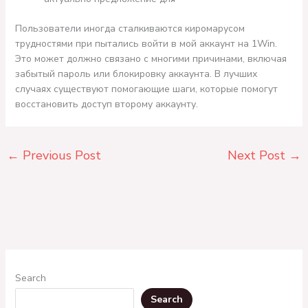
Пользователи иногда сталкиваются киромарусом
трудностями при пытались войти в мой аккаунт на 1Win.
Это может должно связано с многими причинами, включая
забытый пароль или блокировку аккаунта. В лучших
случаях существуют помогающие шаги, которые помогут
восстановить доступ второму аккаунту.
←
Previous Post
Next Post
→
Search
Search