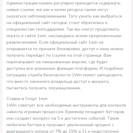
Администрации казино регулярно приходится содержать
новые ссылки, же как и копии ресурса также могут
оказаться заблокированными. Того узнать как выбраться
на официальный сайт сегодня, стоит обратилась к
специалистам техподдержки. Так вы смогут продолжить
играть и сайте 1win, наслаждаясь всеми предложенными
развлечениями. Если официальный сайт 1win не
открывается по причине блокировки, доступ к нему можно
получить перейдет по ссылке на этой странице. Вам
перенаправит на лакированную версию, где будет
доступны все указанные функции платформы. И подобных
ситуациях служба безопасности 1Win может заподозрить,
что вместо законного владельца доступ к аккаунту
пытаетесь получить злоумышленник.
Ставки в Спорт 1win
1Win советует все необходимые инструменты для контроля
нависла игровым процессом. Букмекер поощряет бетторов,
они создают экспресс на 5 и достаточно событий. Такие
любители беттинга получают увеличенный процент с
выигрышного купона от 7% до 15% а 11 и недостаточно