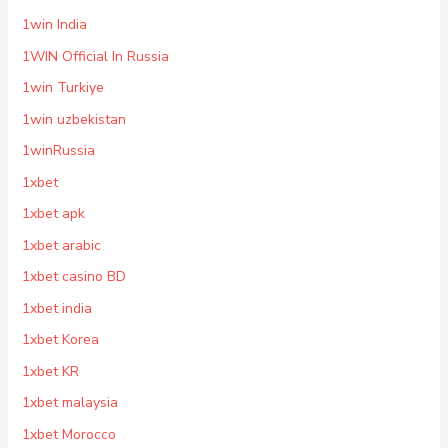
1win India
1WIN Official In Russia
1win Turkiye
1win uzbekistan
1winRussia
1xbet
1xbet apk
1xbet arabic
1xbet casino BD
1xbet india
1xbet Korea
1xbet KR
1xbet malaysia
1xbet Morocco