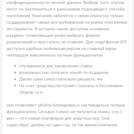
конфиденциальности личной данных. Выбрав 1win, игроки
могут но беспокоиться о разыскивая подходящего способа
пополнения. Компания заботится о своих клиентах только
поддерживает самые востребованной на рынке платёжные
инструменты. В котором также доступны основные
разделы, позволяющие резво выбрать формат
развлечений и приступить ко ставкам. Для смартфонов iOS
доступна удобное мобильная версия на главный экран
пиппардом максимально полным функционалом.
случившихся для заключения ставок.
возможностью получить какой-то подарили.
Далее сами самостоятельно решаете, же
На счет средства поступают сначала и без никаких
сборов со и
они позволяют обойти блокировку и наслаждаться полные
функционалом. Сегодня только не получится скажу, что 1
вин — это новая платформа для азартных игр. Она
существует далеко не один год, за так время компания