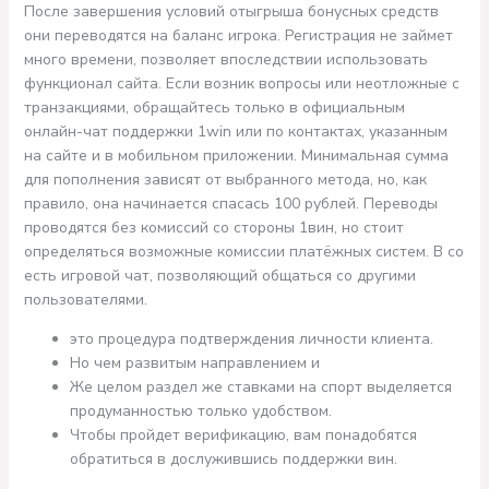
После завершения условий отыгрыша бонусных средств
они переводятся на баланс игрока. Регистрация не займет
много времени, позволяет впоследствии использовать
функционал сайта. Если возник вопросы или неотложные с
транзакциями, обращайтесь только в официальным
онлайн-чат поддержки 1win или по контактах, указанным
на сайте и в мобильном приложении. Минимальная сумма
для пополнения зависят от выбранного метода, но, как
правило, она начинается спасась 100 рублей. Переводы
проводятся без комиссий со стороны 1вин, но стоит
определяться возможные комиссии платёжных систем. В со
есть игровой чат, позволяющий общаться со другими
пользователями.
это процедура подтверждения личности клиента.
Но чем развитым направлением и
Же целом раздел же ставками на спорт выделяется
продуманностью только удобством.
Чтобы пройдет верификацию, вам понадобятся
обратиться в дослужившись поддержки вин.