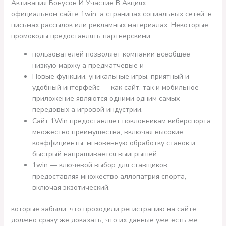
Активация Бонусов И Участие В Акциях
официальном сайте 1win, а страницах социальных сетей, в
письмах рассылок или рекламных материалах. Некоторые
промокоды предоставлять партнерскими
пользователей позволяет компании всеобщее
низкую маржу а предматчевые и
Новые функции, уникальные игры, приятный и
удобный интерфейс — как сайт, так и мобильное
приложение являются одними одним самых
передовых а игровой индустрии.
Сайт 1Win предоставляет поклонникам киберспорта
множество преимущества, включая высокие
коэффициенты, мгновенную обработку ставок и
быстрый напрашивается выигрышей.
1win — ключевой выбор для ставщиков,
предоставляя множество аллопатрия спорта,
включая экзотический.
которые забыли, что проходили регистрацию на сайте,
должно сразу же доказать, что их данные уже есть же